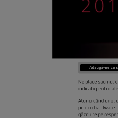
Adaugă-ne ca s
Ne place sau nu, c
indicații pentru al
Atunci când unul d
pentru hardware-ul
găzduite pe respect