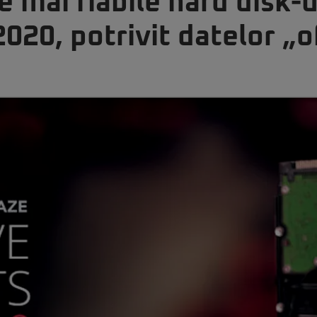
e mai fiabile hard disk-u
020, potrivit datelor „o