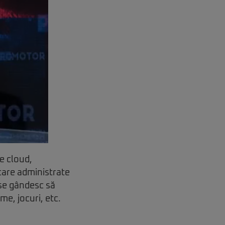
re cloud,
ocare administrate
 se gândesc să
e, jocuri, etc.