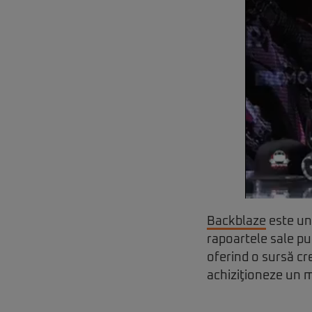
Backblaze
este unu
rapoartele sale pub
oferind o sursă cr
achiziţioneze un m