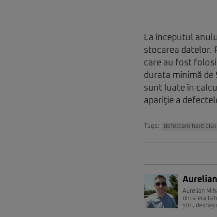
La începutul anulu
stocarea datelor. P
care au fost folosi
durata minimă de 5
sunt luate în calcu
apariţie a defectel
Tags:
defectare hard disk
Aurelian
Aurelian Miha
din sfera teh
știri, desfăș