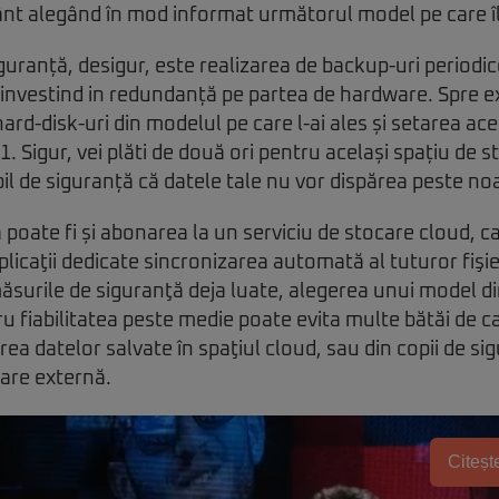
nt alegând în mod informat următorul model pe care î
guranță, desigur, este realizarea de backup-uri periodic
 investind in redundanță pe partea de hardware. Spre 
d-disk-uri din modelul pe care l-ai ales și setarea ace
. Sigur, vei plăti de două ori pentru același spațiu de 
bil de siguranță că datele tale nu vor dispărea peste no
poate fi și abonarea la un serviciu de stocare cloud, ca
plicaţii dedicate sincronizarea automată al tuturor fişi
măsurile de siguranţă deja luate, alegerea unui model di
 fiabilitatea peste medie poate evita multe bătăi de 
rea datelor salvate în spaţiul cloud, sau din copii de s
care externă.
Citește