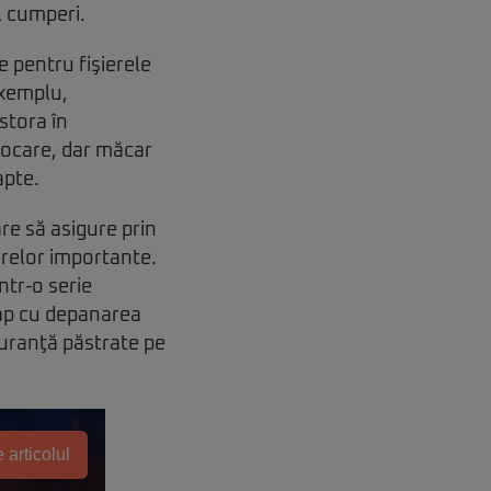
l cumperi.
e pentru fişierele
exemplu,
stora în
stocare, dar măcar
apte.
re să asigure prin
erelor importante.
ntr-o serie
cap cu depanarea
iguranţă păstrate pe
 articolul