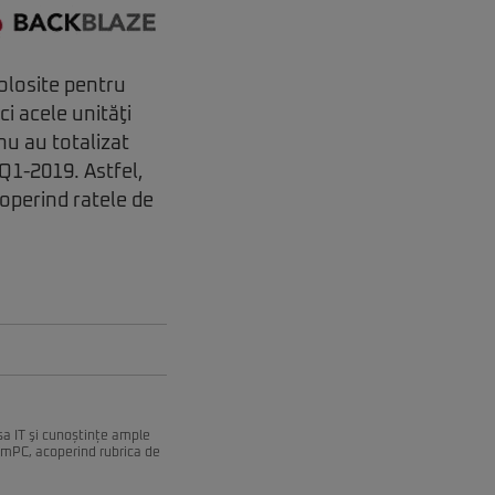
olosite pentru
ci acele unităţi
 nu au totalizat
 Q1-2019. Astfel,
coperind ratele de
esa IT şi cunoștințe ample
remPC, acoperind rubrica de