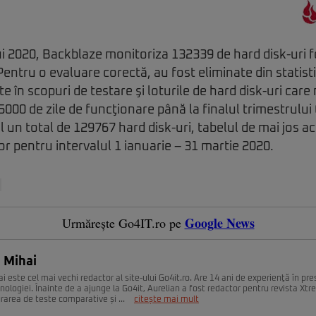
i 2020, Backblaze monitoriza 132339 de hard disk-uri f
entru o evaluare corectă, au fost eliminate din statisti
te în scopuri de testare şi loturile de hard disk-uri care
000 de zile de funcţionare până la finalul trimestrului
l un total de 129767 hard disk-uri, tabelul de mai jos a
or pentru intervalul 1 ianuarie – 31 martie 2020.
Google News
Urmărește Go4IT.ro pe
 Mihai
i este cel mai vechi redactor al site-ului Go4it.ro. Are 14 ani de experienţă în pr
nologiei. Înainte de a ajunge la Go4it, Aurelian a fost redactor pentru revista Xt
urarea de teste comparative și ...
citește mai mult