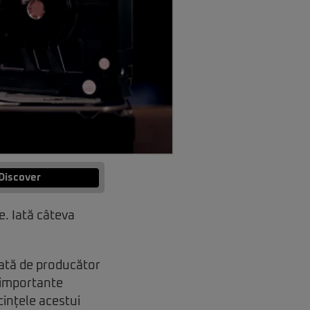
Discover
e. Iată câteva
rată de producător
r importante
cințele acestui