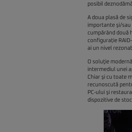
posibil deznodămâ
A doua plasă de si
importante şi/sau
cumpărând două har
configurație RAID-1
ai un nivel rezona
O soluţie modernă 
intermediul unei a
Chiar şi cu toate 
recunoscută pentru
PC-ului şi restaura
dispozitive de sto