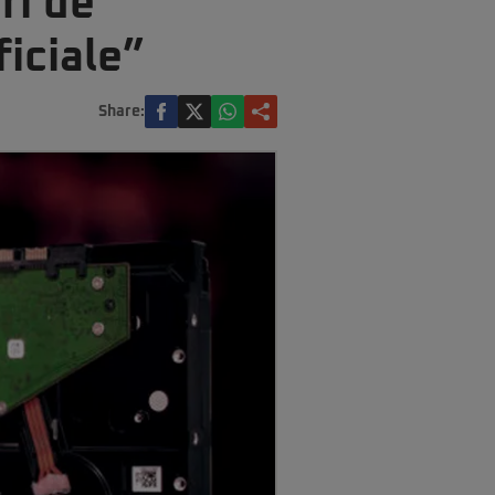
ri de
ficiale”
Share: