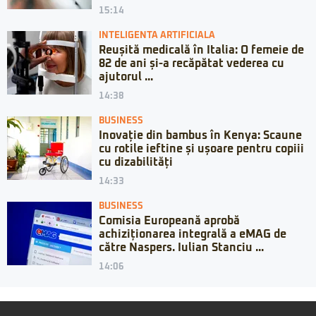
15:14
INTELIGENTA ARTIFICIALA
Reușită medicală în Italia: O femeie de
82 de ani și-a recăpătat vederea cu
ajutorul ...
14:38
BUSINESS
Inovație din bambus în Kenya: Scaune
cu rotile ieftine și ușoare pentru copiii
cu dizabilități
14:33
BUSINESS
Comisia Europeană aprobă
achiziționarea integrală a eMAG de
către Naspers. Iulian Stanciu ...
14:06