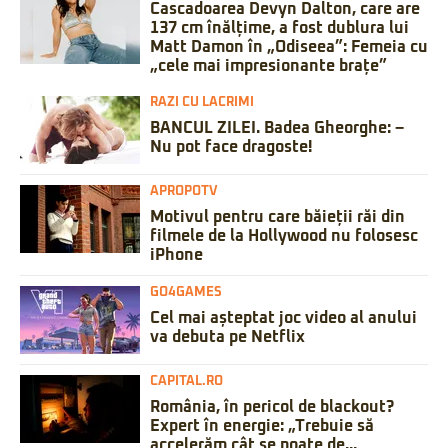
Cascadoarea Devyn Dalton, care are
137 cm înălțime, a fost dublura lui
Matt Damon în „Odiseea”: Femeia cu
„cele mai impresionante brațe”
RAZI CU LACRIMI
BANCUL ZILEI. Badea Gheorghe: –
Nu pot face dragoste!
APROPOTV
Motivul pentru care băieții răi din
filmele de la Hollywood nu folosesc
iPhone
GO4GAMES
Cel mai așteptat joc video al anului
va debuta pe Netflix
CAPITAL.RO
România, în pericol de blackout?
Expert în energie: „Trebuie să
accelerăm cât se poate de...