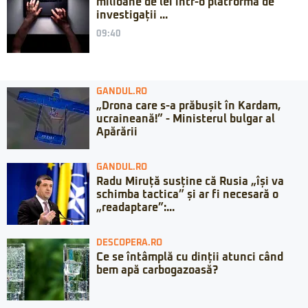
milioane de lei într-o platformă de
investigații ...
09:40
GANDUL.RO
„Drona care s-a prăbușit în Kardam,
ucraineană!” - Ministerul bulgar al
Apărării
GANDUL.RO
Radu Miruță susține că Rusia „își va
schimba tactica” și ar fi necesară o
„readaptare”:...
DESCOPERA.RO
Ce se întâmplă cu dinții atunci când
bem apă carbogazoasă?