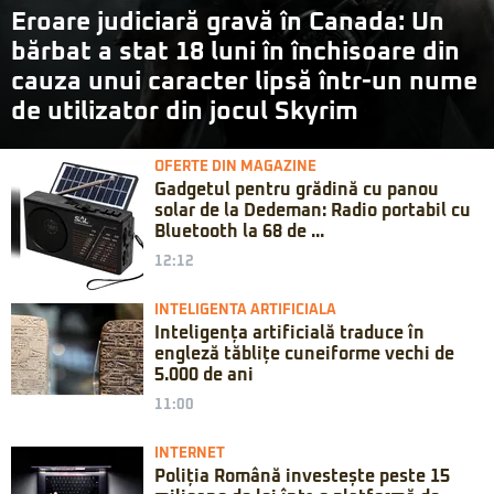
Eroare judiciară gravă în Canada: Un
bărbat a stat 18 luni în închisoare din
cauza unui caracter lipsă într-un nume
de utilizator din jocul Skyrim
OFERTE DIN MAGAZINE
Gadgetul pentru grădină cu panou
solar de la Dedeman: Radio portabil cu
Bluetooth la 68 de ...
12:12
INTELIGENTA ARTIFICIALA
Inteligența artificială traduce în
engleză tăblițe cuneiforme vechi de
5.000 de ani
11:00
INTERNET
Poliția Română investește peste 15