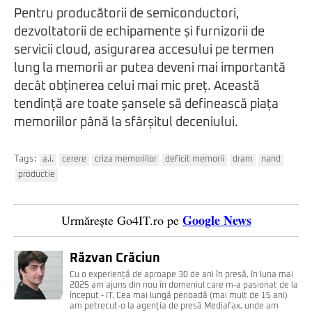
Pentru producătorii de semiconductori,
dezvoltatorii de echipamente și furnizorii de
servicii cloud, asigurarea accesului pe termen
lung la memorii ar putea deveni mai importantă
decât obținerea celui mai mic preț. Această
tendință are toate șansele să definească piața
memoriilor până la sfârșitul deceniului.
Tags:
a.i.
cerere
criza memoriilor
deficit memorii
dram
nand
productie
Google News
Urmărește Go4IT.ro pe
Răzvan Crăciun
Cu o experiență de aproape 30 de ani în presă, în luna mai
2025 am ajuns din nou în domeniul care m-a pasionat de la
început - IT. Cea mai lungă perioadă (mai mult de 15 ani)
am petrecut-o la agenția de presă Mediafax, unde am