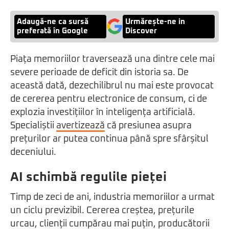
Adaugă-ne ca sursă
Urmărește-ne in
preferată în Google
Discover
Piața memoriilor traversează una dintre cele mai
severe perioade de deficit din istoria sa. De
această dată, dezechilibrul nu mai este provocat
de cererea pentru electronice de consum, ci de
explozia investițiilor în inteligența artificială.
Specialiștii
avertizează
că presiunea asupra
prețurilor ar putea continua până spre sfârșitul
deceniului.
AI schimbă regulile pieței
Timp de zeci de ani, industria memoriilor a urmat
un ciclu previzibil. Cererea creștea, prețurile
urcau, clienții cumpărau mai puțin, producătorii