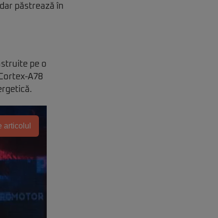
dar păstrează în
struite pe o
 Cortex-A78
ergetică.
 articolul