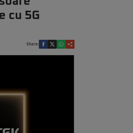
esoare
e cu 5G
Share: