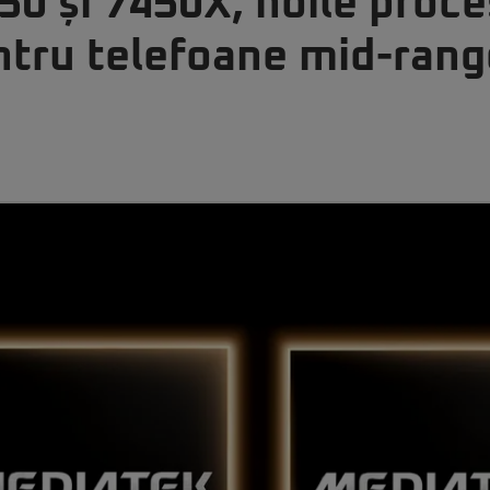
50 și 7450X, noile proc
tru telefoane mid-rang