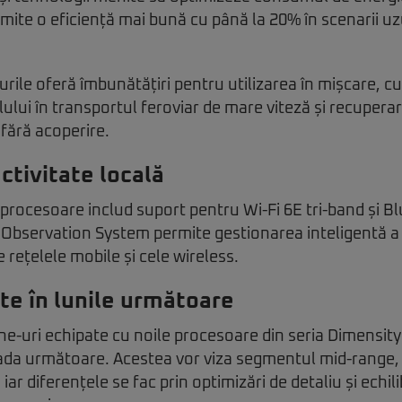
mite o eficiență mai bună cu până la 20% în scenarii uzu
purile oferă îmbunătățiri pentru utilizarea în mișcare, cu
lui în transportul feroviar de mare viteză și recuperar
 fără acoperire.
ctivitate locală
 procesoare includ suport pentru Wi-Fi 6E tri-band și B
Observation System permite gestionarea inteligentă a 
re rețelele mobile și cele wireless.
ate în lunile următoare
e-uri echipate cu noile procesoare din seria Dimensit
oada următoare. Acestea vor viza segmentul mid-range,
ar diferențele se fac prin optimizări de detaliu și echili