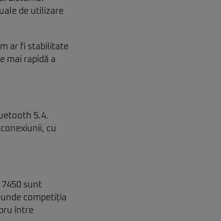
ale de utilizare
m ar fi stabilitate
e mai rapidă a
luetooth 5.4.
conexiunii, cu
y 7450 sunt
 unde competiția
bru între