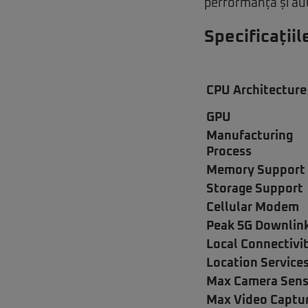
performanță și a
Specificații
CPU Architecture
GPU
Manufacturing
Process
Memory Support
Storage Support
Cellular Modem
Peak 5G Downlin
Local Connectivi
Location Service
Max Camera Sens
Max Video Captu