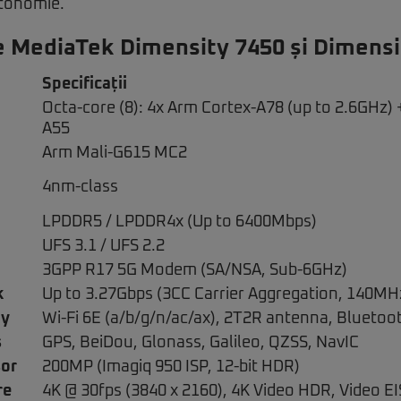
utonomie.
le MediaTek Dimensity 7450 și Dimens
Specificații
Octa-core (8): 4x Arm Cortex-A78 (up to 2.6GHz) 
A55
Arm Mali-G615 MC2
4nm-class
LPDDR5 / LPDDR4x (Up to 6400Mbps)
UFS 3.1 / UFS 2.2
3GPP R17 5G Modem (SA/NSA, Sub-6GHz)
k
Up to 3.27Gbps (3CC Carrier Aggregation, 140MH
ty
Wi-Fi 6E (a/b/g/n/ac/ax), 2T2R antenna, Bluetoo
s
GPS, BeiDou, Glonass, Galileo, QZSS, NavIC
or
200MP (Imagiq 950 ISP, 12-bit HDR)
re
4K @ 30fps (3840 x 2160), 4K Video HDR, Video EI