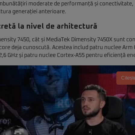
îmbunătățiri moderate de performanță și conectivitate, 
tura generației anterioare.
retă la nivel de arhitectură
ensity 7450, cât și MediaTek Dimensity 7450X sunt con
-core deja cunoscută. Acestea includ patru nuclee Arm
 2,6 GHz și patru nuclee Cortex-A55 pentru eficiență en
Citește