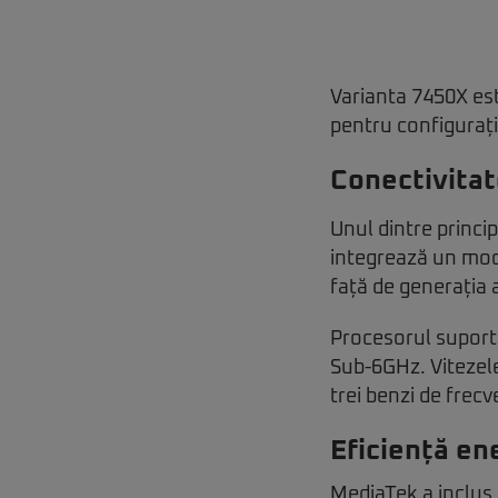
Varianta 7450X este
pentru configurați
Conectivita
Unul dintre princi
integrează un mod
față de generația 
Procesorul suport
Sub-6GHz. Vitezele
trei benzi de frecv
Eficiență ene
MediaTek a inclus