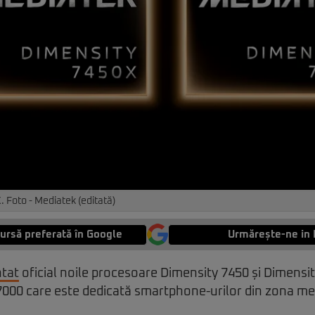
 Foto - Mediatek (editată)
ursă preferată în Google
Urmărește-ne in 
ntat
oficial noile procesoare Dimensity 7450 și Dimensi
 7000 care este dedicată smartphone-urilor din zona me