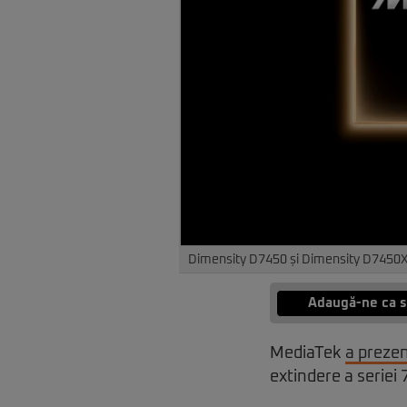
Dimensity D7450 și Dimensity D7450X.
Adaugă-ne ca s
MediaTek
a preze
extindere a seriei