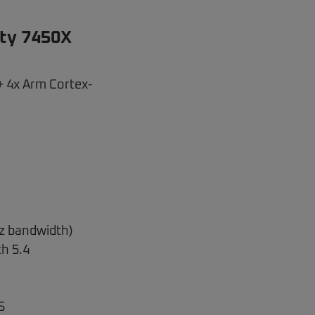
ity 7450X
+ 4x Arm Cortex-
z bandwidth)
th 5.4
S