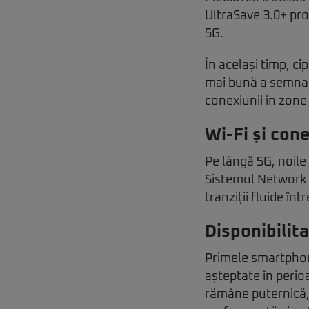
UltraSave 3.0+ pro
5G.
În același timp, ci
mai bună a semnalu
conexiunii în zone
Wi-Fi și cone
Pe lângă 5G, noile
Sistemul Network 
tranziții fluide înt
Disponibilit
Primele smartphon
așteptate în peri
rămâne puternică, i