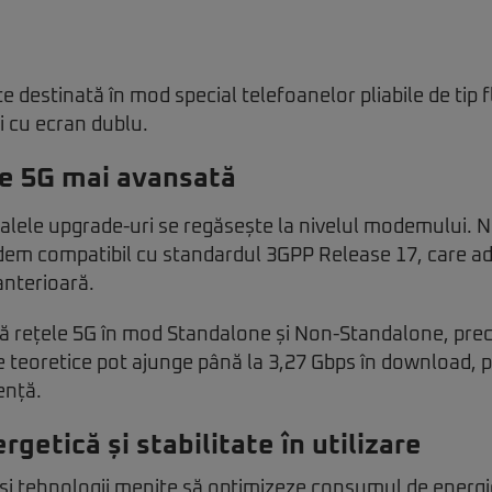
 destinată în mod special telefoanelor pliabile de tip f
i cu ecran dublu.
te 5G mai avansată
palele upgrade-uri se regăsește la nivelul modemului. No
em compatibil cu standardul 3GPP Release 17, care ad
anterioară.
ă rețele 5G în mod Standalone și Non-Standalone, prec
 teoretice pot ajunge până la 3,27 Gbps în download, p
ență.
rgetică și stabilitate în utilizare
 și tehnologii menite să optimizeze consumul de energi