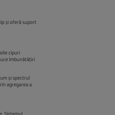
lip și oferă suport
ile cipuri
uce îmbunătățiri
um și spectrul
rin agregarea a
e. Sistemul