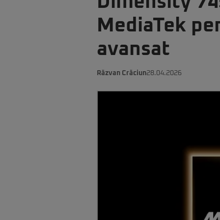
Dimensity 74
MediaTek pen
avansat
Răzvan Crăciun
28.04.2026