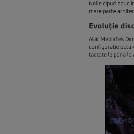
Noile cipuri aduc 
mare parte arhitec
Evoluție disc
Atât MediaTek Dim
configurație octa
tactate la până la