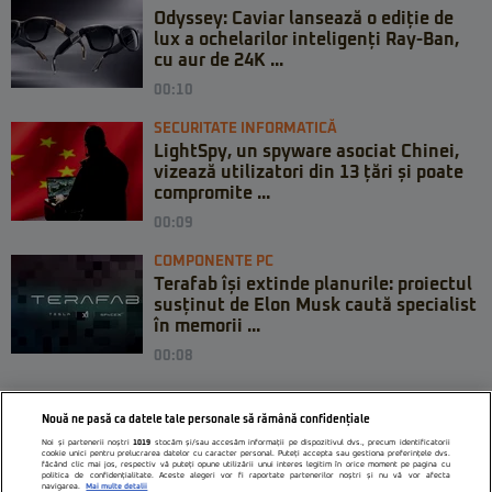
Odyssey: Caviar lansează o ediție de
lux a ochelarilor inteligenți Ray-Ban,
cu aur de 24K ...
00:10
SECURITATE INFORMATICĂ
LightSpy, un spyware asociat Chinei,
vizează utilizatori din 13 țări și poate
compromite ...
00:09
COMPONENTE PC
Terafab își extinde planurile: proiectul
susținut de Elon Musk caută specialist
în memorii ...
00:08
Nouă ne pasă ca datele tale personale să rămână confidențiale
Noi și partenerii noștri
1019
stocăm și/sau accesăm informații pe dispozitivul dvs., precum identificatorii
cookie unici pentru prelucrarea datelor cu caracter personal. Puteți accepta sau gestiona preferințele dvs.
făcând clic mai jos, respectiv vă puteți opune utilizării unui interes legitim în orice moment pe pagina cu
politica de confidențialitate. Aceste alegeri vor fi raportate partenerilor noștri și nu vă vor afecta
navigarea.
Mai multe detalii