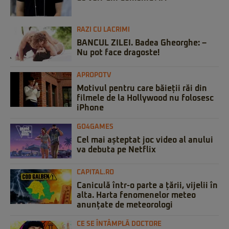
RAZI CU LACRIMI
BANCUL ZILEI. Badea Gheorghe: –
Nu pot face dragoste!
APROPOTV
Motivul pentru care băieții răi din
filmele de la Hollywood nu folosesc
iPhone
GO4GAMES
Cel mai așteptat joc video al anului
va debuta pe Netflix
CAPITAL.RO
Caniculă într-o parte a țării, vijelii în
alta. Harta fenomenelor meteo
anunțate de meteorologi
CE SE ÎNTÂMPLĂ DOCTORE