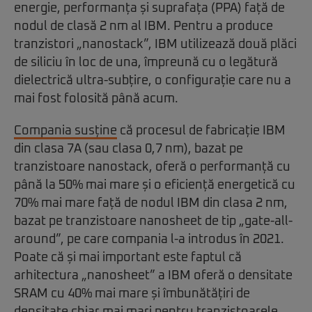
energie, performanța și suprafața (PPA) față de
nodul de clasă 2 nm al IBM. Pentru a produce
tranzistori „nanostack”, IBM utilizează două plăci
de siliciu în loc de una, împreună cu o legătură
dielectrică ultra-subțire, o configurație care nu a
mai fost folosită până acum.
Compania susține
că procesul de fabricație IBM
din clasa 7A (sau clasa 0,7 nm), bazat pe
tranzistoare nanostack, oferă o performanță cu
până la 50% mai mare și o eficiență energetică cu
70% mai mare față de nodul IBM din clasa 2 nm,
bazat pe tranzistoare nanosheet de tip „gate-all-
around”, pe care compania l-a introdus în 2021.
Poate că și mai important este faptul că
arhitectura „nanosheet” a IBM oferă o densitate
SRAM cu 40% mai mare și îmbunătățiri de