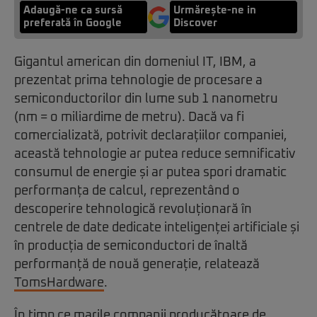
Adaugă-ne ca sursă
Urmărește-ne in
preferată în Google
Discover
Gigantul american din domeniul IT, IBM, a
prezentat prima tehnologie de procesare a
semiconductorilor din lume sub 1 nanometru
(nm = o miliardime de metru). Dacă va fi
comercializată, potrivit declarațiilor companiei,
această tehnologie ar putea reduce semnificativ
consumul de energie și ar putea spori dramatic
performanța de calcul, reprezentând o
descoperire tehnologică revoluționară în
centrele de date dedicate inteligenței artificiale și
în producția de semiconductori de înaltă
performanță de nouă generație, relatează
TomsHardware
.
În timp ce marile companii producătoare de