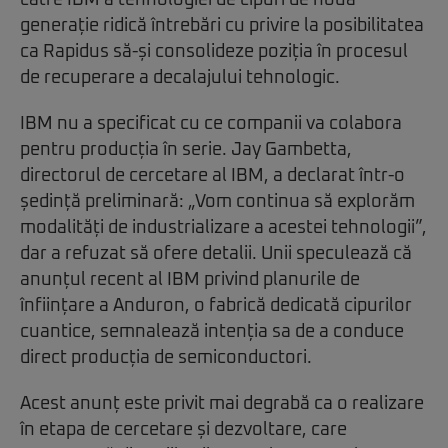
către IBM a tehnologiei de cipuri de nouă
generație ridică întrebări cu privire la posibilitatea
ca Rapidus să-și consolideze poziția în procesul
de recuperare a decalajului tehnologic.
IBM nu a specificat cu ce companii va colabora
pentru producția în serie. Jay Gambetta,
directorul de cercetare al IBM, a declarat într-o
ședință preliminară: „Vom continua să explorăm
modalități de industrializare a acestei tehnologii”,
dar a refuzat să ofere detalii. Unii speculează că
anunțul recent al IBM privind planurile de
înființare a Anduron, o fabrică dedicată cipurilor
cuantice, semnalează intenția sa de a conduce
direct producția de semiconductori.
Acest anunț este privit mai degrabă ca o realizare
în etapa de cercetare și dezvoltare, care