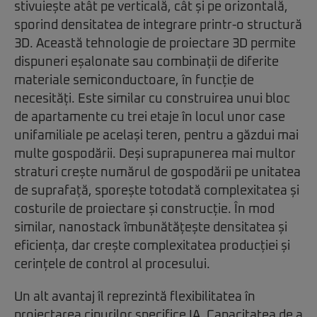
stivuiește atât pe verticală, cât și pe orizontală,
sporind densitatea de integrare printr-o structură
3D. Această tehnologie de proiectare 3D permite
dispuneri eșalonate sau combinații de diferite
materiale semiconductoare, în funcție de
necesități. Este similar cu construirea unui bloc
de apartamente cu trei etaje în locul unor case
unifamiliale pe același teren, pentru a găzdui mai
multe gospodării. Deși suprapunerea mai multor
straturi crește numărul de gospodării pe unitatea
de suprafață, sporește totodată complexitatea și
costurile de proiectare și construcție. În mod
similar, nanostack îmbunătățește densitatea și
eficiența, dar crește complexitatea producției și
cerințele de control al procesului.
Un alt avantaj îl reprezintă flexibilitatea în
proiectarea cipurilor specifice IA. Capacitatea de a