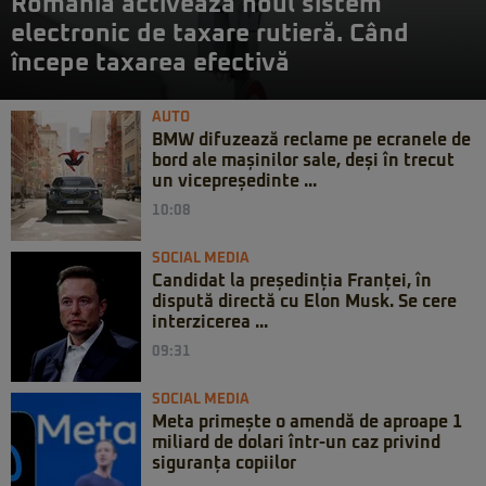
România activează noul sistem
electronic de taxare rutieră. Când
începe taxarea efectivă
AUTO
BMW difuzează reclame pe ecranele de
bord ale mașinilor sale, deși în trecut
un vicepreședinte ...
10:08
SOCIAL MEDIA
Candidat la președinția Franței, în
dispută directă cu Elon Musk. Se cere
interzicerea ...
09:31
SOCIAL MEDIA
Meta primește o amendă de aproape 1
miliard de dolari într-un caz privind
siguranța copiilor