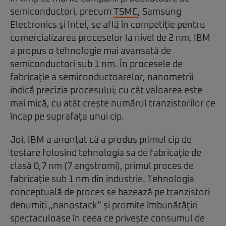
semiconductori, precum
TSMC
, Samsung
Electronics și Intel, se află în competiție pentru
comercializarea proceselor la nivel de 2 nm, IBM
a propus o tehnologie mai avansată de
semiconductori sub 1 nm. În procesele de
fabricație a semiconductoarelor, nanometrii
indică precizia procesului; cu cât valoarea este
mai mică, cu atât crește numărul tranzistorilor ce
încap pe suprafața unui cip.
Joi, IBM a anunțat că a produs primul cip de
testare folosind tehnologia sa de fabricație de
clasă 0,7 nm (7 angstromi), primul proces de
fabricație sub 1 nm din industrie. Tehnologia
conceptuală de proces se bazează pe tranzistori
denumiți „nanostack” și promite îmbunătățiri
spectaculoase în ceea ce privește consumul de