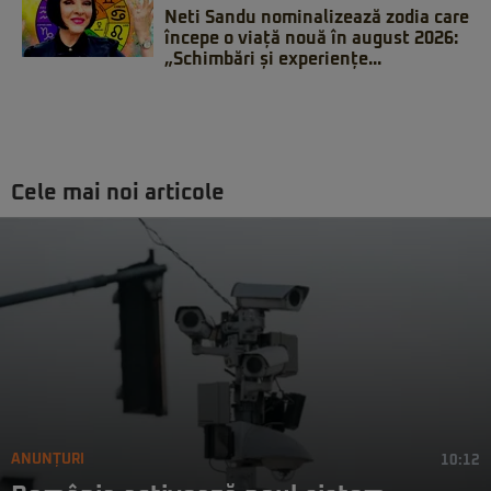
Neti Sandu nominalizează zodia care
începe o viață nouă în august 2026:
„Schimbări și experiențe...
Cele mai noi articole
ANUNȚURI
10:12