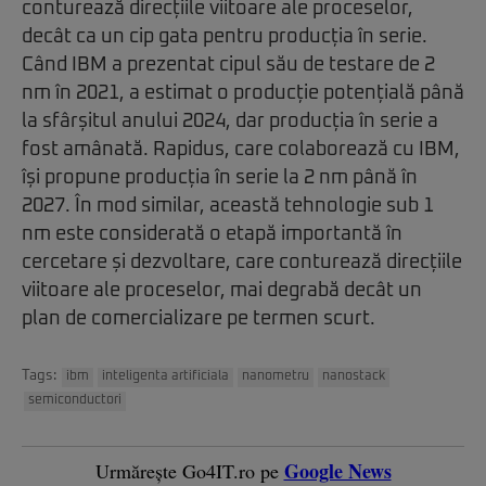
conturează direcțiile viitoare ale proceselor,
decât ca un cip gata pentru producția în serie.
Când IBM a prezentat cipul său de testare de 2
nm în 2021, a estimat o producție potențială până
la sfârșitul anului 2024, dar producția în serie a
fost amânată. Rapidus, care colaborează cu IBM,
își propune producția în serie la 2 nm până în
2027. În mod similar, această tehnologie sub 1
nm este considerată o etapă importantă în
cercetare și dezvoltare, care conturează direcțiile
viitoare ale proceselor, mai degrabă decât un
plan de comercializare pe termen scurt.
Tags:
ibm
inteligenta artificiala
nanometru
nanostack
semiconductori
Google News
Urmărește Go4IT.ro pe