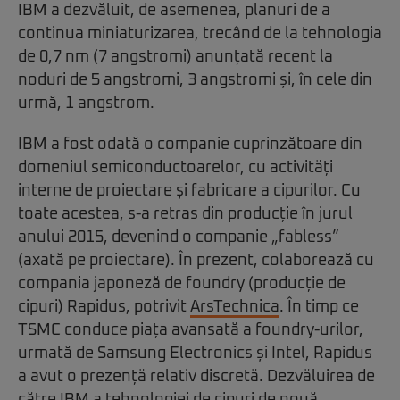
IBM a dezvăluit, de asemenea, planuri de a
continua miniaturizarea, trecând de la tehnologia
de 0,7 nm (7 angstromi) anunțată recent la
noduri de 5 angstromi, 3 angstromi și, în cele din
urmă, 1 angstrom.
IBM a fost odată o companie cuprinzătoare din
domeniul semiconductoarelor, cu activități
interne de proiectare și fabricare a cipurilor. Cu
toate acestea, s-a retras din producție în jurul
anului 2015, devenind o companie „fabless”
(axată pe proiectare). În prezent, colaborează cu
compania japoneză de foundry (producție de
cipuri) Rapidus, potrivit
ArsTechnica
. În timp ce
TSMC conduce piața avansată a foundry-urilor,
urmată de Samsung Electronics și Intel, Rapidus
a avut o prezență relativ discretă. Dezvăluirea de