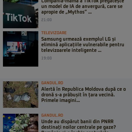
Compania-mamă a TikTok pregătește
un model de IA de anvergură, care se
apropie de „Mythos” ...
21:00
TELEVIZOARE
Samsung urmează exemplul LG și
elimină aplicațiile vulnerabile pentru
televizoarele inteligente ...
19:00
GANDUL.RO
Alertă în Republica Moldova după ce o
dronă s-a prăbușit în țara vecină.
Primele imagini...
GANDUL.RO
Unde au dispărut banii din PNRR
destinați noilor centrale pe gaze?