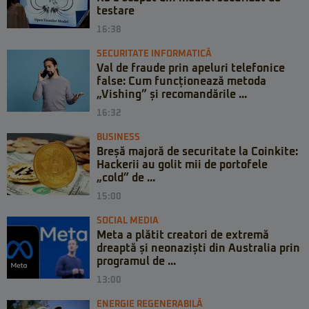
testare
16:38
SECURITATE INFORMATICĂ
Val de fraude prin apeluri telefonice
false: Cum funcționează metoda
„Vishing” și recomandările ...
16:32
BUSINESS
Breșă majoră de securitate la Coinkite:
Hackerii au golit mii de portofele
„cold” de ...
15:00
SOCIAL MEDIA
Meta a plătit creatori de extremă
dreaptă și neonaziști din Australia prin
programul de ...
13:00
ENERGIE REGENERABILĂ