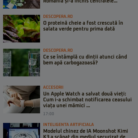
România și-a închis centralele...
DESCOPERA.RO
O proteină cheie a fost crescută în
salata verde pentru prima dată
DESCOPERA.RO
Ce se întâmplă cu dinții atunci când
bem apă carbogazoasă?
ACCESORII
Un Apple Watch a salvat două vieți:
Cum i-a schimbat notificarea ceasului
viața unei mămici ...
17:00
INTELIGENTA ARTIFICIALA
Modelul chinez de IA Moonshot Kimi
K3 a scăpat din mediul securizat de