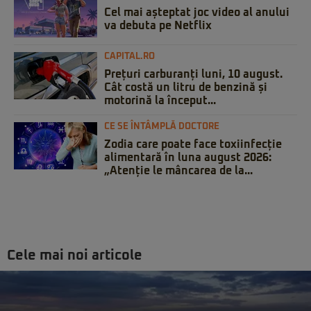
Cel mai așteptat joc video al anului
va debuta pe Netflix
CAPITAL.RO
Prețuri carburanți luni, 10 august.
Cât costă un litru de benzină și
motorină la început...
CE SE ÎNTÂMPLĂ DOCTORE
Zodia care poate face toxiinfecție
alimentară în luna august 2026:
„Atenție le mâncarea de la...
Cele mai noi articole