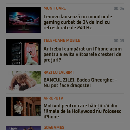
MONITOARE
00:04
Lenovo lansează un monitor de
gaming curbat de 34 de inci cu
refresh rate de 240 Hz
TELEFOANE MOBILE
00:03
Ar trebui cumpărat un iPhone acum
pentru a evita viitoarele creșteri de
prețuri?
RAZI CU LACRIMI
BANCUL ZILEI. Badea Gheorghe: –
Nu pot face dragoste!
APROPOTV
Motivul pentru care băieții răi din
filmele de la Hollywood nu folosesc
iPhone
GO4GAMES