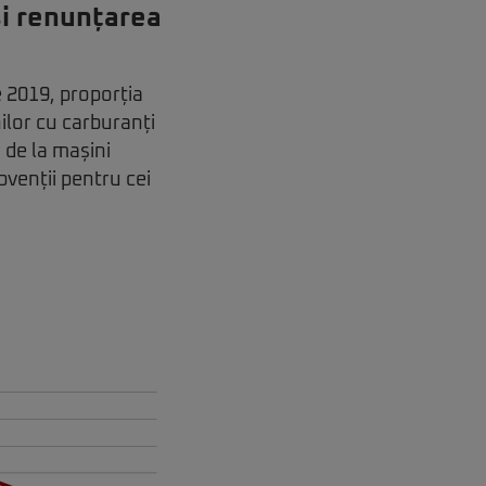
și renunțarea
e 2019, proporția
ilor cu carburanți
a de la mașini
bvenții pentru cei