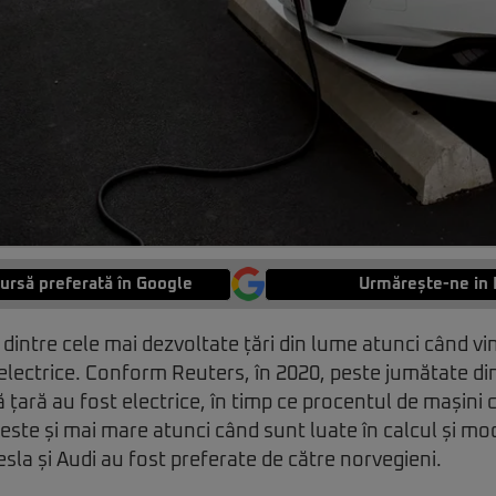
ursă preferată în Google
Urmărește-ne in 
dintre cele mai dezvoltate țări din lume atunci când v
electrice. Conform Reuters, în 2020, peste jumătate di
țară au fost electrice, în timp ce procentul de mașini c
este și mai mare atunci când sunt luate în calcul și mod
esla și Audi au fost preferate de către norvegieni.