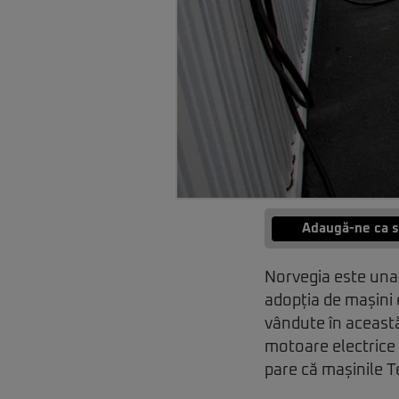
Adaugă-ne ca s
Norvegia este una 
adopția de mașini 
vândute în această 
motoare electrice 
pare că mașinile T