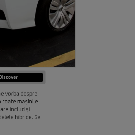
Discover
ine vorba despre
n toate mașinile
are includ și
elele hibride. Se