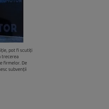
ie, pot fi scutiți
a trecerea
le firmelor. De
mesc subvenții