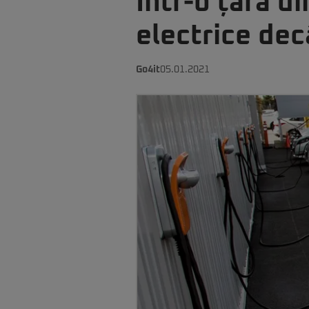
Într-o țară d
electrice dec
Go4it
05.01.2021