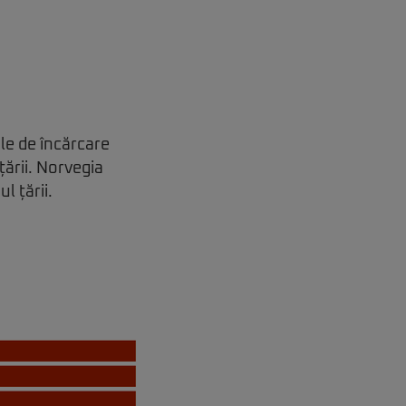
ile de încărcare
țării. Norvegia
l țării.