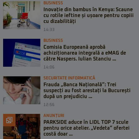
BUSINESS
Inovație din bambus în Kenya: Scaune
cu rotile ieftine și ușoare pentru copiii
cu dizabilități
14:33
BUSINESS
Comisia Europeană aprobă
achiziționarea integrală a eMAG de
către Naspers. Iulian Stanciu ...
14:06
SECURITATE INFORMATICĂ
Frauda „Banca Națională”: Trei
suspecți au fost arestați la București
după un prejudiciu ...
12:56
ANUNȚURI
PARKSIDE aduce în LIDL TOP 7 scule
pentru orice atelier. „Vedeta” ofertei
costă doar ...