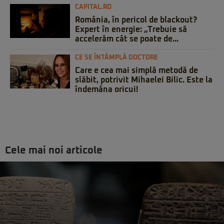
CAPITAL.RO
România, în pericol de blackout?
Expert în energie: „Trebuie să
accelerăm cât se poate de...
CE SE ÎNTÂMPLĂ DOCTORE
Care e cea mai simplă metodă de
slăbit, potrivit Mihaelei Bilic. Este la
îndemâna oricui!
Cele mai noi articole