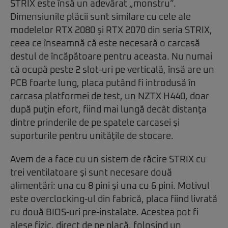
STRIX este însă un adevărat „monstru”.
Dimensiunile plăcii sunt similare cu cele ale
modelelor RTX 2080 şi RTX 2070 din seria STRIX,
ceea ce înseamnă că este necesară o carcasă
destul de încăpătoare pentru aceasta. Nu numai
că ocupă peste 2 slot-uri pe verticală, însă are un
PCB foarte lung, placa putând fi introdusă în
carcasa platformei de test, un NZTX H440, doar
după puţin efort, fiind mai lungă decât distanţa
dintre prinderile de pe spatele carcasei şi
suporturile pentru unităţile de stocare.
Avem de a face cu un sistem de răcire STRIX cu
trei ventilatoare şi sunt necesare două
alimentări: una cu 8 pini şi una cu 6 pini. Motivul
este overclocking-ul din fabrică, placa fiind livrată
cu două BIOS-uri pre-instalate. Acestea pot fi
alese fizic, direct de pe placă, folosind un