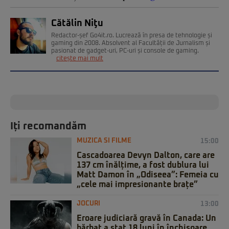
Cătălin Niţu
Redactor-șef Go4it.ro. Lucrează în presa de tehnologie și
gaming din 2008. Absolvent al Facultății de Jurnalism și
pasionat de gadget-uri, PC-uri și console de gaming.
citește mai mult
Iți recomandăm
MUZICA SI FILME
15:00
Cascadoarea Devyn Dalton, care are
137 cm înălțime, a fost dublura lui
Matt Damon în „Odiseea”: Femeia cu
„cele mai impresionante brațe”
JOCURI
13:00
Eroare judiciară gravă în Canada: Un
bărbat a stat 18 luni în închisoare