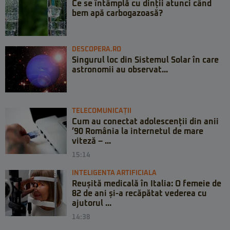
Ce se întâmplă cu dinții atunci când
bem apă carbogazoasă?
DESCOPERA.RO
Singurul loc din Sistemul Solar în care
astronomii au observat...
TELECOMUNICAȚII
Cum au conectat adolescenții din anii
’90 România la internetul de mare
viteză – ...
15:14
INTELIGENTA ARTIFICIALA
Reușită medicală în Italia: O femeie de
82 de ani și-a recăpătat vederea cu
ajutorul ...
14:38