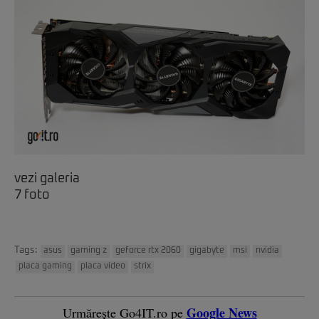
vezi galeria
7 foto
Tags:
asus
gaming z
geforce rtx 2060
gigabyte
msi
nvidia
placa gaming
placa video
strix
Google News
Urmărește Go4IT.ro pe