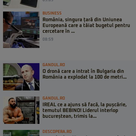
09:09
BUSINESS
România, singura țară din Uniunea
Europeană care a tăiat bugetul pentru
cercetare în ...
08:59
GANDUL.RO
O dronă care a intrat în Bulgaria din
România a explodat la 100 de metri...
GANDUL.RO
IREAL ce a ajuns să facă, la pușcărie,
temutul BEBINO! Liderul interlop
bucureștean, trimis la...
DESCOPERA.RO