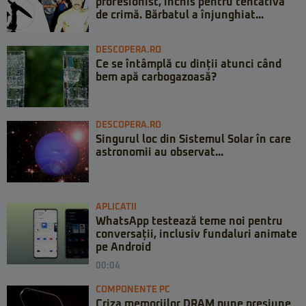
profesionist, închis pentru tentativă
de crimă. Bărbatul a înjunghiat...
DESCOPERA.RO
Ce se întâmplă cu dinții atunci când
bem apă carbogazoasă?
DESCOPERA.RO
Singurul loc din Sistemul Solar în care
astronomii au observat...
APLICATII
WhatsApp testează teme noi pentru
conversații, inclusiv fundaluri animate
pe Android
00:04
COMPONENTE PC
Criza memoriilor DRAM pune presiune