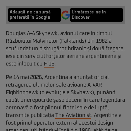
Adaugă-ne ca sursă
Urmărește-ne in
preferată în Google
Discover
Douglas A-4 Skyhawk, avionul care în timpul
Războiului Malvinelor (Falklands) din 1982 a
scufundat un distrugător britanic și două fregate,
iese din serviciul forțelor aeriene argentiniene și
este înlocuit cu
F-16
.
Pe 14 mai 2026, Argentina a anunțat oficial
retragerea ultimelor sale avioane A-4AR
Fightinghawk (o evoluție a Skyhawk), punând
capăt unei epoci de șase decenii în care legendara
aeronavă a fost pilonul flotei sale de luptă,
transmite publicația
The Aviationist
. Argentina a
fost primul operator extern al acestui design
american, utilizându-l încă din 1966, atât de pe