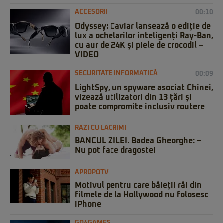
ACCESORII
00:10
Odyssey: Caviar lansează o ediție de
lux a ochelarilor inteligenți Ray-Ban,
cu aur de 24K și piele de crocodil –
VIDEO
SECURITATE INFORMATICĂ
00:09
LightSpy, un spyware asociat Chinei,
vizează utilizatori din 13 țări și
poate compromite inclusiv routere
RAZI CU LACRIMI
BANCUL ZILEI. Badea Gheorghe: –
Nu pot face dragoste!
APROPOTV
Motivul pentru care băieții răi din
filmele de la Hollywood nu folosesc
iPhone
GO4GAMES