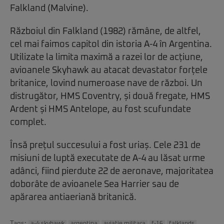
Falkland (Malvine).
Războiul din Falkland (1982) rămâne, de altfel,
cel mai faimos capitol din istoria A-4 în Argentina.
Utilizate la limita maximă a razei lor de acțiune,
avioanele Skyhawk au atacat devastator forțele
britanice, lovind numeroase nave de război. Un
distrugător, HMS Coventry, și două fregate, HMS
Ardent și HMS Antelope, au fost scufundate
complet.
Însă prețul succesului a fost uriaș. Cele 231 de
misiuni de luptă executate de A-4 au lăsat urme
adânci, fiind pierdute 22 de aeronave, majoritatea
doborâte de avioanele Sea Harrier sau de
apărarea antiaeriană britanică.
Tags: