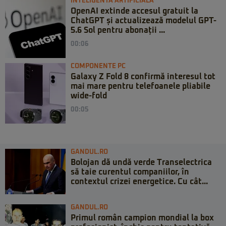
INTELIGENTA ARTIFICIALA
OpenAI extinde accesul gratuit la
ChatGPT și actualizează modelul GPT-
5.6 Sol pentru abonații ...
00:06
COMPONENTE PC
Galaxy Z Fold 8 confirmă interesul tot
mai mare pentru telefoanele pliabile
wide-fold
00:05
GANDUL.RO
Bolojan dă undă verde Transelectrica
să taie curentul companiilor, în
contextul crizei energetice. Cu cât...
GANDUL.RO
Primul român campion mondial la box