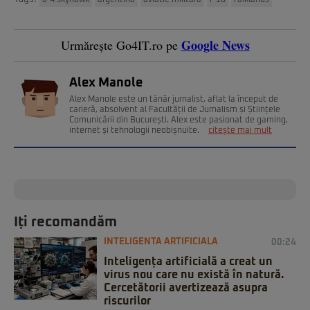
a-4 skyhawk
argentina
aviatie militara
f-16
falklands
Google News
Urmărește Go4IT.ro pe
Alex Manole
Alex Manole este un tânăr jurnalist, aflat la început de
carieră, absolvent al Facultății de Jurnalism și Științele
Comunicării din București. Alex este pasionat de gaming,
internet și tehnologii neobișnuite.
citește mai mult
Iți recomandăm
INTELIGENTA ARTIFICIALA
00:24
Inteligența artificială a creat un
virus nou care nu există în natură.
Cercetătorii avertizează asupra
riscurilor