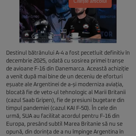
Citește articolul
Destinul bătrânului A-4 a fost pecetluit definitiv în
decembrie 2025, odată cu sosirea primei tranșe
de avioane F-16 din Danemarca. Această achiziție
a venit după mai bine de un deceniu de eforturi
eșuate ale Argentinei de a-și moderniza aviația,
blocată fie de veto-ul tehnologic al Marii Britanii
(cazul Saab Gripen), fie de presiuni bugetare din
timpul pandemiei (cazul KAI F-50). În cele din
urmă, SUA au facilitat acordul pentru F-16 din
Europa, presând subtil Marea Britanie să nu se
opună, din dorința de a nu împinge Argentina în