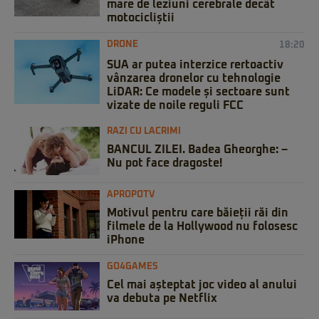
mare de leziuni cerebrale decât
motocicliștii
DRONE
18:20
SUA ar putea interzice rertoactiv
vânzarea dronelor cu tehnologie
LiDAR: Ce modele și sectoare sunt
vizate de noile reguli FCC
RAZI CU LACRIMI
BANCUL ZILEI. Badea Gheorghe: –
Nu pot face dragoste!
APROPOTV
Motivul pentru care băieții răi din
filmele de la Hollywood nu folosesc
iPhone
GO4GAMES
Cel mai așteptat joc video al anului
va debuta pe Netflix