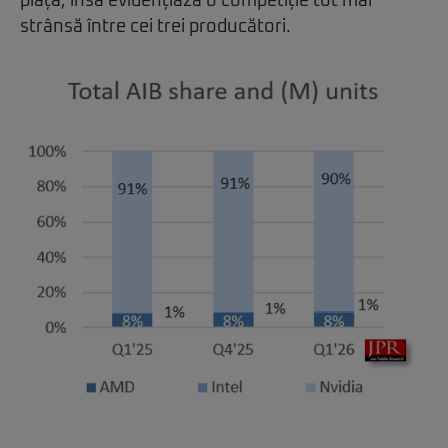
piață, însă evidențiază o competiție tot mai
strânsă între cei trei producători.