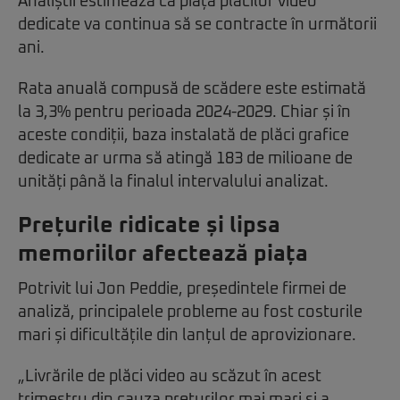
Analiștii estimează că piața plăcilor video
dedicate va continua să se contracte în următorii
ani.
Rata anuală compusă de scădere este estimată
la 3,3% pentru perioada 2024-2029. Chiar și în
aceste condiții, baza instalată de plăci grafice
dedicate ar urma să atingă 183 de milioane de
unități până la finalul intervalului analizat.
Prețurile ridicate și lipsa
memoriilor afectează piața
Potrivit lui Jon Peddie, președintele firmei de
analiză, principalele probleme au fost costurile
mari și dificultățile din lanțul de aprovizionare.
„Livrările de plăci video au scăzut în acest
trimestru din cauza prețurilor mai mari și a