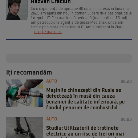
Răzvan Crăciun
Cu o experiență de aproape 30 de ani în presă, în luna mai
2025 am ajuns din nou în domeniul care m-a pasionat de la
început - IT. Cea mai lungă perioadă (mai mult de 15 ani)
am petrecut-o la agenția de presă Mediafax, unde am
trecut prin piața de capital și IT. Am publicat și în Ziarul ...
citește mai mult
Iți recomandăm
AUTO
08:20
Mașinile chinezești din Rusia se
defectează în masă din cauza
benzinei de calitate inferioară, pe
fondul penuriei de combustibil
AUTO
08:03
Studiu: Utilizatorii de trotinete
electrice au un risc de trei ori mai