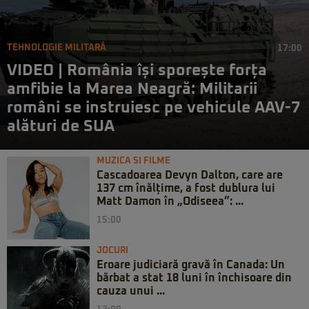
TEHNOLOGIE MILITARĂ
17:00
VIDEO | România își sporește forța
amfibie la Marea Neagră: Militarii
români se instruiesc pe vehicule AAV-7
alături de SUA
MUZICA SI FILME
Cascadoarea Devyn Dalton, care are
137 cm înălțime, a fost dublura lui
Matt Damon în „Odiseea”: ...
15:00
JOCURI
Eroare judiciară gravă în Canada: Un
bărbat a stat 18 luni în închisoare din
cauza unui ...