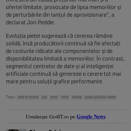
ofertei limitate, provocate de lipsa memoriilor și
de perturbările din lanțul de aprovizionare”, a
declarat Jon Peddie.
Evoluția pieței sugerează că cererea rămâne
solidă, însă producătorii continuă să fie afectați
de costurile ridicate ale componentelor și de
disponibilitatea limitată a memoriilor. În contrast,
segmentul centrelor de date și al inteligenței
artificiale continuă să genereze o cerere tot mai
mare pentru soluții grafice performante.
Tags:
add-in board
aib
amd
intel
nvidia
piața plăcilor video
Google News
Urmărește Go4IT.ro pe