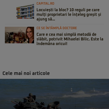
CAPITAL.RO
Locuiești la bloc? 10 reguli pe care
mulți proprietari le înțeleg greșit și
ajung să...
CE SE ÎNTÂMPLĂ DOCTORE
Care e cea mai simplă metodă de
slăbit, potrivit Mihaelei Bilic. Este la
îndemâna oricui!
Cele mai noi articole