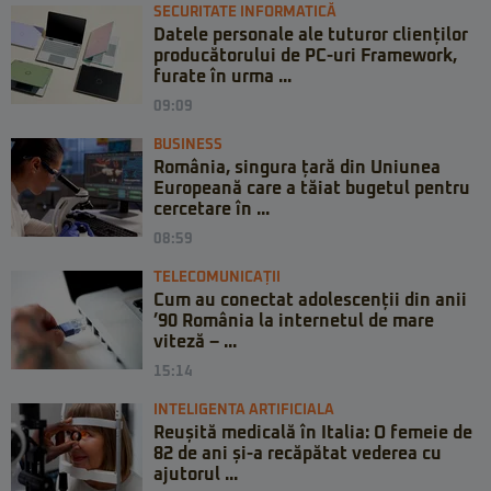
SECURITATE INFORMATICĂ
Datele personale ale tuturor clienților
producătorului de PC-uri Framework,
furate în urma ...
09:09
BUSINESS
România, singura țară din Uniunea
Europeană care a tăiat bugetul pentru
cercetare în ...
08:59
TELECOMUNICAȚII
Cum au conectat adolescenții din anii
’90 România la internetul de mare
viteză – ...
15:14
INTELIGENTA ARTIFICIALA
Reușită medicală în Italia: O femeie de
82 de ani și-a recăpătat vederea cu
ajutorul ...