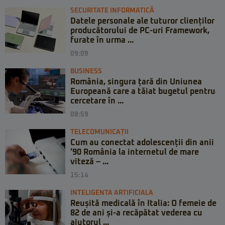
SECURITATE INFORMATICĂ
Datele personale ale tuturor clienților
producătorului de PC-uri Framework,
furate în urma ...
09:09
BUSINESS
România, singura țară din Uniunea
Europeană care a tăiat bugetul pentru
cercetare în ...
08:59
TELECOMUNICAȚII
Cum au conectat adolescenții din anii
’90 România la internetul de mare
viteză – ...
15:14
INTELIGENTA ARTIFICIALA
Reușită medicală în Italia: O femeie de
82 de ani și-a recăpătat vederea cu
ajutorul ...