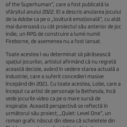
of the Superhuman”, care a fost publicată la
sfârșitul anului 2022. El a descris anularea jocului
de la Adobe ca pe o „lovitură emoțională”, cu atât
mai dureroasă cu cât proiectul său anterior de joc
indie, un RPG de construire a lumii numit
Fireborne, de asemenea nu a fost lansat.
Toate acestea l-au determinat să părăsească
spațiul jocurilor, artistul afirmând că nu regretă
această decizie, având în vedere starea actuală a
industriei, care a suferit concedieri masive
începând din 2021. Cu toate acestea, Lobe, care a
început ca artist de personaje la Bethesda, încă
vede jocurile video ca pe o mare sursă de
inspirație. Această perspectivă se reflectă în
următorul său proiect, „Quiet: Level One”, un
roman grafic născut din ideea că scheletele din