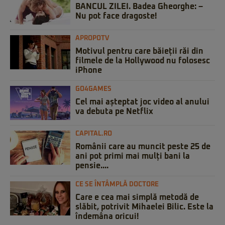
BANCUL ZILEI. Badea Gheorghe: –
Nu pot face dragoste!
APROPOTV
Motivul pentru care băieții răi din
filmele de la Hollywood nu folosesc
iPhone
GO4GAMES
Cel mai așteptat joc video al anului
va debuta pe Netflix
CAPITAL.RO
Românii care au muncit peste 25 de
ani pot primi mai mulți bani la
pensie....
CE SE ÎNTÂMPLĂ DOCTORE
Care e cea mai simplă metodă de
slăbit, potrivit Mihaelei Bilic. Este la
îndemâna oricui!