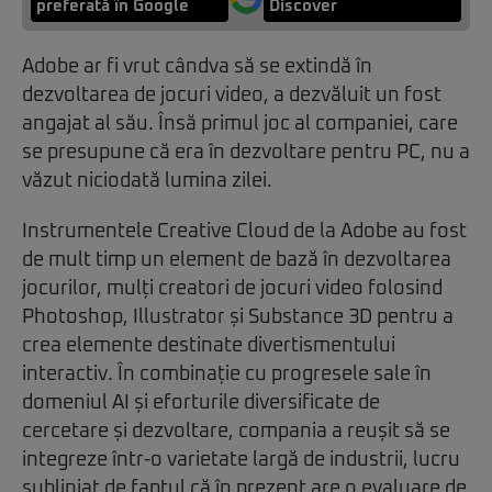
preferată în Google
Discover
Adobe ar fi vrut cândva să se extindă în
dezvoltarea de jocuri video, a dezvăluit un fost
angajat al său. Însă primul joc al companiei, care
se presupune că era în dezvoltare pentru PC, nu a
văzut niciodată lumina zilei.
Instrumentele Creative Cloud de la Adobe au fost
de mult timp un element de bază în dezvoltarea
jocurilor, mulți creatori de jocuri video folosind
Photoshop, Illustrator și Substance 3D pentru a
crea elemente destinate divertismentului
interactiv. În combinație cu progresele sale în
domeniul AI și eforturile diversificate de
cercetare și dezvoltare, compania a reușit să se
integreze într-o varietate largă de industrii, lucru
subliniat de faptul că în prezent are o evaluare de