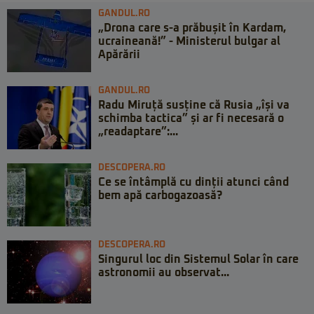
GANDUL.RO
„Drona care s-a prăbușit în Kardam,
ucraineană!” - Ministerul bulgar al
Apărării
GANDUL.RO
Radu Miruță susține că Rusia „își va
schimba tactica” și ar fi necesară o
„readaptare”:...
DESCOPERA.RO
Ce se întâmplă cu dinții atunci când
bem apă carbogazoasă?
DESCOPERA.RO
Singurul loc din Sistemul Solar în care
astronomii au observat...