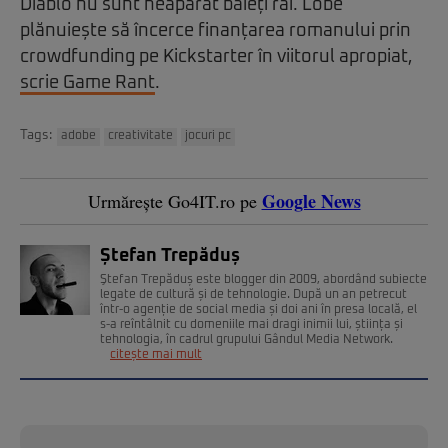
Diablo nu sunt neapărat băieți răi. Lobe
plănuiește să încerce finanțarea romanului prin
crowdfunding pe Kickstarter în viitorul apropiat,
scrie Game Rant
.
Tags:
adobe
creativitate
jocuri pc
Google News
Urmărește Go4IT.ro pe
Ștefan Trepăduș
Ştefan Trepăduș este blogger din 2009, abordând subiecte
legate de cultură și de tehnologie. După un an petrecut
într-o agenție de social media și doi ani în presa locală, el
s-a reîntâlnit cu domeniile mai dragi inimii lui, știința și
tehnologia, în cadrul grupului Gândul Media Network.
citește mai mult