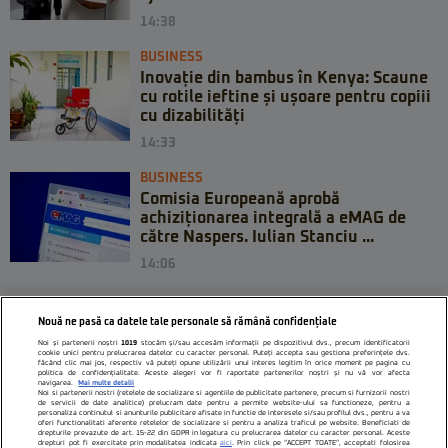
14:38
BUSINESS
Inovație din bambus în Kenya: Scaune
cu rotile ieftine și ușoare pentru copiii
cu dizabilități
14:33
BUSINESS
Comisia Europeană aprobă
achiziționarea integrală a eMAG de
către Naspers. Iulian Stanciu ...
14:06
Nouă ne pasă ca datele tale personale să rămână confidențiale
Noi și partenerii noștri
1019
stocăm și/sau accesăm informații pe dispozitivul dvs., precum identificatorii
cookie unici pentru prelucrarea datelor cu caracter personal. Puteți accepta sau gestiona preferințele dvs.
făcând clic mai jos, respectiv vă puteți opune utilizării unui interes legitim în orice moment pe pagina cu
politica de confidențialitate. Aceste alegeri vor fi raportate partenerilor noștri și nu vă vor afecta
navigarea.
Mai multe detalii
Noi si partenerii nostri (retelele de socializare si agentiile de publicitate partenere, precum si furnizorii nostri
de servicii de date analitice) prelucram date pentru a permite website-ului sa functioneze, pentru a
personaliza continutul si anunturile publicitare afisate in functie de interesele si/sau profilul dvs., pentru a va
oferi functionalitati aferente retelelor de socializare si pentru a analiza traficul pe website. Beneficiati de
drepturile prevazute de art. 15-22 din GDPR in legatura cu prelucrarea datelor cu caracter personal. Aceste
drepturi pot fi exercitate prin modalitatea indicata
aici
. Prin click pe “ACCEPT TOATE”, acceptati folosirea