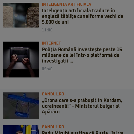
INTELIGENTA ARTIFICIALA
Inteligența artificială traduce în
engleză tăblițe cuneiforme vechi de
5.000 de ani
11:00
INTERNET
Poliția Română investește peste 15
milioane de lei într-o platformă de
investigații ...
09:40
GANDUL.RO
„Drona care s-a prăbușit în Kardam,
ucraineană!” - Ministerul bulgar al
Apărării
GANDUL.RO
Radu Miruță susține că Rusia „își va