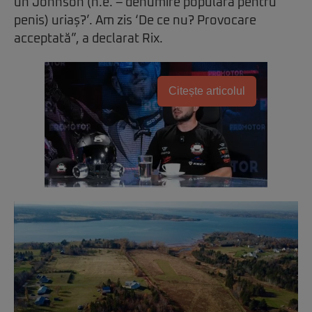
un Johnson (n.e. – denumire populară pentru
penis) uriaș?’. Am zis ‘De ce nu? Provocare
acceptată”, a declarat Rix.
Citește articolul