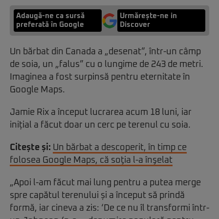
Adaugă-ne ca sursă
Urmărește-ne in
preferată în Google
Discover
Un bărbat din Canada a „desenat”, într-un câmp
de soia, un „falus” cu o lungime de 243 de metri.
Imaginea a fost surpinsă pentru eternitate în
Google Maps.
Jamie Rix a început lucrarea acum 18 luni, iar
inițial a făcut doar un cerc pe terenul cu soia.
Citește și:
Un bărbat a descoperit, în timp ce
folosea Google Maps, că soţia l-a înşelat
„Apoi l-am făcut mai lung pentru a putea merge
spre capătul terenului și a început să prindă
formă, iar cineva a zis: ‘De ce nu îl transformi într-