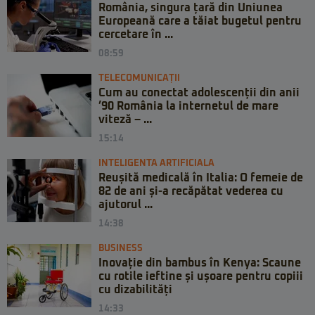
România, singura țară din Uniunea
Europeană care a tăiat bugetul pentru
cercetare în ...
08:59
TELECOMUNICAȚII
Cum au conectat adolescenții din anii
’90 România la internetul de mare
viteză – ...
15:14
INTELIGENTA ARTIFICIALA
Reușită medicală în Italia: O femeie de
82 de ani și-a recăpătat vederea cu
ajutorul ...
14:38
BUSINESS
Inovație din bambus în Kenya: Scaune
cu rotile ieftine și ușoare pentru copiii
cu dizabilități
14:33