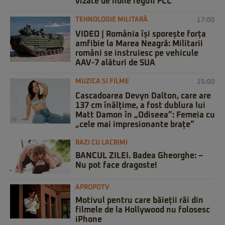
vizate de noile reguli FCC
TEHNOLOGIE MILITARĂ
17:00
VIDEO | România își sporește forța
amfibie la Marea Neagră: Militarii
români se instruiesc pe vehicule
AAV-7 alături de SUA
MUZICA SI FILME
15:00
Cascadoarea Devyn Dalton, care are
137 cm înălțime, a fost dublura lui
Matt Damon în „Odiseea”: Femeia cu
„cele mai impresionante brațe”
RAZI CU LACRIMI
BANCUL ZILEI. Badea Gheorghe: –
Nu pot face dragoste!
APROPOTV
Motivul pentru care băieții răi din
filmele de la Hollywood nu folosesc
iPhone