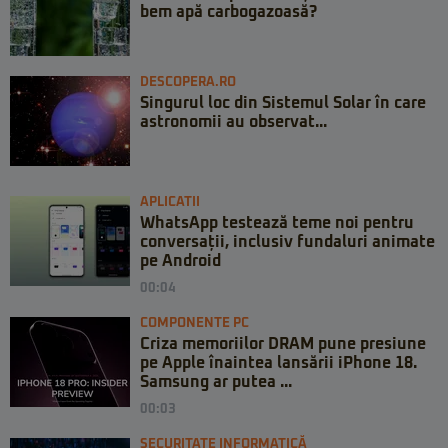
bem apă carbogazoasă?
DESCOPERA.RO
Singurul loc din Sistemul Solar în care
astronomii au observat...
APLICATII
WhatsApp testează teme noi pentru
conversații, inclusiv fundaluri animate
pe Android
00:04
COMPONENTE PC
Criza memoriilor DRAM pune presiune
pe Apple înaintea lansării iPhone 18.
Samsung ar putea ...
00:03
SECURITATE INFORMATICĂ