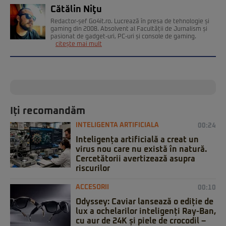
Cătălin Niţu
Redactor-șef Go4it.ro. Lucrează în presa de tehnologie și
gaming din 2008. Absolvent al Facultății de Jurnalism și
pasionat de gadget-uri, PC-uri și console de gaming.
citește mai mult
Iți recomandăm
INTELIGENTA ARTIFICIALA
00:24
Inteligența artificială a creat un
virus nou care nu există în natură.
Cercetătorii avertizează asupra
riscurilor
ACCESORII
00:10
Odyssey: Caviar lansează o ediție de
lux a ochelarilor inteligenți Ray-Ban,
cu aur de 24K și piele de crocodil –