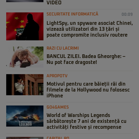
VIDEO
SECURITATE INFORMATICĂ
00:09
LightSpy, un spyware asociat Chinei,
vizează utilizatori din 13 țări și
poate compromite inclusiv routere
RAZI CU LACRIMI
BANCUL ZILEI. Badea Gheorghe: –
Nu pot face dragoste!
APROPOTV
Motivul pentru care băieții răi din
filmele de la Hollywood nu folosesc
iPhone
GO4GAMES
World of Warships Legends
sărbătorește 7 ani de existență cu
activități festive și recompense
CAPITAL.RO