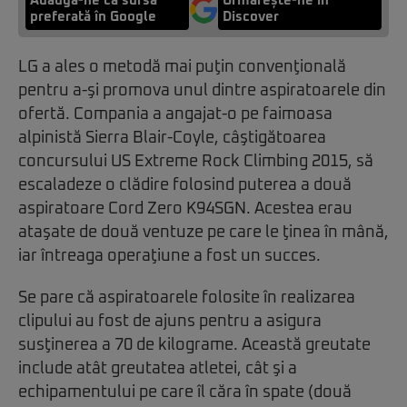
Adaugă-ne ca sursă
Urmărește-ne in
preferată în Google
Discover
LG a ales o metodă mai puţin convenţională
pentru a-şi promova unul dintre aspiratoarele din
ofertă. Compania a angajat-o pe faimoasa
alpinistă Sierra Blair-Coyle, câştigătoarea
concursului US Extreme Rock Climbing 2015, să
escaladeze o clădire folosind puterea a două
aspiratoare Cord Zero K94SGN. Acestea erau
ataşate de două ventuze pe care le ţinea în mână,
iar întreaga operaţiune a fost un succes.
Se pare că aspiratoarele folosite în realizarea
clipului au fost de ajuns pentru a asigura
susţinerea a 70 de kilograme. Această greutate
include atât greutatea atletei, cât şi a
echipamentului pe care îl căra în spate (două