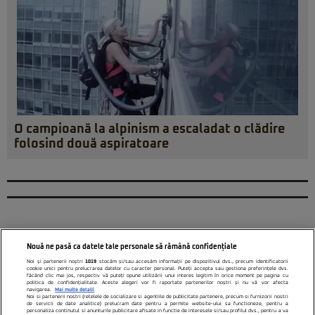
O campioană la alpinism a escaladat o clădire
folosind două aspiratoare
Nouă ne pasă ca datele tale personale să rămână confidențiale
Noi și partenerii noștri
1019
stocăm și/sau accesăm informații pe dispozitivul dvs., precum identificatorii
cookie unici pentru prelucrarea datelor cu caracter personal. Puteți accepta sau gestiona preferințele dvs.
făcând clic mai jos, respectiv vă puteți opune utilizării unui interes legitim în orice moment pe pagina cu
politica de confidențialitate. Aceste alegeri vor fi raportate partenerilor noștri și nu vă vor afecta
navigarea.
Mai multe detalii
Noi si partenerii nostri (retelele de socializare si agentiile de publicitate partenere, precum si furnizorii nostri
de servicii de date analitice) prelucram date pentru a permite website-ului sa functioneze, pentru a
personaliza continutul si anunturile publicitare afisate in functie de interesele si/sau profilul dvs., pentru a va