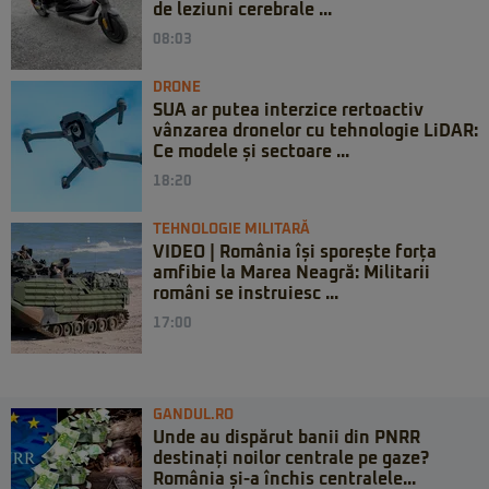
de leziuni cerebrale ...
08:03
DRONE
SUA ar putea interzice rertoactiv
vânzarea dronelor cu tehnologie LiDAR:
Ce modele și sectoare ...
18:20
TEHNOLOGIE MILITARĂ
VIDEO | România își sporește forța
amfibie la Marea Neagră: Militarii
români se instruiesc ...
17:00
GANDUL.RO
Unde au dispărut banii din PNRR
destinați noilor centrale pe gaze?
România și-a închis centralele...