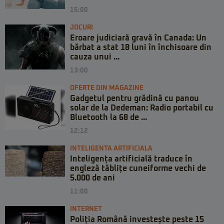
15:00
JOCURI
Eroare judiciară gravă în Canada: Un
bărbat a stat 18 luni în închisoare din
cauza unui ...
13:00
OFERTE DIN MAGAZINE
Gadgetul pentru grădină cu panou
solar de la Dedeman: Radio portabil cu
Bluetooth la 68 de ...
12:12
INTELIGENTA ARTIFICIALA
Inteligența artificială traduce în
engleză tăblițe cuneiforme vechi de
5.000 de ani
11:00
INTERNET
Poliția Română investește peste 15