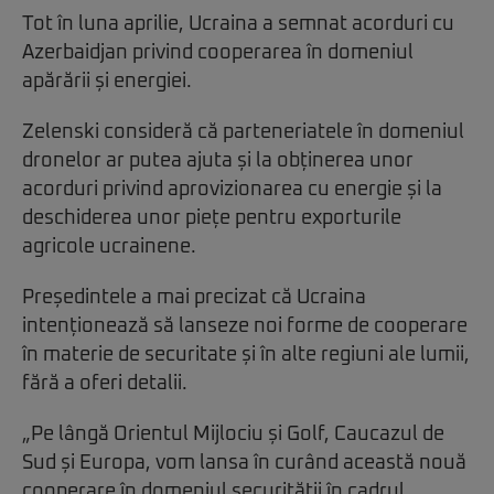
Tot în luna aprilie, Ucraina a semnat acorduri cu
Azerbaidjan privind cooperarea în domeniul
apărării și energiei.
Zelenski consideră că parteneriatele în domeniul
dronelor ar putea ajuta și la obținerea unor
acorduri privind aprovizionarea cu energie și la
deschiderea unor piețe pentru exporturile
agricole ucrainene.
Președintele a mai precizat că Ucraina
intenționează să lanseze noi forme de cooperare
în materie de securitate și în alte regiuni ale lumii,
fără a oferi detalii.
„Pe lângă Orientul Mijlociu și Golf, Caucazul de
Sud și Europa, vom lansa în curând această nouă
cooperare în domeniul securității în cadrul