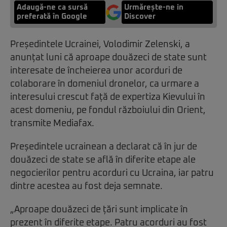
Adaugă-ne ca sursă
Urmărește-ne in
preferată în Google
Discover
Președintele Ucrainei, Volodimir Zelenski, a
anunțat luni că aproape douăzeci de state sunt
interesate de încheierea unor acorduri de
colaborare în domeniul dronelor, ca urmare a
interesului crescut față de expertiza Kievului în
acest domeniu, pe fondul războiului din Orient,
transmite Mediafax.
Președintele ucrainean a declarat că în jur de
douăzeci de state se află în diferite etape ale
negocierilor pentru acorduri cu Ucraina, iar patru
dintre acestea au fost deja semnate.
„Aproape douăzeci de țări sunt implicate în
prezent în diferite etape. Patru acorduri au fost