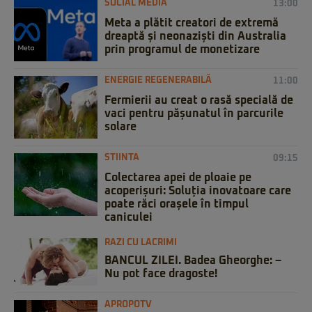
SOCIAL MEDIA
13:00
Meta a plătit creatori de extremă
dreaptă și neonaziști din Australia
prin programul de monetizare
ENERGIE REGENERABILĂ
11:00
Fermierii au creat o rasă specială de
vaci pentru pășunatul în parcurile
solare
STIINTA
09:15
Colectarea apei de ploaie pe
acoperișuri: Soluția inovatoare care
poate răci orașele în timpul
caniculei
RAZI CU LACRIMI
BANCUL ZILEI. Badea Gheorghe: –
Nu pot face dragoste!
APROPOTV