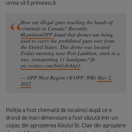
urma să îl primească.
How are illegal guns reaching the hands of
criminals in Canada? Recently,
#LambtonOPP
found that drones are being
used to carry the prohibited guns over from
the United States. This drone was located
Friday morning near Port Lambton, stuck in a
tree, transporting 11 handguns.^jb
pic.twitter.com/SnGybiAkp3
— OPP West Region (@OPP_WR)
May 2,
2022
Poliția a fost chemată de localnici după ce o
dronă de mari dimensiuni a fost văzută într-un
copac din apropierea Râului St. Clair din apropiere