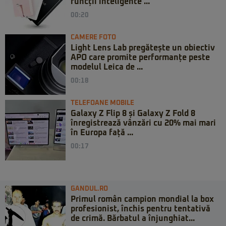
funcții inteligente ...
00:20
CAMERE FOTO
Light Lens Lab pregătește un obiectiv
APO care promite performanțe peste
modelul Leica de ...
00:18
TELEFOANE MOBILE
Galaxy Z Flip 8 și Galaxy Z Fold 8
înregistrează vânzări cu 20% mai mari
în Europa față ...
00:17
GANDUL.RO
Primul român campion mondial la box
profesionist, închis pentru tentativă
de crimă. Bărbatul a înjunghiat...