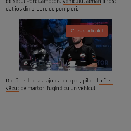
de satul Port Lambton.
Vehiculul aerian
a fost
dat jos din arbore de pompieri.
Citește articolul
După ce drona a ajuns în copac, pilotul
a fost
văzut
de martori fugind cu un vehicul.