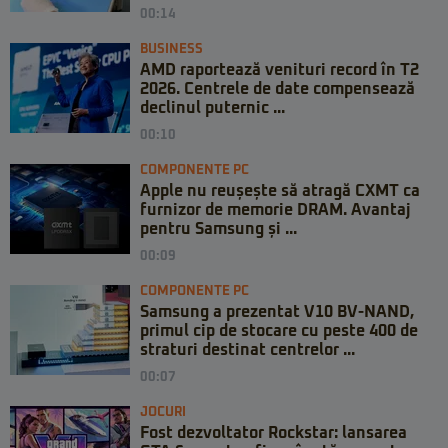
00:14
BUSINESS
AMD raportează venituri record în T2
2026. Centrele de date compensează
declinul puternic ...
00:10
COMPONENTE PC
Apple nu reușește să atragă CXMT ca
furnizor de memorie DRAM. Avantaj
pentru Samsung și ...
00:09
COMPONENTE PC
Samsung a prezentat V10 BV-NAND,
primul cip de stocare cu peste 400 de
straturi destinat centrelor ...
00:07
JOCURI
Fost dezvoltator Rockstar: lansarea