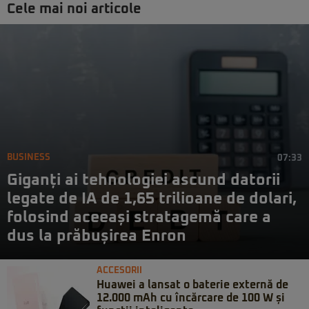
Cele mai noi articole
BUSINESS
07:33
Giganți ai tehnologiei ascund datorii
legate de IA de 1,65 trilioane de dolari,
folosind aceeași stratagemă care a
dus la prăbușirea Enron
ACCESORII
Huawei a lansat o baterie externă de
12.000 mAh cu încărcare de 100 W și