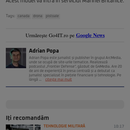
Acest model va intra în serviciul Marinei Britanice.
Tags:
canada
drona
pistoale
Google News
Urmărește Go4IT.ro pe
Adrian Popa
Adrian Popa este jurnalist și publisher în grupul ArcMedia,
unde se ocupă de site-urile tematice. Realizează
podcastul „Frontier Defense”, găzduit de G4Media. Are 20
de ani de experiență în presa centrală și a debutat ca
jurnalist specializat în piețele financiare și tehnologie. Pe
lângă ...
citește mai mult
Iți recomandăm
TEHNOLOGIE MILITARĂ
10:17