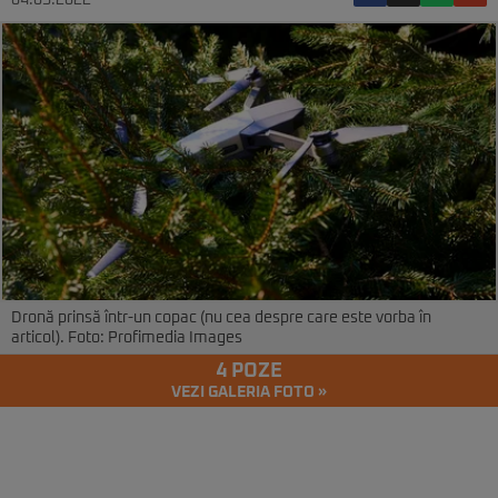
04.05.2022
Dronă prinsă într-un copac (nu cea despre care este vorba în
articol). Foto: Profimedia Images
4 POZE
VEZI GALERIA FOTO »