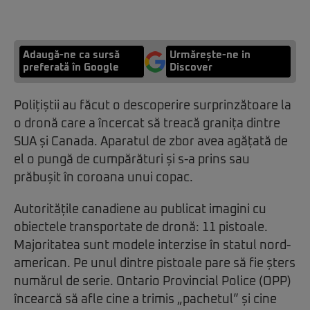
Adaugă-ne ca sursă
Urmărește-ne in
preferată în Google
Discover
Polițiștii au făcut o descoperire surprinzătoare la
o dronă care a încercat să treacă granița dintre
SUA și Canada. Aparatul de zbor avea agățată de
el o pungă de cumpărături și s-a prins sau
prăbușit în coroana unui copac.
Autoritățile canadiene au publicat imagini cu
obiectele transportate de dronă: 11 pistoale.
Majoritatea sunt modele interzise în statul nord-
american. Pe unul dintre pistoale pare să fie șters
numărul de serie. Ontario Provincial Police (OPP)
încearcă să afle cine a trimis „pachetul” și cine