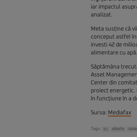
iar impactul asupr
analizat.
Meta susține că vii
conceput astfel în
investi 42 de milio
alimentare cu apă
Săptămâna trecută
Asset Management 
Center din comitat
proiect energetic.
în funcțiune în a 
Sursa:
Mediafax
Tags:
a.i.
alberta
cana