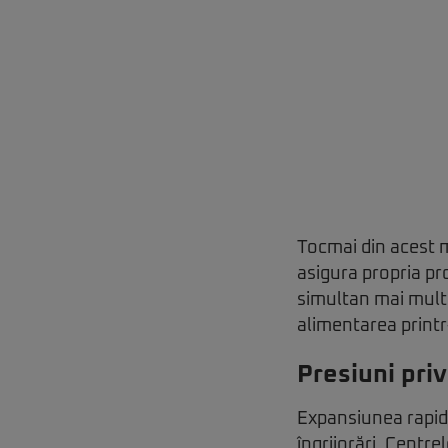
Tocmai din acest mo
asigura propria pr
simultan mai mult
alimentarea printr
Presiuni pri
Expansiunea rapidă 
îngrijorări. Centre