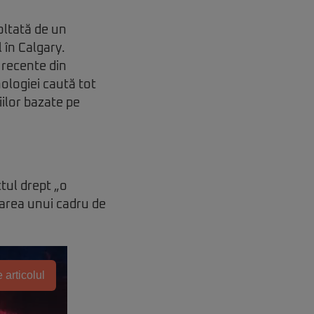
oltată de un
 în Calgary.
 recente din
ologiei caută tot
iilor bazate pe
ctul drept „o
earea unui cadru de
 articolul