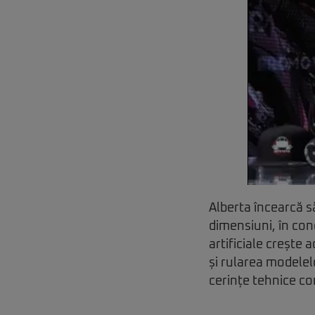
Alberta încearcă s
dimensiuni, în cond
artificiale crește
și rularea modelel
cerințe tehnice c