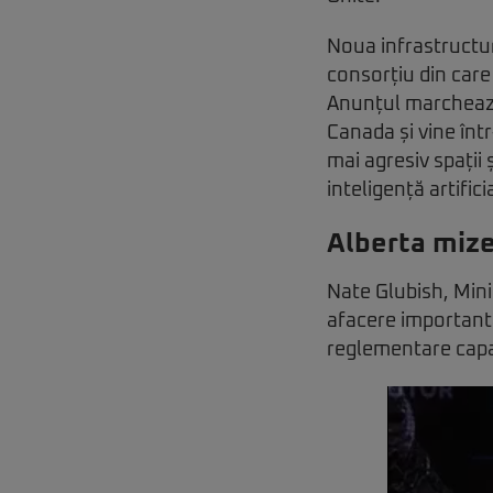
Noua infrastructur
consorțiu din care
Anunțul marchează 
Canada și vine înt
mai agresiv spații
inteligență artifici
Alberta mize
Nate Glubish, Minis
afacere importantă
reglementare capab