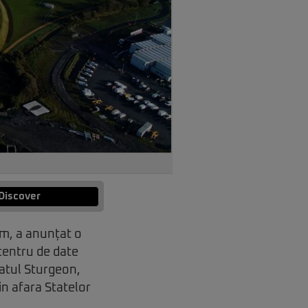
Discover
am, a anunțat o
 centru de date
itatul Sturgeon,
in afara Statelor