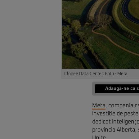
Clonee Data Center. Foto - Meta
Adaugă-ne ca s
Meta
, compania c
investiție de pest
dedicat inteligențe
provincia Alberta,
Unite.