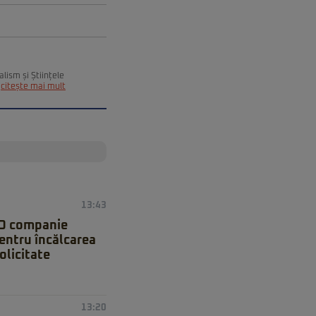
alism și Științele
citește mai mult
13:43
 O companie
entru încălcarea
olicitate
13:20