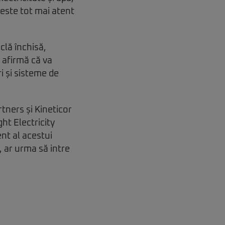
 este tot mai atent
clă închisă,
 afirmă că va
ri și sisteme de
ners și Kineticor
t Electricity
nt al acestui
 ar urma să intre