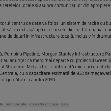
a rețelelor locale și asupra comunităților din apropiere
torul centru de date va folosi un sistem de răcire cu bu
cât să nu extragă apă din sursele din jur. Compania mai
ane de dolari în infrastructura locală, inclusiv în drumu
.
, Pembina Pipeline, Morgan Stanley Infrastructure Part
au anunțat că merg mai departe cu proiectul Greenligh
ul Sturgeon. Meta a fost confirmată miercuri drept clie
 Centrala, cu o capacitate estimată de 932 de megawați,
doua jumătate a anului 2030.
da
centru de date
inteligenta artificiala
meta