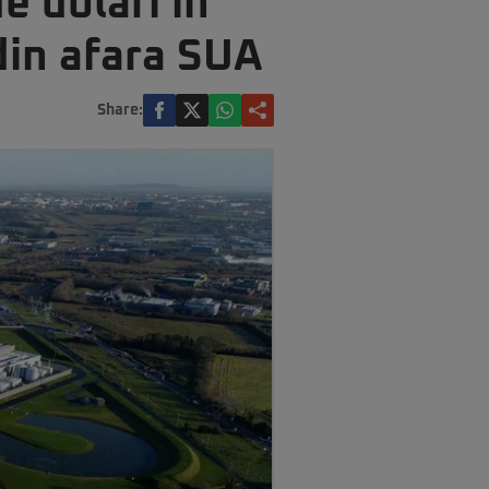
e dolari în
din afara SUA
Share: