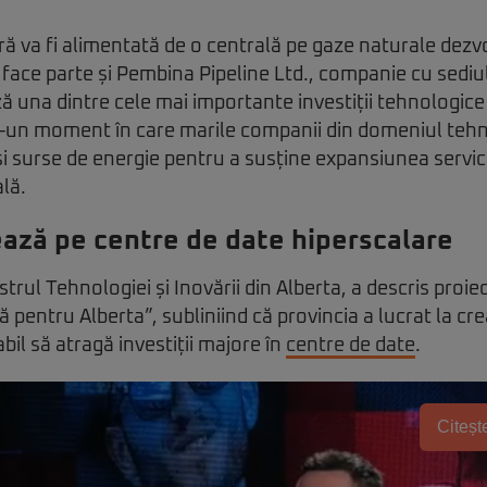
ă va fi alimentată de o centrală pe gaze naturale dezv
 face parte și Pembina Pipeline Ltd., companie cu sediul
una dintre cele mai importante investiții tehnologice
r-un moment în care marile companii din domeniul tehn
 și surse de energie pentru a susține expansiunea servic
ală.
ază pe centre de date hiperscalare
trul Tehnologiei și Inovării din Alberta, a descris proie
 pentru Alberta”, subliniind că provincia a lucrat la cr
il să atragă investiții majore în
centre de date
.
Citește