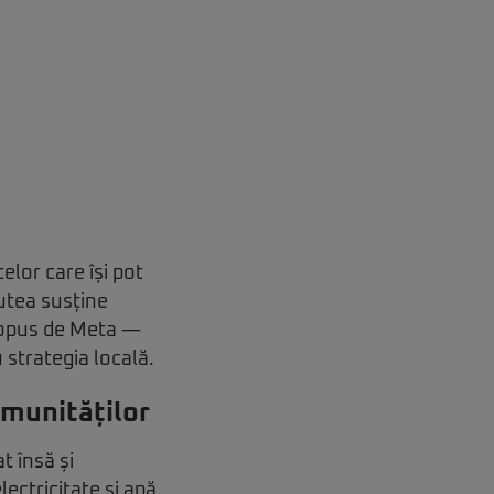
elor care își pot
putea susține
ropus de Meta —
 strategia locală.
omunităților
t însă și
ectricitate și apă,