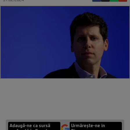
17.02.2024
Adaugă-ne ca sursă
Urmărește-ne in