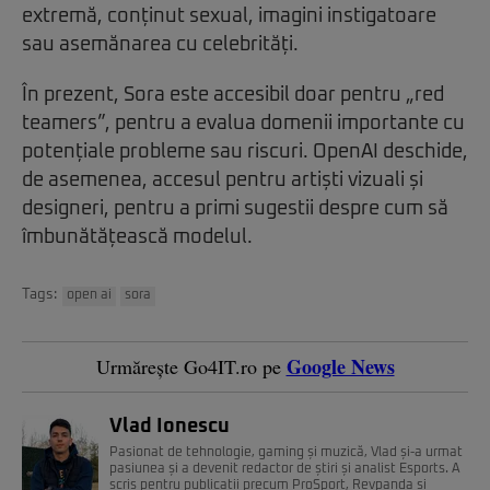
extremă, conținut sexual, imagini instigatoare
sau asemănarea cu celebrități.
În prezent, Sora este accesibil doar pentru „red
teamers”, pentru a evalua domenii importante cu
potențiale probleme sau riscuri. OpenAI deschide,
de asemenea, accesul pentru artiști vizuali și
designeri, pentru a primi sugestii despre cum să
îmbunătățească modelul.
Tags:
open ai
sora
Google News
Urmărește Go4IT.ro pe
Vlad Ionescu
Pasionat de tehnologie, gaming și muzică, Vlad și-a urmat
pasiunea și a devenit redactor de știri și analist Esports. A
scris pentru publicații precum ProSport, Revpanda și