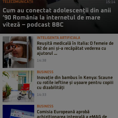
TELECOMUNICAȚII
15:14
Cum au conectat adolescenții din anii
’90 România la internetul de mare
viteză – podcast BBC
INTELIGENTA ARTIFICIALA
Reușită medicală în Italia: O femeie de
82 de ani și-a recăpătat vederea cu
ajutorul ...
14:38
BUSINESS
Inovație din bambus în Kenya: Scaune
cu rotile ieftine și ușoare pentru copiii
cu dizabilități
14:33
BUSINESS
Comisia Europeană aprobă
achiziționarea integrală a eMAG de