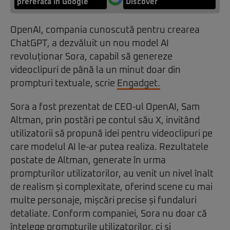
preferată în Google
Discover
OpenAI, compania cunoscută pentru crearea
ChatGPT, a dezvăluit un nou model AI
revoluționar Sora, capabil să genereze
videoclipuri de până la un minut doar din
prompturi textuale, scrie
Engadget.
Sora a fost prezentat de CEO-ul OpenAI, Sam
Altman, prin postări pe contul său X, invitând
utilizatorii să propună idei pentru videoclipuri pe
care modelul AI le-ar putea realiza. Rezultatele
postate de Altman, generate în urma
prompturilor utilizatorilor, au venit un nivel înalt
de realism și complexitate, oferind scene cu mai
multe personaje, mișcări precise și fundaluri
detaliate. Conform companiei, Sora nu doar că
înțelege prompturile utilizatorilor, ci și