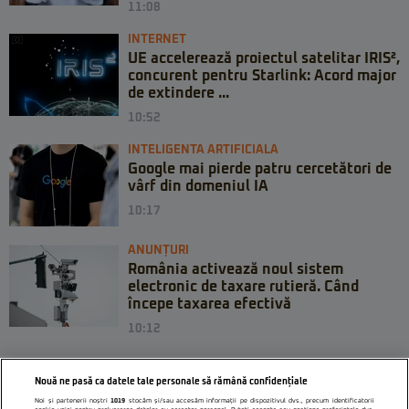
11:08
INTERNET
UE accelerează proiectul satelitar IRIS²,
concurent pentru Starlink: Acord major
de extindere ...
10:52
INTELIGENTA ARTIFICIALA
Google mai pierde patru cercetători de
vârf din domeniul IA
10:17
ANUNȚURI
România activează noul sistem
electronic de taxare rutieră. Când
începe taxarea efectivă
10:12
Nouă ne pasă ca datele tale personale să rămână confidențiale
Noi și partenerii noștri
1019
stocăm și/sau accesăm informații pe dispozitivul dvs., precum identificatorii