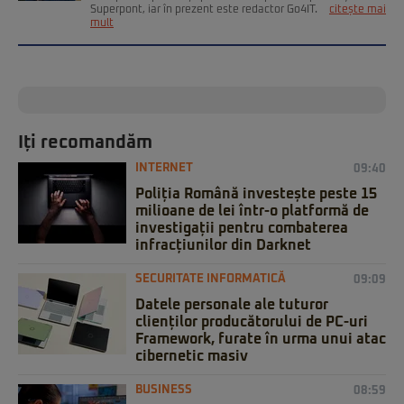
Superpont, iar în prezent este redactor Go4IT.
citește mai
mult
Iți recomandăm
INTERNET
09:40
Poliția Română investește peste 15
milioane de lei într-o platformă de
investigații pentru combaterea
infracțiunilor din Darknet
SECURITATE INFORMATICĂ
09:09
Datele personale ale tuturor
clienților producătorului de PC-uri
Framework, furate în urma unui atac
cibernetic masiv
BUSINESS
08:59