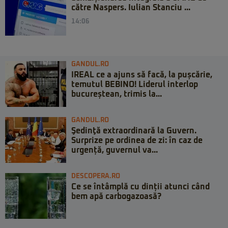
către Naspers. Iulian Stanciu ...
14:06
GANDUL.RO
IREAL ce a ajuns să facă, la pușcărie,
temutul BEBINO! Liderul interlop
bucureștean, trimis la...
GANDUL.RO
Şedinţă extraordinară la Guvern.
Surprize pe ordinea de zi: în caz de
urgență, guvernul va...
DESCOPERA.RO
Ce se întâmplă cu dinții atunci când
bem apă carbogazoasă?