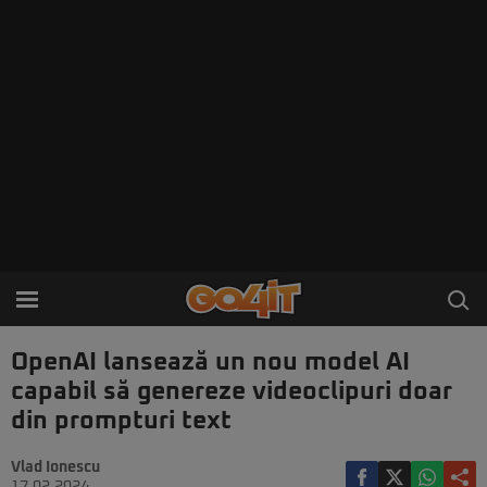
OpenAI lansează un nou model AI
capabil să genereze videoclipuri doar
din prompturi text
Vlad Ionescu