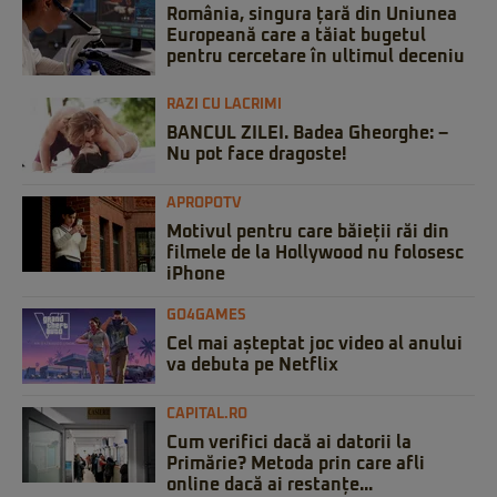
România, singura țară din Uniunea
Europeană care a tăiat bugetul
pentru cercetare în ultimul deceniu
RAZI CU LACRIMI
BANCUL ZILEI. Badea Gheorghe: –
Nu pot face dragoste!
APROPOTV
Motivul pentru care băieții răi din
filmele de la Hollywood nu folosesc
iPhone
GO4GAMES
Cel mai așteptat joc video al anului
va debuta pe Netflix
CAPITAL.RO
Cum verifici dacă ai datorii la
Primărie? Metoda prin care afli
online dacă ai restanțe...