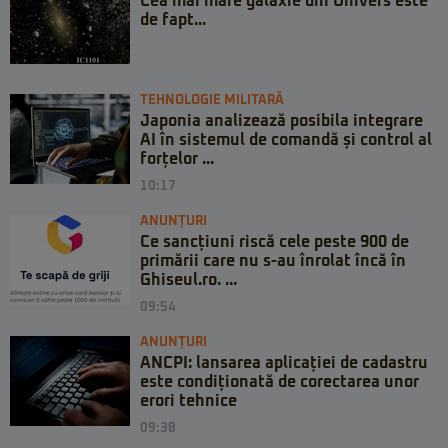
Cea mai mare galaxie din Univers este
de fapt...
TEHNOLOGIE MILITARĂ
Japonia analizează posibila integrare
AI în sistemul de comandă și control al
forțelor ...
10:17
ANUNȚURI
Ce sancțiuni riscă cele peste 900 de
primării care nu s-au înrolat încă în
Ghiseul.ro. ...
09:54
ANUNȚURI
ANCPI: lansarea aplicației de cadastru
este condiționată de corectarea unor
erori tehnice
09:38