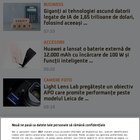
BUSINESS
Giganți ai tehnologiei ascund datorii
legate de IA de 1,65 trilioane de dolari,
folosind aceeași ...
07:33
ACCESORII
Huawei a lansat o baterie externă de
12.000 mAh cu încărcare de 100 W și
funcții inteligente ...
00:20
CAMERE FOTO
Light Lens Lab pregătește un obiectiv
APO care promite performanțe peste
modelul Leica de ...
00:18
Nouă ne pasă ca datele tale personale să rămână confidențiale
Noi și partenerii noștri
1017
stocăm și/sau accesăm informații pe dispozitivul dvs., precum identificatorii
cookie unici pentru prelucrarea datelor cu caracter personal. Puteți accepta sau gestiona preferințele dvs.
făcând clic mai jos, respectiv vă puteți opune utilizării unui interes legitim în orice moment pe pagina cu