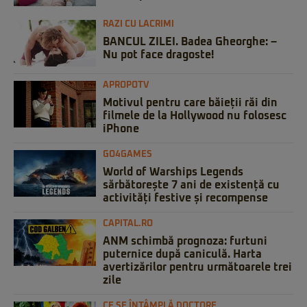
RAZI CU LACRIMI
BANCUL ZILEI. Badea Gheorghe: –
Nu pot face dragoste!
APROPOTV
Motivul pentru care băieții răi din
filmele de la Hollywood nu folosesc
iPhone
GO4GAMES
World of Warships Legends
sărbătorește 7 ani de existență cu
activități festive și recompense
CAPITAL.RO
ANM schimbă prognoza: furtuni
puternice după caniculă. Harta
avertizărilor pentru următoarele trei
zile
CE SE ÎNTÂMPLĂ DOCTORE