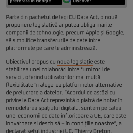
preferată în Google
Discover
Parte din pachetul de legi EU Data Act, o nouă
propunere legislativă ar putea obliga marile
companii de tehnologie, precum Apple și Google,
să simplifice transferurile de date între
platformele pe care le administrează.
Obiectivul propus cu
noua legislație
este
stabilirea unei colaborări între furnizorii de
servicii, oferind utilizatorilor mai multă
flexibilitate în alegerea platformelor alternative
de prelucrare a datelor: ”Acordul de astăzi cu
privire la Data Act reprezintă o piatră de hotar în
remodelarea spațiului digital… suntem pe calea
unei economii de date înfloritoare a UE, care este
inovatoare și deschisă – în condițiile noastre”, a
declarat șeful industriei UE, Thierry Breton.