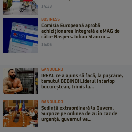
14:33
BUSINESS
Comisia Europeană aprobă
achiziționarea integrală a eMAG de
către Naspers. Iulian Stanciu ...
14:06
GANDUL.RO
IREAL ce a ajuns să facă, la pușcărie,
temutul BEBINO! Liderul interlop
bucureștean, trimis la...
GANDUL.RO
Şedinţă extraordinară la Guvern.
Surprize pe ordinea de zi: în caz de
urgență, guvernul va...