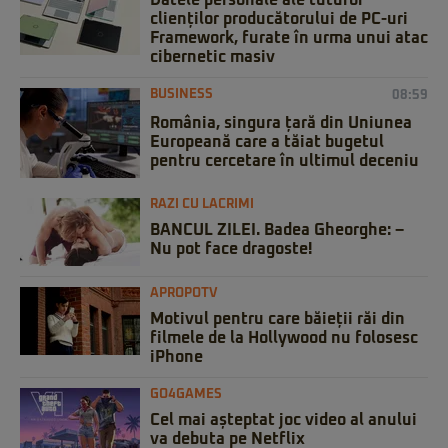
Datele personale ale tuturor
clienților producătorului de PC-uri
Framework, furate în urma unui atac
cibernetic masiv
BUSINESS
08:59
România, singura țară din Uniunea
Europeană care a tăiat bugetul
pentru cercetare în ultimul deceniu
RAZI CU LACRIMI
BANCUL ZILEI. Badea Gheorghe: –
Nu pot face dragoste!
APROPOTV
Motivul pentru care băieții răi din
filmele de la Hollywood nu folosesc
iPhone
GO4GAMES
Cel mai așteptat joc video al anului
va debuta pe Netflix