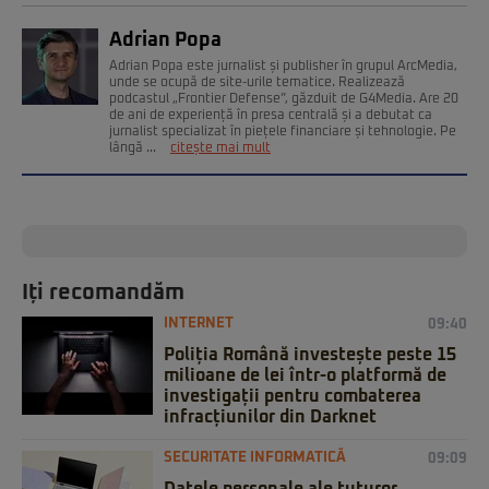
Adrian Popa
Adrian Popa este jurnalist și publisher în grupul ArcMedia,
unde se ocupă de site-urile tematice. Realizează
podcastul „Frontier Defense”, găzduit de G4Media. Are 20
de ani de experiență în presa centrală și a debutat ca
jurnalist specializat în piețele financiare și tehnologie. Pe
lângă ...
citește mai mult
Iți recomandăm
INTERNET
09:40
Poliția Română investește peste 15
milioane de lei într-o platformă de
investigații pentru combaterea
infracțiunilor din Darknet
SECURITATE INFORMATICĂ
09:09