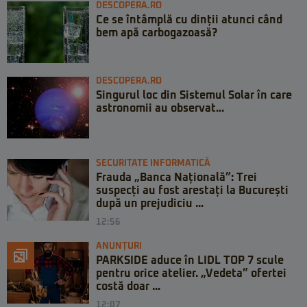
DESCOPERA.RO
Ce se întâmplă cu dinții atunci când
bem apă carbogazoasă?
DESCOPERA.RO
Singurul loc din Sistemul Solar în care
astronomii au observat...
SECURITATE INFORMATICĂ
Frauda „Banca Națională”: Trei
suspecți au fost arestați la București
după un prejudiciu ...
12:56
ANUNȚURI
PARKSIDE aduce în LIDL TOP 7 scule
pentru orice atelier. „Vedeta” ofertei
costă doar ...
12:07