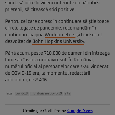
sport; să intre în videoconferințe cu părinții și
prietenii; să citească știri pozitive.
Pentru cei care doresc în continuare să știe toate
cifrele legate de pandemie, recomandăm în
continuare pagina
Worldometers
și tracker-ul
dezvoltat de
John Hopkins University
.
Până acum, peste 718.000 de oameni din întreaga
lume au învins coronavirusul. În România,
numărul oficial al persoanelor care s-au vindecat
de COVID-19 era, la momentul redactării
articolului, de 2.406.
Tags:
covid-19
monitorizare covid-19
site
Google News
Urmărește Go4IT.ro pe