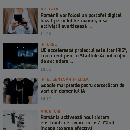
APLICATII
Românii vor folosi un portofel digital
bazat pe codul Germaniei, însă
activiștii avertizează ...
11:08
INTERNET
UE accelerează proiectul satelitar IRIS²,
concurent pentru Starlink: Acord major
de extindere ...
10:52
INTELIGENTA ARTIFICIALA
Google mai pierde patru cercetători de
vârf din domeniul IA
10:17
ANUNȚURI
România activează noul sistem
electronic de taxare rutieră. Când
începe taxarea efectivă