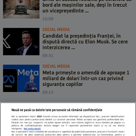
bord ale mașinilor sale, deși în trecut
un vicepreședinte ...
10:08
SOCIAL MEDIA
Candidat la președinția Franței, în
dispută directă cu Elon Musk. Se cere
interzicerea ...
09:31
SOCIAL MEDIA
Meta primește o amendă de aproape 1
miliard de dolari într-un caz privind
siguranța copiilor
09:13
Nouă ne pasă ca datele tale personale să rămână confidențiale
Noi și partenerii noștri
1019
stocăm și/sau accesăm informații pe dispozitivul dvs., precum identificatorii
cookie unici pentru prelucrarea datelor cu caracter personal. Puteți accepta sau gestiona preferințele dvs.
făcând clic mai jos, respectiv vă puteți opune utilizării unui interes legitim în orice moment pe pagina cu
politica de confidențialitate. Aceste alegeri vor fi raportate partenerilor noștri și nu vă vor afecta
navigarea.
Mai multe detalii
Noi si partenerii nostri (retelele de socializare si agentiile de publicitate partenere, precum si furnizorii nostri
de servicii de date analitice) prelucram date pentru a permite website-ului sa functioneze, pentru a