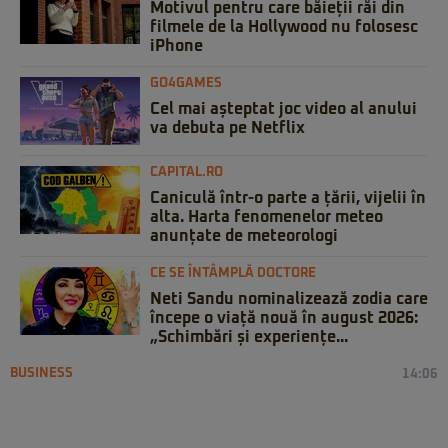
Motivul pentru care băieții răi din
filmele de la Hollywood nu folosesc
iPhone
GO4GAMES
Cel mai așteptat joc video al anului
va debuta pe Netflix
CAPITAL.RO
Caniculă într-o parte a țării, vijelii în
alta. Harta fenomenelor meteo
anunțate de meteorologi
CE SE ÎNTÂMPLĂ DOCTORE
Neti Sandu nominalizează zodia care
începe o viață nouă în august 2026:
„Schimbări și experiențe...
BUSINESS
14:06
Comisia Europeană aprobă
achiziționarea integrală a eMAG de