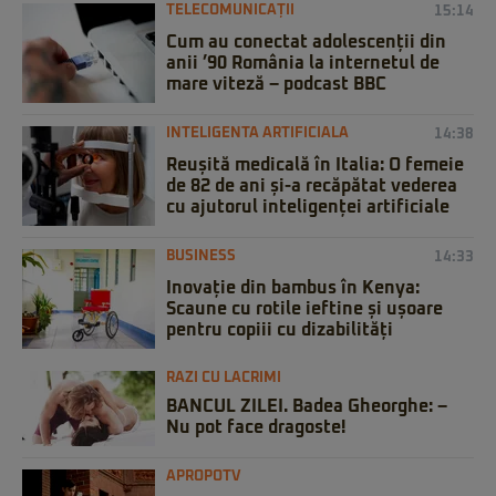
TELECOMUNICAȚII
15:14
Cum au conectat adolescenții din
anii ’90 România la internetul de
mare viteză – podcast BBC
INTELIGENTA ARTIFICIALA
14:38
Reușită medicală în Italia: O femeie
de 82 de ani și-a recăpătat vederea
cu ajutorul inteligenței artificiale
BUSINESS
14:33
Inovație din bambus în Kenya:
Scaune cu rotile ieftine și ușoare
pentru copiii cu dizabilități
RAZI CU LACRIMI
BANCUL ZILEI. Badea Gheorghe: –
Nu pot face dragoste!
APROPOTV