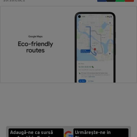
10.10.2021
Adaugă-ne ca sursă
Urmărește-ne in