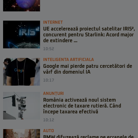
INTERNET
UE accelerează proiectul satelitar IRIS²,
concurent pentru Starlink: Acord major
de extindere ...
10:52
INTELIGENTA ARTIFICIALA
Google mai pierde patru cercetători de
vârf din domeniul IA
10:17
ANUNȚURI
România activează noul sistem
electronic de taxare rutieră. Când
începe taxarea efectivă
10:12
AUTO
BMW difuzează reclame pe ecranele de