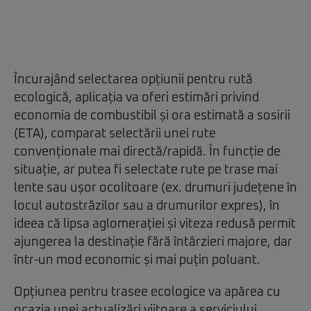
Încurajând selectarea opțiunii pentru rută
ecologică, aplicația va oferi estimări privind
economia de combustibil și ora estimată a sosirii
(ETA), comparat selectării unei rute
convenționale mai directă/rapidă. În funcție de
situație, ar putea fi selectate rute pe trase mai
lente sau ușor ocolitoare (ex. drumuri județene în
locul autostrăzilor sau a drumurilor expres), în
ideea că lipsa aglomerației și viteza redusă permit
ajungerea la destinație fără întârzieri majore, dar
într-un mod economic și mai puțin poluant.
Opțiunea pentru trasee ecologice va apărea cu
ocazia unei
actualizări viitoare
a serviciului