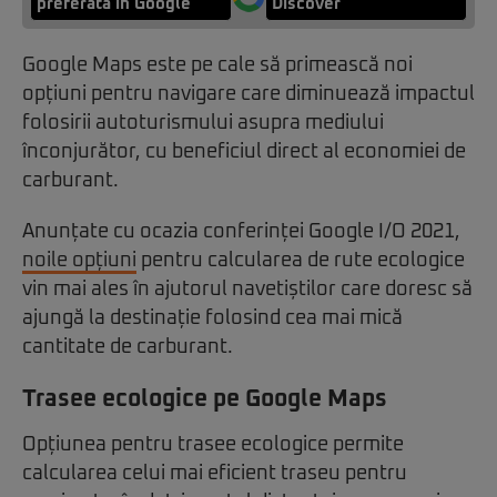
preferată în Google
Discover
Google Maps este pe cale să primească noi
opțiuni pentru navigare care diminuează impactul
folosirii autoturismului asupra mediului
înconjurător, cu beneficiul direct al economiei de
carburant.
Anunțate cu ocazia conferinței Google I/O 2021,
noile opțiuni
pentru calcularea de rute ecologice
vin mai ales în ajutorul navetiștilor care doresc să
ajungă la destinație folosind cea mai mică
cantitate de carburant.
Trasee ecologice pe Google Maps
Opțiunea pentru trasee ecologice permite
calcularea celui mai eficient traseu pentru