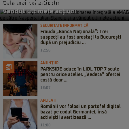
Cele mai noi articole
către Naspers. Iulian Stanciu și-a
vândut ultimele acțiuni
SECURITATE INFORMATICĂ
Frauda „Banca Națională”: Trei
suspecți au fost arestați la București
după un prejudiciu ...
12:56
ANUNȚURI
PARKSIDE aduce în LIDL TOP 7 scule
pentru orice atelier. „Vedeta” ofertei
costă doar ...
12:07
APLICATII
Românii vor folosi un portofel digital
bazat pe codul Germaniei, însă
activiștii avertizează ...
11:08