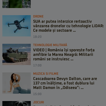
DRONE
SUA ar putea interzice rertoactiv
vânzarea dronelor cu tehnologie LiDAR:
Ce modele și sectoare ...
18:20
TEHNOLOGIE MILITARĂ
VIDEO | România își sporește forța
amfibie la Marea Neagră: Militarii
români se instruiesc ...
17:00
MUZICA SI FILME
Cascadoarea Devyn Dalton, care are
137 cm înălțime, a fost dublura lui
Matt Damon în „Odiseea”: ...
15:00
JOCURI