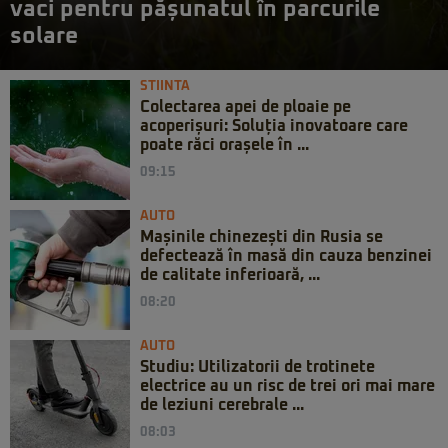
vaci pentru pășunatul în parcurile
solare
STIINTA
Colectarea apei de ploaie pe
acoperișuri: Soluția inovatoare care
poate răci orașele în ...
09:15
AUTO
Mașinile chinezești din Rusia se
defectează în masă din cauza benzinei
de calitate inferioară, ...
08:20
AUTO
Studiu: Utilizatorii de trotinete
electrice au un risc de trei ori mai mare
de leziuni cerebrale ...
08:03