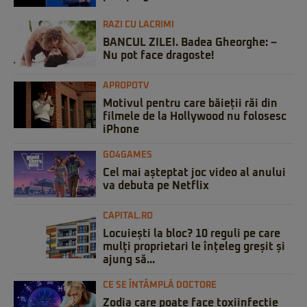
RAZI CU LACRIMI
BANCUL ZILEI. Badea Gheorghe: –
Nu pot face dragoste!
APROPOTV
Motivul pentru care băieții răi din
filmele de la Hollywood nu folosesc
iPhone
GO4GAMES
Cel mai așteptat joc video al anului
va debuta pe Netflix
CAPITAL.RO
Locuiești la bloc? 10 reguli pe care
mulți proprietari le înțeleg greșit și
ajung să...
CE SE ÎNTÂMPLĂ DOCTORE
Zodia care poate face toxiinfecție