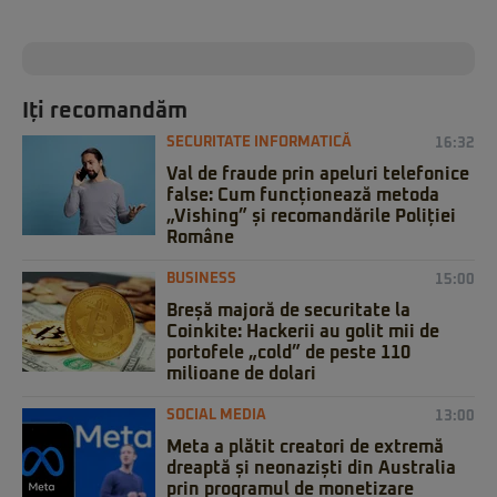
Iți recomandăm
SECURITATE INFORMATICĂ
16:32
Val de fraude prin apeluri telefonice
false: Cum funcționează metoda
„Vishing” și recomandările Poliției
Române
BUSINESS
15:00
Breșă majoră de securitate la
Coinkite: Hackerii au golit mii de
portofele „cold” de peste 110
milioane de dolari
SOCIAL MEDIA
13:00
Meta a plătit creatori de extremă
dreaptă și neonaziști din Australia
prin programul de monetizare