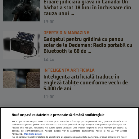
Eroare judiciară gravă în Canada: Un
bărbat a stat 18 luni în închisoare din
cauza unui ...
13:00
OFERTE DIN MAGAZINE
Gadgetul pentru grădină cu panou
solar de la Dedeman: Radio portabil cu
Bluetooth la 68 de ...
12:12
INTELIGENTA ARTIFICIALA
Inteligența artificială traduce în
engleză tăblițe cuneiforme vechi de
5.000 de ani
11:00
Nouă ne pasă ca datele tale personale să rămână confidențiale
Noi și partenerii noștri
1019
stocăm și/sau accesăm informații pe dispozitivul dvs., precum identificatorii
cookie unici pentru prelucrarea datelor cu caracter personal. Puteți accepta sau gestiona preferințele dvs.
făcând clic mai jos, respectiv vă puteți opune utilizării unui interes legitim în orice moment pe pagina cu
politica de confidențialitate. Aceste alegeri vor fi raportate partenerilor noștri și nu vă vor afecta
navigarea.
Mai multe detalii
Noi si partenerii nostri (retelele de socializare si agentiile de publicitate partenere, precum si furnizorii nostri