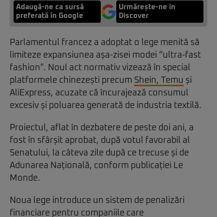
Adaugă-ne ca sursă
Urmărește-ne in
preferată în Google
Discover
Parlamentul francez a adoptat o lege menită să
limiteze expansiunea așa-zisei modei “ultra-fast
fashion”. Noul act normativ vizează în special
platformele chinezești precum
Shein, Temu
și
AliExpress, acuzate că încurajează consumul
excesiv și poluarea generată de industria textilă.
Proiectul, aflat în dezbatere de peste doi ani, a
fost în sfârșit aprobat, după votul favorabil al
Senatului, la câteva zile după ce trecuse și de
Adunarea Națională, conform publicației Le
Monde.
Noua lege introduce un sistem de penalizări
financiare pentru companiile care