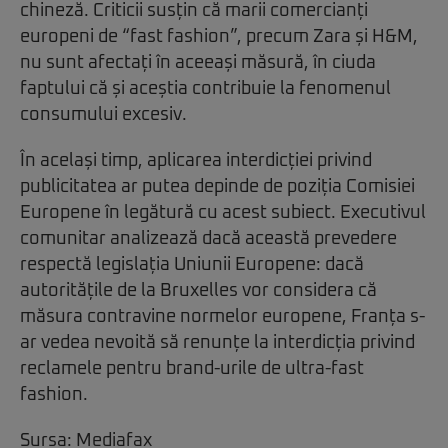
chineză. Criticii susțin că marii comercianți
europeni de “fast fashion”, precum Zara și H&M,
nu sunt afectați în aceeași măsură, în ciuda
faptului că și aceștia contribuie la fenomenul
consumului excesiv.
În același timp, aplicarea interdicției privind
publicitatea ar putea depinde de poziția Comisiei
Europene în legătură cu acest subiect. Executivul
comunitar analizează dacă această prevedere
respectă legislația Uniunii Europene: dacă
autoritățile de la Bruxelles vor considera că
măsura contravine normelor europene, Franța s-
ar vedea nevoită să renunțe la interdicția privind
reclamele pentru brand-urile de ultra-fast
fashion.
Sursa:
Mediafax