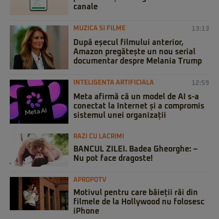
canale
MUZICA SI FILME
13:13
După eșecul filmului anterior,
Amazon pregătește un nou serial
documentar despre Melania Trump
INTELIGENTA ARTIFICIALA
12:59
Meta afirmă că un model de AI s-a
conectat la Internet și a compromis
sistemul unei organizații
RAZI CU LACRIMI
BANCUL ZILEI. Badea Gheorghe: –
Nu pot face dragoste!
APROPOTV
Motivul pentru care băieții răi din
filmele de la Hollywood nu folosesc
iPhone