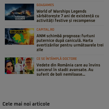
GO4GAMES
World of Warships Legends
sărbătorește 7 ani de existență cu
activități festive și recompense
CAPITAL.RO
ANM schimbă prognoza: furtuni
puternice după caniculă. Harta
avertizărilor pentru următoarele trei
zile
CE SE ÎNTÂMPLĂ DOCTORE
Vedete din România care au învins
cancerul în stadii avansate. Au
suferit de boli nemiloase...
Cele mai noi articole