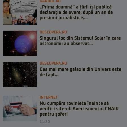
GANDUL.RO
„Prima doamnă” a țării își publică
declarația de avere, după un an de
presiuni jurnalistice....
DESCOPERA.RO
Singurul loc din Sistemul Solar în care
astronomii au observat...
DESCOPERA.RO
Cea mai mare galaxie din Univers este
de fapt...
INTERNET
Nu cumpăra rovinieta înainte să
verifici site-ul! Avertismentul CNAIR
pentru șoferi
11:20