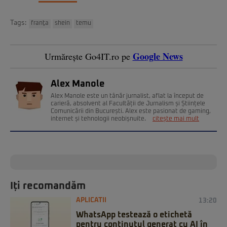
Tags:
franţa
shein
temu
Google News
Urmărește Go4IT.ro pe
Alex Manole
Alex Manole este un tânăr jurnalist, aflat la început de
carieră, absolvent al Facultății de Jurnalism și Științele
Comunicării din București. Alex este pasionat de gaming,
internet și tehnologii neobișnuite.
citește mai mult
Iți recomandăm
APLICATII
13:20
WhatsApp testează o etichetă
pentru conținutul generat cu AI în