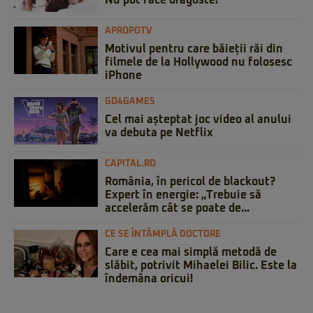
Nu pot face dragoste!
APROPOTV
Motivul pentru care băieții răi din
filmele de la Hollywood nu folosesc
iPhone
GO4GAMES
Cel mai așteptat joc video al anului
va debuta pe Netflix
CAPITAL.RO
România, în pericol de blackout?
Expert în energie: „Trebuie să
accelerăm cât se poate de...
CE SE ÎNTÂMPLĂ DOCTORE
Care e cea mai simplă metodă de
slăbit, potrivit Mihaelei Bilic. Este la
îndemâna oricui!