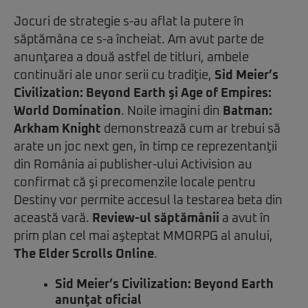
Jocuri de strategie s-au aflat la putere în
săptămâna ce s-a încheiat. Am avut parte de
anunţarea a două astfel de titluri, ambele
continuări ale unor serii cu tradiţie,
Sid Meier’s
Civilization: Beyond Earth şi Age of Empires:
World Domination
. Noile imagini din
Batman:
Arkham Knight
demonstrează cum ar trebui să
arate un joc next gen, în timp ce reprezentanţii
din România ai publisher-ului Activision au
confirmat că şi precomenzile locale pentru
Destiny vor permite accesul la testarea beta din
această vară.
Review-ul săptămânii
a avut în
prim plan cel mai aşteptat MMORPG al anului,
The Elder Scrolls Online
.
Sid Meier’s Civilization: Beyond Earth
anunţat oficial