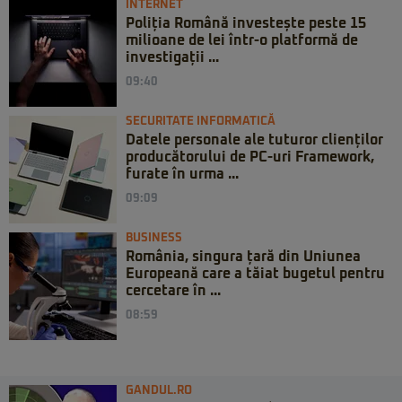
INTERNET
Poliția Română investește peste 15
milioane de lei într-o platformă de
investigații ...
09:40
SECURITATE INFORMATICĂ
Datele personale ale tuturor clienților
producătorului de PC-uri Framework,
furate în urma ...
09:09
BUSINESS
România, singura țară din Uniunea
Europeană care a tăiat bugetul pentru
cercetare în ...
08:59
GANDUL.RO