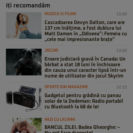
Iți recomandăm
MUZICA SI FILME
15:00
Cascadoarea Devyn Dalton, care are
137 cm înălțime, a fost dublura lui
Matt Damon în „Odiseea”: Femeia cu
„cele mai impresionante brațe”
JOCURI
13:00
Eroare judiciară gravă în Canada: Un
bărbat a stat 18 luni în închisoare
din cauza unui caracter lipsă într-un
nume de utilizator din jocul Skyrim
OFERTE DIN MAGAZINE
12:12
Gadgetul pentru grădină cu panou
solar de la Dedeman: Radio portabil
cu Bluetooth la 68 de lei
RAZI CU LACRIMI
BANCUL ZILEI. Badea Gheorghe: –