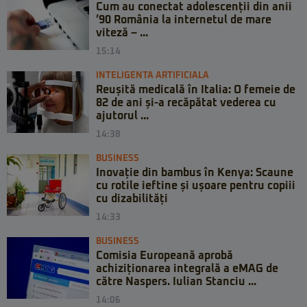
Cum au conectat adolescenții din anii
’90 România la internetul de mare
viteză – ...
15:14
INTELIGENTA ARTIFICIALA
Reușită medicală în Italia: O femeie de
82 de ani și-a recăpătat vederea cu
ajutorul ...
14:38
BUSINESS
Inovație din bambus în Kenya: Scaune
cu rotile ieftine și ușoare pentru copiii
cu dizabilități
14:33
BUSINESS
Comisia Europeană aprobă
achiziționarea integrală a eMAG de
către Naspers. Iulian Stanciu ...
14:06