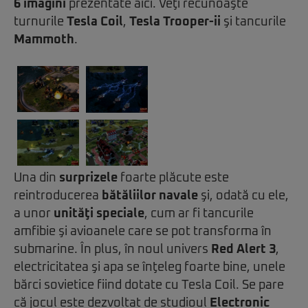
6 imagini
prezentate aici. Veţi recunoaşte
turnurile
Tesla Coil
,
Tesla Trooper-ii
şi tancurile
Mammoth
.
Una din
surprizele
foarte plăcute este
reintroducerea
bătăliilor navale
şi, odată cu ele,
a unor
unităţi speciale
, cum ar fi tancurile
amfibie şi avioanele care se pot transforma în
submarine. În plus, în noul univers
Red Alert 3
,
electricitatea şi apa se înţeleg foarte bine, unele
bărci sovietice fiind dotate cu Tesla Coil. Se pare
că jocul este dezvoltat de studioul
Electronic