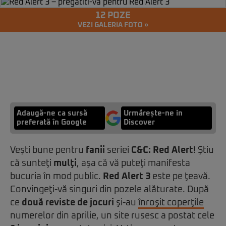
12 POZE
VEZI GALERIA FOTO »
Adaugă-ne ca sursă
Urmărește-ne in
preferată în Google
Discover
Veşti bune pentru
fanii
seriei
C&C: Red Alert
! Ştiu
că sunteţi
mulţi
, aşa că vă puteţi manifesta
bucuria în mod public.
Red Alert 3
este pe ţeavă.
Convingeţi-vă singuri din pozele alăturate. După
ce
două reviste de jocuri
şi-au
înroşit coperţile
numerelor din aprilie, un site rusesc a postat cele