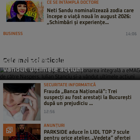
CE SE ÎNTÂMPLĂ DOCTORE
Neti Sandu nominalizează zodia care
începe o viață nouă în august 2026:
„Schimbări și experiențe...
BUSINESS
14:06
Comisia Europeană aprobă
achiziționarea integrală a eMAG de
Cele mai noi articole
către Naspers. Iulian Stanciu și-a
vândut ultimele acțiuni
SECURITATE INFORMATICĂ
Frauda „Banca Națională”: Trei
suspecți au fost arestați la București
după un prejudiciu ...
12:56
ANUNȚURI
PARKSIDE aduce în LIDL TOP 7 scule
pentru orice atelier. „Vedeta” ofertei