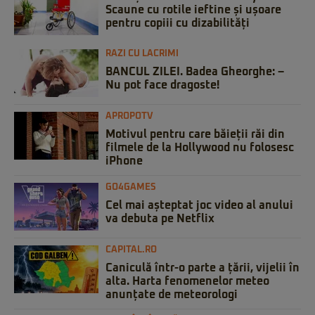
Scaune cu rotile ieftine și ușoare
pentru copiii cu dizabilități
RAZI CU LACRIMI
BANCUL ZILEI. Badea Gheorghe: –
Nu pot face dragoste!
APROPOTV
Motivul pentru care băieții răi din
filmele de la Hollywood nu folosesc
iPhone
GO4GAMES
Cel mai așteptat joc video al anului
va debuta pe Netflix
CAPITAL.RO
Caniculă într-o parte a țării, vijelii în
alta. Harta fenomenelor meteo
anunțate de meteorologi