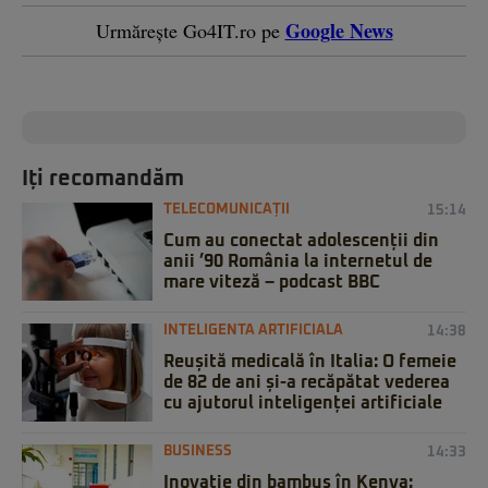
Google News
Urmărește Go4IT.ro pe
Iți recomandăm
TELECOMUNICAȚII
15:14
Cum au conectat adolescenții din
anii ’90 România la internetul de
mare viteză – podcast BBC
INTELIGENTA ARTIFICIALA
14:38
Reușită medicală în Italia: O femeie
de 82 de ani și-a recăpătat vederea
cu ajutorul inteligenței artificiale
BUSINESS
14:33
Inovație din bambus în Kenya: