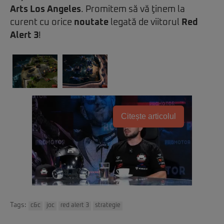
Arts Los Angeles
. Promitem să vă ţinem la
curent cu orice
noutate
legată de viitorul
Red
Alert 3
!
Citește articolul
Tags:
c&c
joc
red alert 3
strategie