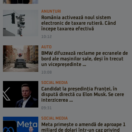
ANUNȚURI
România activează noul sistem
electronic de taxare rutieră. Când
începe taxarea efectivă
10:12
AUTO
BMW difuzează reclame pe ecranele de
bord ale mașinilor sale, deși în trecut
un vicepreședinte ...
10:08
SOCIAL MEDIA
Candidat la președinția Franței, în
dispută directă cu Elon Musk. Se cere
interzicerea ...
09:31
SOCIAL MEDIA
Meta primește o amendă de aproape 1
miliard de dolari într-un caz privind