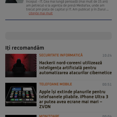
început - IT. Cea mai lungă perioadă (mai mult de 15 ani)
am petrecut-o la agenția de presă Mediafax, unde am
trecut prin piața de capital și IT. Am publicat și în Ziarul ...
citește mai mult
Iți recomandăm
SECURITATE INFORMATICĂ
10:24
Hackerii nord-coreeni utilizează
inteligența artificială pentru
automatizarea atacurilor cibernetice
TELEFOANE MOBILE
00:51
Apple își extinde planurile pentru
telefoanele pliabile. iPhone Ultra 3
ar putea avea ecrane mai mari –
ZVON
MONITOARE
00:04