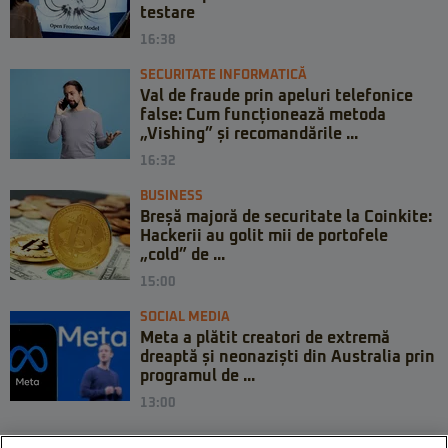
testare
16:38
SECURITATE INFORMATICĂ
Val de fraude prin apeluri telefonice
false: Cum funcționează metoda
„Vishing” și recomandările ...
16:32
BUSINESS
Breșă majoră de securitate la Coinkite:
Hackerii au golit mii de portofele
„cold” de ...
15:00
SOCIAL MEDIA
Meta a plătit creatori de extremă
dreaptă și neonaziști din Australia prin
programul de ...
13:00