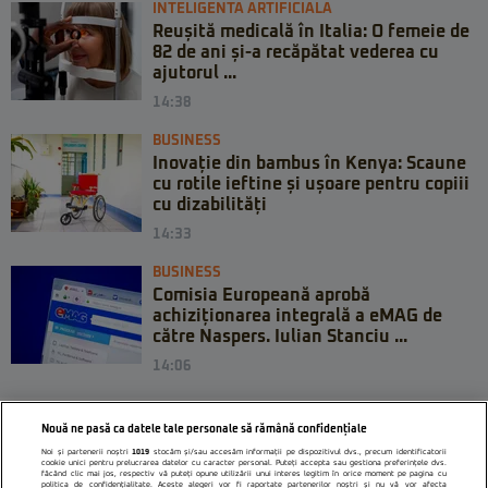
INTELIGENTA ARTIFICIALA
Reușită medicală în Italia: O femeie de
82 de ani și-a recăpătat vederea cu
ajutorul ...
14:38
BUSINESS
Inovație din bambus în Kenya: Scaune
cu rotile ieftine și ușoare pentru copiii
cu dizabilități
14:33
BUSINESS
Comisia Europeană aprobă
achiziționarea integrală a eMAG de
către Naspers. Iulian Stanciu ...
14:06
Nouă ne pasă ca datele tale personale să rămână confidențiale
Noi și partenerii noștri
1019
stocăm și/sau accesăm informații pe dispozitivul dvs., precum identificatorii
cookie unici pentru prelucrarea datelor cu caracter personal. Puteți accepta sau gestiona preferințele dvs.
făcând clic mai jos, respectiv vă puteți opune utilizării unui interes legitim în orice moment pe pagina cu
politica de confidențialitate. Aceste alegeri vor fi raportate partenerilor noștri și nu vă vor afecta