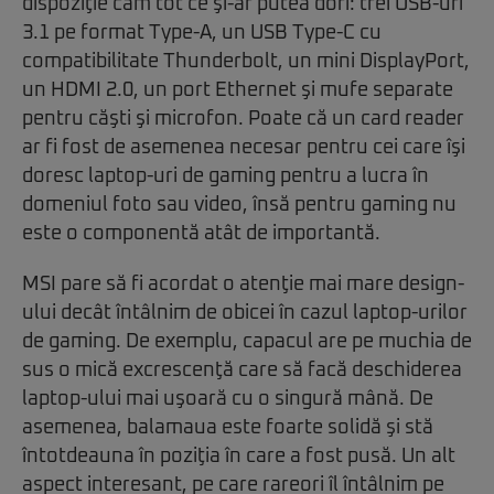
dispoziţie cam tot ce şi-ar putea dori: trei USB-uri
3.1 pe format Type-A, un USB Type-C cu
compatibilitate Thunderbolt, un mini DisplayPort,
un HDMI 2.0, un port Ethernet şi mufe separate
pentru căşti şi microfon. Poate că un card reader
ar fi fost de asemenea necesar pentru cei care îşi
doresc laptop-uri de gaming pentru a lucra în
domeniul foto sau video, însă pentru gaming nu
este o componentă atât de importantă.
MSI pare să fi acordat o atenţie mai mare design-
ului decât întâlnim de obicei în cazul laptop-urilor
de gaming. De exemplu, capacul are pe muchia de
sus o mică excrescenţă care să facă deschiderea
laptop-ului mai uşoară cu o singură mână. De
asemenea, balamaua este foarte solidă şi stă
întotdeauna în poziţia în care a fost pusă. Un alt
aspect interesant, pe care rareori îl întâlnim pe