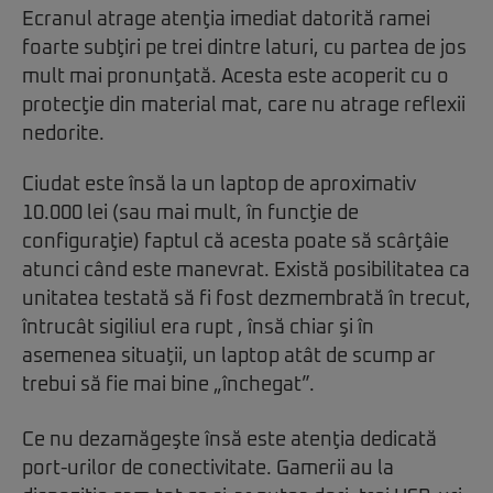
Ecranul atrage atenţia imediat datorită ramei
foarte subţiri pe trei dintre laturi, cu partea de jos
mult mai pronunţată. Acesta este acoperit cu o
protecţie din material mat, care nu atrage reflexii
nedorite.
Ciudat este însă la un laptop de aproximativ
10.000 lei (sau mai mult, în funcţie de
configuraţie) faptul că acesta poate să scârţâie
atunci când este manevrat. Există posibilitatea ca
unitatea testată să fi fost dezmembrată în trecut,
întrucât sigiliul era rupt , însă chiar şi în
asemenea situaţii, un laptop atât de scump ar
trebui să fie mai bine „închegat”.
Ce nu dezamăgeşte însă este atenţia dedicată
port-urilor de conectivitate. Gamerii au la