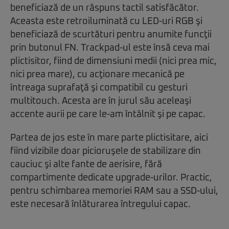
beneficiază de un răspuns tactil satisfăcător.
Aceasta este retroiluminată cu LED-uri RGB şi
beneficiază de scurtături pentru anumite funcţii
prin butonul FN. Trackpad-ul este însă ceva mai
plictisitor, fiind de dimensiuni medii (nici prea mic,
nici prea mare), cu acţionare mecanică pe
întreaga suprafaţă şi compatibil cu gesturi
multitouch. Acesta are în jurul său aceleaşi
accente aurii pe care le-am întâlnit şi pe capac.
Partea de jos este în mare parte plictisitare, aici
fiind vizibile doar picioruşele de stabilizare din
cauciuc şi alte fante de aerisire, fără
compartimente dedicate upgrade-urilor. Practic,
pentru schimbarea memoriei RAM sau a SSD-ului,
este necesară înlăturarea întregului capac.