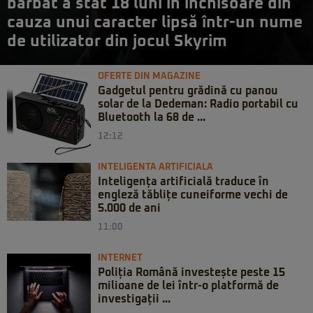
bărbat a stat 18 luni în închisoare din
cauza unui caracter lipsă într-un nume
de utilizator din jocul Skyrim
OFERTE DIN MAGAZINE
Gadgetul pentru grădină cu panou
solar de la Dedeman: Radio portabil cu
Bluetooth la 68 de ...
12:12
INTELIGENTA ARTIFICIALA
Inteligența artificială traduce în
engleză tăblițe cuneiforme vechi de
5.000 de ani
11:00
INTERNET
Poliția Română investește peste 15
milioane de lei într-o platformă de
investigații ...