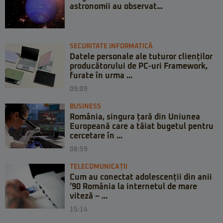
astronomii au observat...
SECURITATE INFORMATICĂ
Datele personale ale tuturor clienților
producătorului de PC-uri Framework,
furate în urma ...
09:09
BUSINESS
România, singura țară din Uniunea
Europeană care a tăiat bugetul pentru
cercetare în ...
08:59
TELECOMUNICAȚII
Cum au conectat adolescenții din anii
’90 România la internetul de mare
viteză – ...
15:14