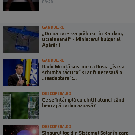
09:40
GANDUL.RO
„Drona care s-a prăbușit în Kardam,
ucraineană!” - Ministerul bulgar al
Apărării
GANDUL.RO
Radu Miruță susține că Rusia „își va
schimba tactica” și ar fi necesară o
„readaptare”:...
DESCOPERA.RO
Ce se întâmplă cu dinții atunci când
bem apă carbogazoasă?
DESCOPERA.RO
Singurul loc din Sistemul Solar în care