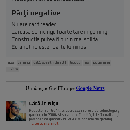
Părţi negative
Nu are card reader
Carcasa se încinge foarte tare în gaming
Construcţia putea fi puţin mai solidă
Ecranul nu este foarte luminos
Tags:
gaming
gs65 stealth thin 8rf
laptop
msi
pc gaming
review
Google News
Urmărește Go4IT.ro pe
Cătălin Niţu
Redactor-șef Go4it.ro. Lucrează în presa de tehnologie și
gaming din 2008. Absolvent al Facultății de Jurnalism și
pasionat de gadget-uri, PC-uri și console de gaming.
citește mai mult