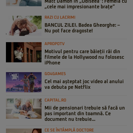
Matt Damon în „Odiseea”: Femeia cu
„cele mai impresionante brațe”
RAZI CU LACRIMI
BANCUL ZILEI. Badea Gheorghe: –
Nu pot face dragoste!
APROPOTV
Motivul pentru care băieții răi din
filmele de la Hollywood nu folosesc
iPhone
GO4GAMES
Cel mai așteptat joc video al anului
va debuta pe Netflix
CAPITAL.RO
Mii de pensionari trebuie să facă un
pas important din toamnă. Ce
document nu trebuie...
CE SE ÎNTÂMPLĂ DOCTORE