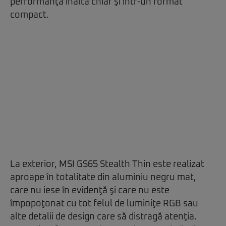
performanţă înaltă chiar şi într-un format
compact.
La exterior, MSI GS65 Stealth Thin este realizat
aproape în totalitate din aluminiu negru mat,
care nu iese în evidenţă şi care nu este
împopoţonat cu tot felul de luminiţe RGB sau
alte detalii de design care să distragă atenţia.