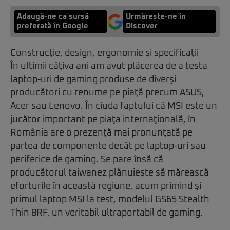
Adaugă-ne ca sursă
Urmărește-ne in
preferată în Google
Discover
Construcţie, design, ergonomie şi specificaţii
În ultimii câţiva ani am avut plăcerea de a testa
laptop-uri de gaming produse de diverşi
producători cu renume pe piaţă precum ASUS,
Acer sau Lenovo. În ciuda faptului că MSI este un
jucător important pe piaţa internaţională, în
România are o prezenţă mai pronunţată pe
partea de componente decât pe laptop-uri sau
periferice de gaming. Se pare însă că
producătorul taiwanez plănuieşte să mărească
eforturile în această regiune, acum primind şi
primul laptop MSI la test, modelul GS65 Stealth
Thin 8RF, un veritabil ultraportabil de gaming.