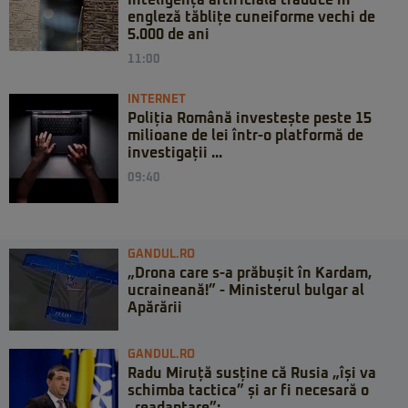
engleză tăblițe cuneiforme vechi de
5.000 de ani
11:00
INTERNET
Poliția Română investește peste 15
milioane de lei într-o platformă de
investigații ...
09:40
GANDUL.RO
„Drona care s-a prăbușit în Kardam,
ucraineană!” - Ministerul bulgar al
Apărării
GANDUL.RO
Radu Miruță susține că Rusia „își va
schimba tactica” și ar fi necesară o
„readaptare”:...