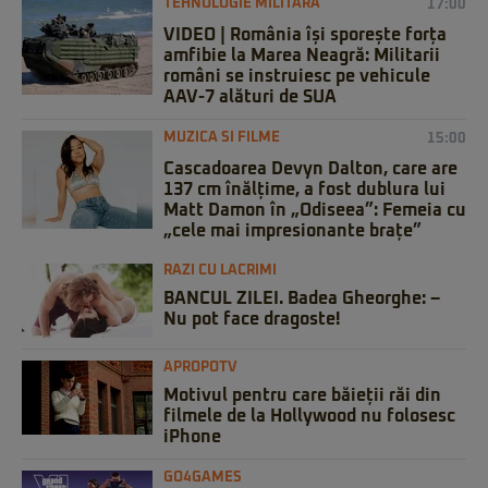
TEHNOLOGIE MILITARĂ
17:00
VIDEO | România își sporește forța
amfibie la Marea Neagră: Militarii
români se instruiesc pe vehicule
AAV-7 alături de SUA
MUZICA SI FILME
15:00
Cascadoarea Devyn Dalton, care are
137 cm înălțime, a fost dublura lui
Matt Damon în „Odiseea”: Femeia cu
„cele mai impresionante brațe”
RAZI CU LACRIMI
BANCUL ZILEI. Badea Gheorghe: –
Nu pot face dragoste!
APROPOTV
Motivul pentru care băieții răi din
filmele de la Hollywood nu folosesc
iPhone
GO4GAMES