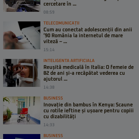
cercetare în ...
08:59
TELECOMUNICAȚII
Cum au conectat adolescenții din anii
’90 România la internetul de mare
viteză – ...
15:14
INTELIGENTA ARTIFICIALA
Reușită medicală în Italia: O femeie de
82 de ani și-a recăpătat vederea cu
ajutorul ...
14:38
BUSINESS
Inovație din bambus în Kenya: Scaune
cu rotile ieftine și ușoare pentru copiii
cu dizabilități
14:33
BUSINESS