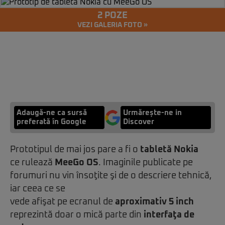
2 POZE
VEZI GALERIA FOTO »
Adaugă-ne ca sursă
Urmărește-ne in
preferată în Google
Discover
Prototipul de mai jos pare a fi o
tabletă Nokia
ce rulează
MeeGo OS
. Imaginile publicate pe
forumuri nu vin însoţite şi de o descriere tehnică,
iar ceea ce se
vede afişat pe ecranul de
aproximativ 5 inch
reprezintă doar o mică parte din
interfaţa de