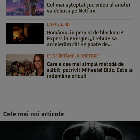
Cel mai așteptat joc video al anului
va debuta pe Netflix
CAPITAL.RO
România, în pericol de blackout?
Expert în energie: „Trebuie să
accelerăm cât se poate de...
CE SE ÎNTÂMPLĂ DOCTORE
Care e cea mai simplă metodă de
slăbit, potrivit Mihaelei Bilic. Este la
îndemâna oricui!
Cele mai noi articole