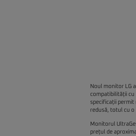
Noul monitor LG a
compatibilității c
specificații permit
redusă, totul cu o p
Monitorul UltraGea
prețul de aproxima