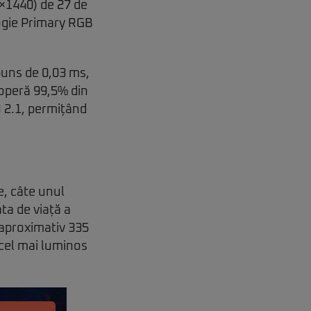
×1440) de 27 de
ogie Primary RGB
puns de 0,03 ms,
coperă 99,5% din
I 2.1, permițând
, câte unul
ta de viață a
aproximativ 335
 cel mai luminos