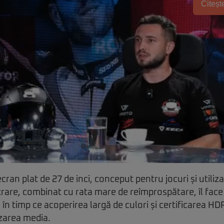
Citește
ran plat de 27 de inci, conceput pentru jocuri și utiliz
trare, combinat cu rata mare de reîmprospătare, îl face 
 în timp ce acoperirea largă de culori și certificarea H
izarea media.