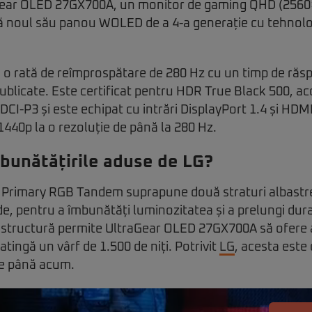
Gear OLED 27GX700A, un monitor de gaming QHD (2560
ează noul său panou WOLED de a 4-a generație cu tehnol
 o rată de reîmprospătare de 280 Hz cu un timp de răs
ublicate. Este certificat pentru HDR True Black 500, a
 DCI-P3 și este echipat cu intrări DisplayPort 1.4 și HDM
 1440p la o rezoluție de până la 280 Hz.
bunătățirile aduse de LG?
 Primary RGB Tandem suprapune două straturi albastre
de, pentru a îmbunătăți luminozitatea și a prelungi dura
 structură permite UltraGear OLED 27GX700A să ofere 
 atingă un vârf de 1.500 de niți. Potrivit
LG
, acesta este
e până acum.