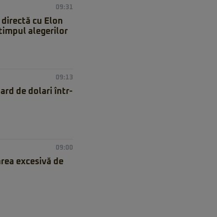
09:31
 directă cu Elon
timpul alegerilor
09:13
rd de dolari într-
09:00
rea excesivă de