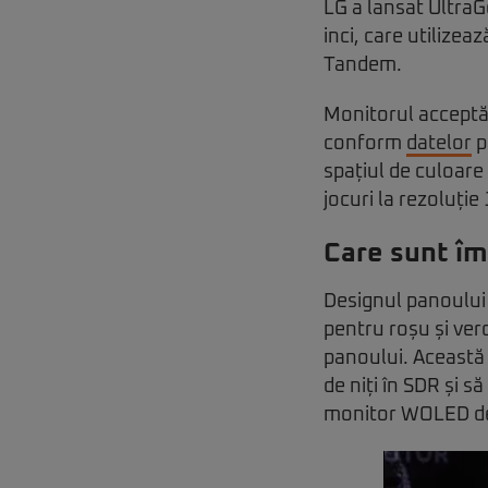
LG a lansat Ultra
inci, care utiliz
Tandem.
Monitorul acceptă
conform
datelor
p
spațiul de culoare
jocuri la rezoluție
Care sunt îm
Designul panoului
pentru roșu și ver
panoului. Această
de niți în SDR și să
monitor WOLED d