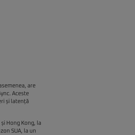
asemenea, are
eSync. Aceste
ri și latență
 și Hong Kong, la
azon SUA, la un