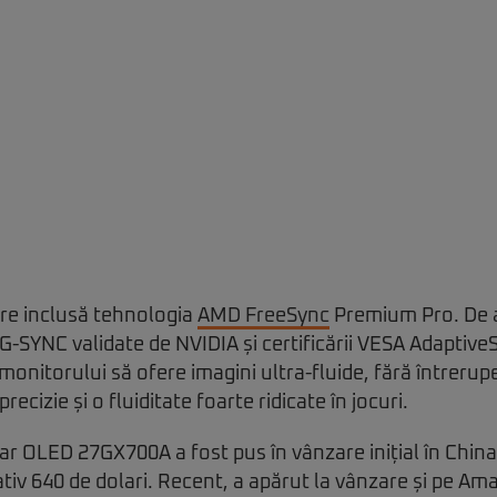
re inclusă tehnologia
AMD FreeSync
Premium Pro. De 
u G-SYNC validate de NVIDIA și certificării VESA Adaptiv
 monitorului să ofere imagini ultra-fluide, fără întrerupe
recizie și o fluiditate foarte ridicate în jocuri.
r OLED 27GX700A a fost pus în vânzare inițial în China
tiv 640 de dolari. Recent, a apărut la vânzare și pe Am