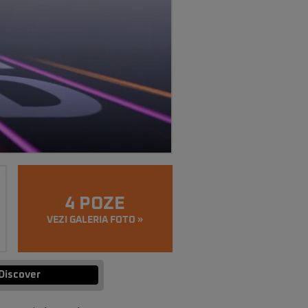
4 POZE
VEZI GALERIA FOTO »
Discover