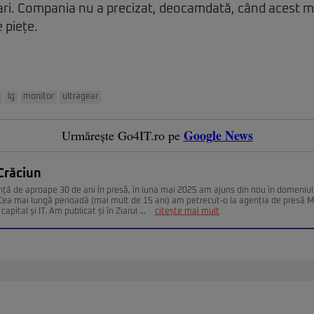
ari. Compania nu a precizat, deocamdată, când acest mo
e piețe.
lg
monitor
ultragear
Google News
Urmărește Go4IT.ro pe
Crăciun
nță de aproape 30 de ani în presă, în luna mai 2025 am ajuns din nou în domeniul
. Cea mai lungă perioadă (mai mult de 15 ani) am petrecut-o la agenția de presă 
capital și IT. Am publicat și în Ziarul ...
citește mai mult