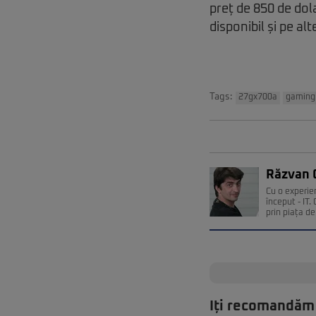
preț de 850 de dol
disponibil și pe alt
Tags:
27gx700a
gaming
Răzvan 
Cu o experie
început - IT
prin piața de 
Iți recomandăm