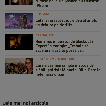
filmele de la Hollywood nu folosesc
iPhone
GO4GAMES
Cel mai așteptat joc video al anului
va debuta pe Netflix
CAPITAL.RO
România, în pericol de blackout?
Expert în energie: „Trebuie să
accelerăm cât se poate de...
CE SE ÎNTÂMPLĂ DOCTORE
Care e cea mai simplă metodă de
slăbit, potrivit Mihaelei Bilic. Este la
îndemâna oricui!
Cele mai noi articole