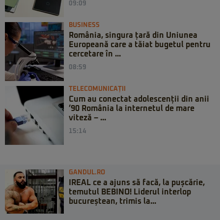
09:09
BUSINESS
România, singura țară din Uniunea
Europeană care a tăiat bugetul pentru
cercetare în ...
08:59
TELECOMUNICAȚII
Cum au conectat adolescenții din anii
’90 România la internetul de mare
viteză – ...
15:14
GANDUL.RO
IREAL ce a ajuns să facă, la pușcărie,
temutul BEBINO! Liderul interlop
bucureștean, trimis la...