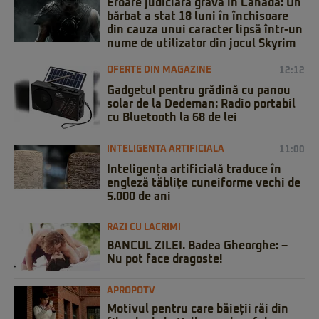
Eroare judiciară gravă în Canada: Un
bărbat a stat 18 luni în închisoare
din cauza unui caracter lipsă într-un
nume de utilizator din jocul Skyrim
OFERTE DIN MAGAZINE
12:12
Gadgetul pentru grădină cu panou
solar de la Dedeman: Radio portabil
cu Bluetooth la 68 de lei
INTELIGENTA ARTIFICIALA
11:00
Inteligența artificială traduce în
engleză tăblițe cuneiforme vechi de
5.000 de ani
RAZI CU LACRIMI
BANCUL ZILEI. Badea Gheorghe: –
Nu pot face dragoste!
APROPOTV
Motivul pentru care băieții răi din