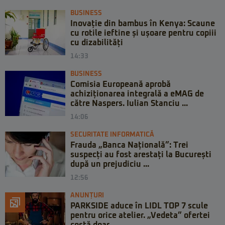
BUSINESS
Inovație din bambus în Kenya: Scaune
cu rotile ieftine și ușoare pentru copiii
cu dizabilități
14:33
BUSINESS
Comisia Europeană aprobă
achiziționarea integrală a eMAG de
către Naspers. Iulian Stanciu ...
14:06
SECURITATE INFORMATICĂ
Frauda „Banca Națională”: Trei
suspecți au fost arestați la București
după un prejudiciu ...
12:56
ANUNȚURI
PARKSIDE aduce în LIDL TOP 7 scule
pentru orice atelier. „Vedeta” ofertei
costă doar ...