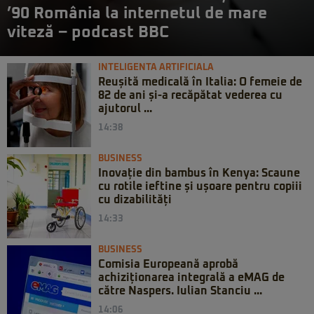
’90 România la internetul de mare
viteză – podcast BBC
INTELIGENTA ARTIFICIALA
Reușită medicală în Italia: O femeie de
82 de ani și-a recăpătat vederea cu
ajutorul ...
14:38
BUSINESS
Inovație din bambus în Kenya: Scaune
cu rotile ieftine și ușoare pentru copiii
cu dizabilități
14:33
BUSINESS
Comisia Europeană aprobă
achiziționarea integrală a eMAG de
către Naspers. Iulian Stanciu ...
14:06