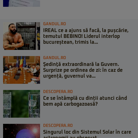
GANDUL.RO
IREAL ce a ajuns să facă, la pușcărie,
temutul BEBINO! Liderul interlop
bucureștean, trimis la...
GANDUL.RO
Şedinţă extraordinară la Guvern.
Surprize pe ordinea de zi: în caz de
urgență, guvernul va...
DESCOPERA.RO
Ce se întâmplă cu dinții atunci când
bem apă carbogazoasă?
DESCOPERA.RO
Singurul loc din Sistemul Solar în care
astronomii au observat...