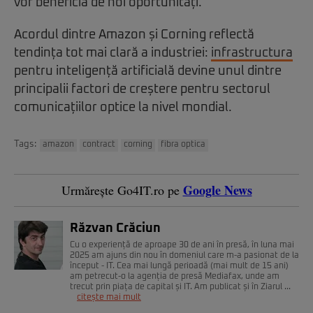
vor beneficia de noi oportunități.
Acordul dintre Amazon și Corning reflectă
tendința tot mai clară a industriei:
infrastructura
pentru inteligență artificială devine unul dintre
principalii factori de creștere pentru sectorul
comunicațiilor optice la nivel mondial.
Tags:
amazon
contract
corning
fibra optica
Google News
Urmărește Go4IT.ro pe
Răzvan Crăciun
Cu o experiență de aproape 30 de ani în presă, în luna mai
2025 am ajuns din nou în domeniul care m-a pasionat de la
început - IT. Cea mai lungă perioadă (mai mult de 15 ani)
am petrecut-o la agenția de presă Mediafax, unde am
trecut prin piața de capital și IT. Am publicat și în Ziarul ...
citește mai mult