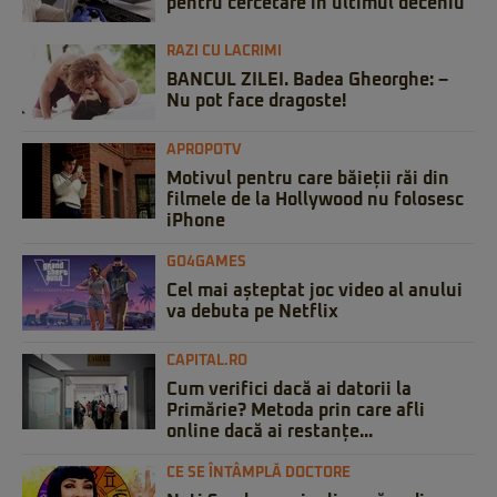
pentru cercetare în ultimul deceniu
RAZI CU LACRIMI
BANCUL ZILEI. Badea Gheorghe: –
Nu pot face dragoste!
APROPOTV
Motivul pentru care băieții răi din
filmele de la Hollywood nu folosesc
iPhone
GO4GAMES
Cel mai așteptat joc video al anului
va debuta pe Netflix
CAPITAL.RO
Cum verifici dacă ai datorii la
Primărie? Metoda prin care afli
online dacă ai restanțe...
CE SE ÎNTÂMPLĂ DOCTORE