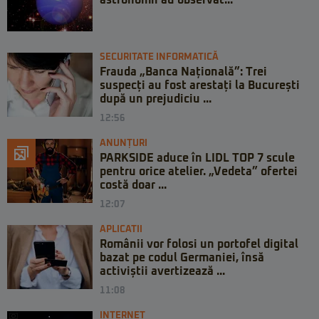
SECURITATE INFORMATICĂ
Frauda „Banca Națională”: Trei
suspecți au fost arestați la București
după un prejudiciu ...
12:56
ANUNȚURI
PARKSIDE aduce în LIDL TOP 7 scule
pentru orice atelier. „Vedeta” ofertei
costă doar ...
12:07
APLICATII
Românii vor folosi un portofel digital
bazat pe codul Germaniei, însă
activiștii avertizează ...
11:08
INTERNET