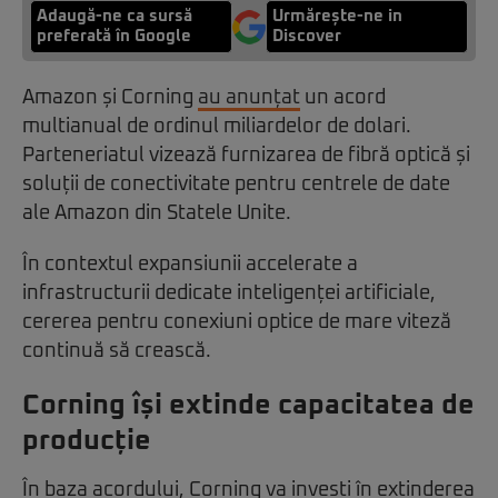
Adaugă-ne ca sursă
Urmărește-ne in
preferată în Google
Discover
Amazon și Corning
au anunțat
un acord
multianual de ordinul miliardelor de dolari.
Parteneriatul vizează furnizarea de fibră optică și
soluții de conectivitate pentru centrele de date
ale Amazon din Statele Unite.
În contextul expansiunii accelerate a
infrastructurii dedicate inteligenței artificiale,
cererea pentru conexiuni optice de mare viteză
continuă să crească.
Corning își extinde capacitatea de
producție
În baza acordului, Corning va investi în extinderea