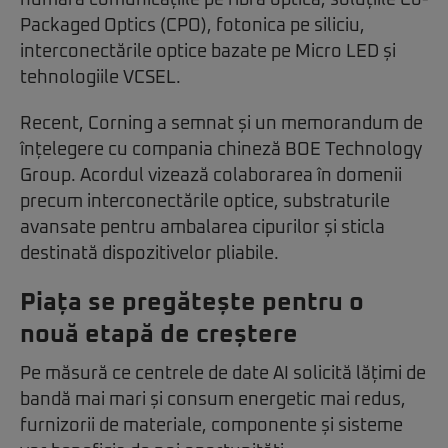
numără comunicațiile pe fibră optică, soluțiile Co-
Packaged Optics (CPO), fotonica pe siliciu,
interconectările optice bazate pe Micro LED și
tehnologiile VCSEL.
Recent, Corning a semnat și un memorandum de
înțelegere cu compania chineză BOE Technology
Group. Acordul vizează colaborarea în domenii
precum interconectările optice, substraturile
avansate pentru ambalarea cipurilor și sticla
destinată dispozitivelor pliabile.
Piața se pregătește pentru o
nouă etapă de creștere
Pe măsură ce centrele de date AI solicită lățimi de
bandă mai mari și consum energetic mai redus,
furnizorii de materiale, componente și sisteme