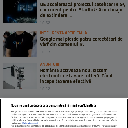
UE accelerează proiectul satelitar IRIS²,
concurent pentru Starlink: Acord major
de extindere ...
10:52
INTELIGENTA ARTIFICIALA
Google mai pierde patru cercetători de
vârf din domeniul IA
10:17
ANUNȚURI
România activează noul sistem
electronic de taxare rutieră. Când
începe taxarea efectivă
10:12
Nouă ne pasă ca datele tale personale să rămână confidențiale
Noi și partenerii noștri
1019
stocăm și/sau accesăm informații pe dispozitivul dvs., precum identificatorii
cookie unici pentru prelucrarea datelor cu caracter personal. Puteți accepta sau gestiona preferințele dvs.
făcând clic mai jos, respectiv vă puteți opune utilizării unui interes legitim în orice moment pe pagina cu
politica de confidențialitate. Aceste alegeri vor fi raportate partenerilor noștri și nu vă vor afecta
navigarea.
Mai multe detalii
Noi si partenerii nostri (retelele de socializare si agentiile de publicitate partenere, precum si furnizorii nostri