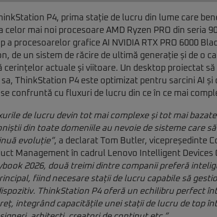
inkStation P4, prima stație de lucru din lume care ben
ța celor mai noi procesoare AMD Ryzen PRO din seria 9
p a procesoarelor grafice AI NVIDIA RTX PRO 6000 Bla
n, de un sistem de răcire de ultimă generație și de o c
 cerințelor actuale și viitoare. Un desktop proiectat să
 sa, ThinkStation P4 este optimizat pentru sarcini AI ș
e se confruntă cu fluxuri de lucru din ce în ce mai compl
urile de lucru devin tot mai complexe și tot mai bazate
ioniștii din toate domeniile au nevoie de sisteme care să
tinuă evoluție”
, a declarat Tom Butler, vicepreședinte 
duct Management în cadrul Lenovo Intelligent Devices
ybook 2026, două treimi dintre companii preferă intelige
incipal, fiind necesare stații de lucru capabile să gesti
dispozitiv. ThinkStation P4 oferă un echilibru perfect î
reț, integrând capacitățile unei stații de lucru de top înt
signeri, arhitecți, creatori de conținut etc.”
.