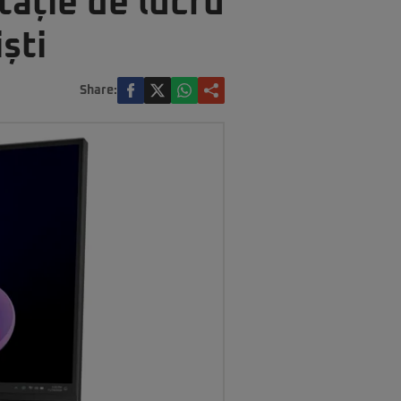
tație de lucru
ști
Share: