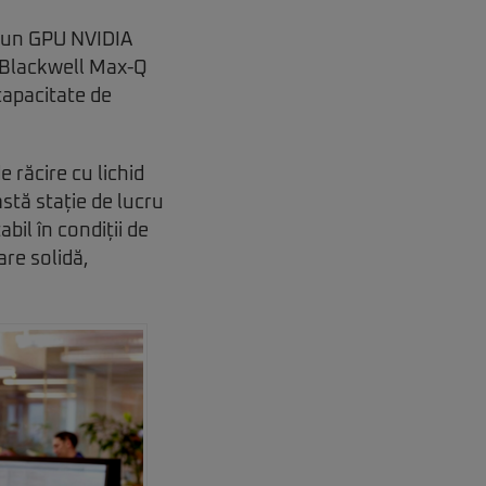
iv un GPU NVIDIA
 Blackwell Max-Q
capacitate de
răcire cu lichid
tă stație de lucru
bil în condiții de
re solidă,