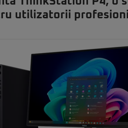
tă ThinkStation P4, o s
u utilizatorii profesioni