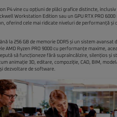
n P4 vine cu opțiuni de plăci grafice distincte, inclus
ckwell Workstation Edition sau un GPU RTX PRO 6000
n, oferind cele mai ridicate niveluri de performanță și 
ână la 256 GB de memorie DDR5 și un sistem avansat de 
le AMD Ryzen PRO 9000 cu performanțe maxime, aceas
ută să funcționeze fără supraîncălzire, silențios și sta
cum animație 3D, editare, compoziție, CAD, BIM, modela
și dezvoltare de software.