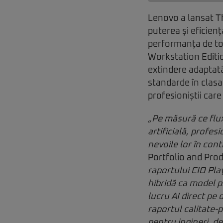
Lenovo a lansat Th
puterea și eficien
performanța de to
Workstation Editio
extindere adaptată
standarde în clasa
profesioniștii car
„Pe măsură ce flux
artificială, profes
nevoile lor în con
Portfolio and Pro
raportului CIO Pla
hibridă ca model pr
lucru AI direct pe 
raportul calitate-p
pentru ingineri, de