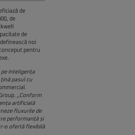
eficiază de
000, de
ckwell
apacitate de
 definească noi
i conceput pentru
exe.
 pe inteligența
 țină pasul cu
Commercial
 Group.
„Conform
nța artificială
oneze fluxurile de
ntre performanță și
r-o ofertă flexibilă