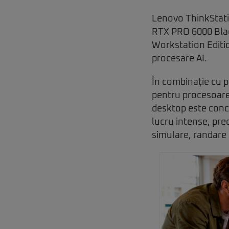
Lenovo ThinkStatio
RTX PRO 6000 Bla
Workstation Editio
procesare AI.
În combinație cu p
pentru procesoare
desktop este concep
lucru intense, pre
simulare, randare 