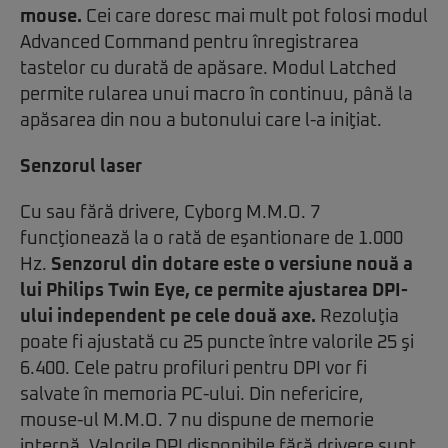
mouse.
Cei care doresc mai mult pot folosi modul
Advanced Command pentru înregistrarea
tastelor cu durată de apăsare. Modul Latched
permite rularea unui macro în continuu, până la
apăsarea din nou a butonului care l-a iniţiat.
Senzorul laser
Cu sau fără drivere, Cyborg M.M.O. 7
funcţionează la o rată de eşantionare de 1.000
Hz.
Senzorul din dotare este o versiune nouă a
lui Philips Twin Eye, ce permite ajustarea DPI-
ului independent pe cele două axe.
Rezoluţia
poate fi ajustată cu 25 puncte între valorile 25 şi
6.400. Cele patru profiluri pentru DPI vor fi
salvate în memoria PC-ului. Din nefericire,
mouse-ul M.M.O. 7 nu dispune de memorie
internă. Valorile DPI disponibile fără drivere sunt