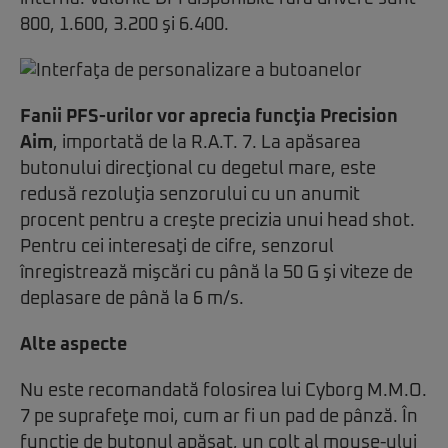
800, 1.600, 3.200 şi 6.400.
Fanii PFS-urilor vor aprecia funcţia Precision
Aim
, importată de la R.A.T. 7. La apăsarea
butonului direcţional cu degetul mare, este
redusă rezoluţia senzorului cu un anumit
procent pentru a creşte precizia unui head shot.
Pentru cei interesaţi de cifre, senzorul
înregistrează mişcări cu până la 50 G şi viteze de
deplasare de până la 6 m/s.
Alte aspecte
Nu este recomandată folosirea lui Cyborg M.M.O.
7 pe suprafeţe moi, cum ar fi un pad de pânză. În
funcţie de butonul apăsat, un colţ al mouse-ului