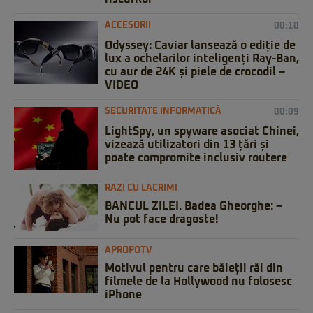
ACCESORII
00:10
Odyssey: Caviar lansează o ediție de
lux a ochelarilor inteligenți Ray-Ban,
cu aur de 24K și piele de crocodil –
VIDEO
SECURITATE INFORMATICĂ
00:09
LightSpy, un spyware asociat Chinei,
vizează utilizatori din 13 țări și
poate compromite inclusiv routere
RAZI CU LACRIMI
BANCUL ZILEI. Badea Gheorghe: –
Nu pot face dragoste!
APROPOTV
Motivul pentru care băieții răi din
filmele de la Hollywood nu folosesc
iPhone