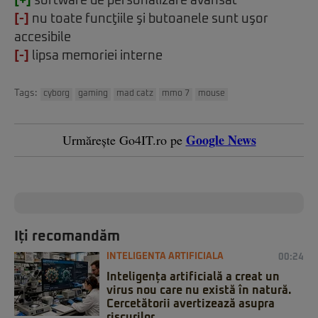
[+]
software de personalizare avansat
[-]
nu toate funcţiile şi butoanele sunt uşor
accesibile
[-]
lipsa memoriei interne
Tags:
cyborg
gaming
mad catz
mmo 7
mouse
Google News
Urmărește Go4IT.ro pe
Iți recomandăm
INTELIGENTA ARTIFICIALA
00:24
Inteligența artificială a creat un
virus nou care nu există în natură.
Cercetătorii avertizează asupra
riscurilor