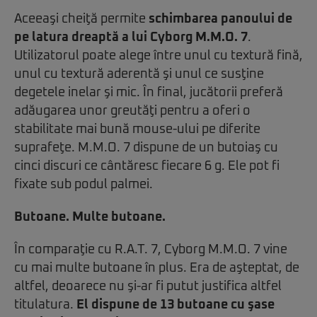
Aceeaşi cheiţă permite
schimbarea panoului de
pe latura dreaptă a lui Cyborg M.M.O. 7
.
Utilizatorul poate alege între unul cu textură fină,
unul cu textură aderentă şi unul ce susţine
degetele inelar şi mic. În final, jucătorii preferă
adăugarea unor greutăţi pentru a oferi o
stabilitate mai bună mouse-ului pe diferite
suprafeţe. M.M.O. 7 dispune de un butoiaş cu
cinci discuri ce cântăresc fiecare 6 g. Ele pot fi
fixate sub podul palmei.
Butoane. Multe butoane.
În comparaţie cu R.A.T. 7, Cyborg M.M.O. 7 vine
cu mai multe butoane în plus. Era de aşteptat, de
altfel, deoarece nu şi-ar fi putut justifica altfel
titulatura.
El dispune de 13 butoane cu şase