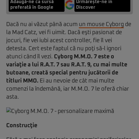
Adaugă-ne ca sursă
Urmărește-ne in
preferată în Google
Discover
Dacă nu ai văzut până acum
un mouse Cyborg
de
la Mad Catz, vei fi uimit. Dacă eşti pasionat de
jocuri, fie vei iubi acest controller, fie îl vei
detesta. Cert este faptul că nu poţi să-l ignori
atunci când îl vezi.
Cyborg M.M.O. 7 este o
variaţie a lui R.A.T. 7 sau
R.A.T. 9
, cu mai multe
butoane, creată special pentru jucătorii de
titluri MMO.
Ei au nevoie de cât mai multe
comenzi la îndemână, iar M.M.O. 7 le oferă chiar
asta.
Construcţie