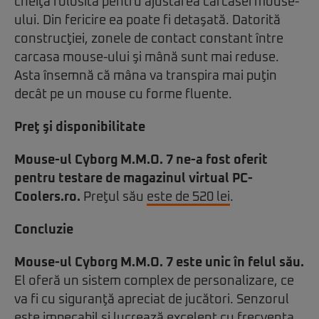
cheiţa folosită pentru ajustarea carcasei mouse-
ului. Din fericire ea poate fi detaşată. Datorită
construcţiei, zonele de contact constant între
carcasa mouse-ului şi mână sunt mai reduse.
Asta însemnă că mâna va transpira mai puţin
decât pe un mouse cu forme fluente.
Preţ şi disponibilitate
Mouse-ul Cyborg M.M.O. 7 ne-a fost oferit
pentru testare de magazinul virtual PC-
Coolers.ro.
Preţul său
este de 520 lei
.
Concluzie
Mouse-ul Cyborg M.M.O. 7 este unic în felul său.
El oferă un sistem complex de personalizare, ce
va fi cu siguranţă apreciat de jucători. Senzorul
este impecabil şi lucrează excelent cu frecvenţa