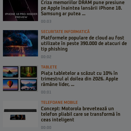
Criza memoriilor DRAM pune presiune
pe Apple înaintea lansării iPhone 18.
Samsung ar putea ...
00:03
SECURITATE INFORMATICĂ
Platformele populare de cloud au fost
utilizate în peste 390.000 de atacuri de
tip phishing
00:02
TABLETE
Piața tabletelor a scăzut cu 10% în
trimestrul al doilea din 2026. Apple
rămâne lider, ...
00:01
TELEFOANE MOBILE
Concept: Motorola brevetează un
telefon pliabil care se transformă în
ceas inteligent
00:00