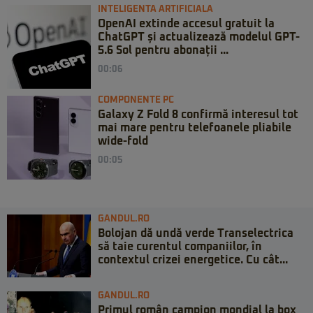
INTELIGENTA ARTIFICIALA
OpenAI extinde accesul gratuit la
ChatGPT și actualizează modelul GPT-
5.6 Sol pentru abonații ...
00:06
COMPONENTE PC
Galaxy Z Fold 8 confirmă interesul tot
mai mare pentru telefoanele pliabile
wide-fold
00:05
GANDUL.RO
Bolojan dă undă verde Transelectrica
să taie curentul companiilor, în
contextul crizei energetice. Cu cât...
GANDUL.RO
Primul român campion mondial la box