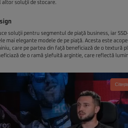
 altor soluţii de stocare.
sign
e soluţii pentru segmentul de piaţă business, iar SSD
ele mai elegante modele de pe piaţă. Acesta este acoperi
niu, care pe partea din faţă beneficiază de o textură plă
neficiază de o ramă şlefuită argintie, care reflectă lum
Citește