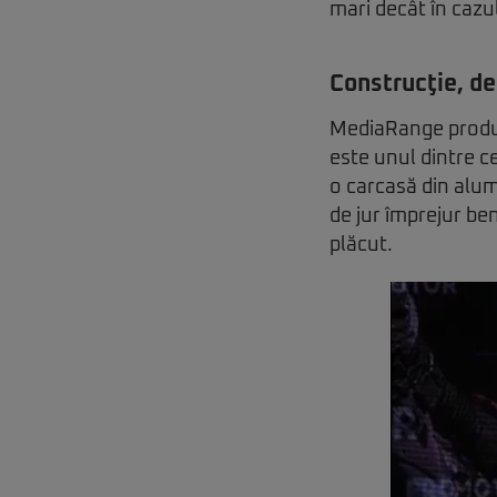
mari decât în cazul
Construcţie, de
MediaRange produc
este unul dintre c
o carcasă din alumi
de jur împrejur be
plăcut.