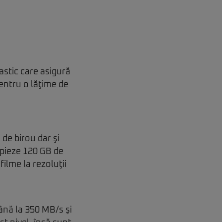
astic care asigură
pentru o lăţime de
de birou dar şi
opieze 120 GB de
filme la rezoluţii
până la 350 MB/s şi