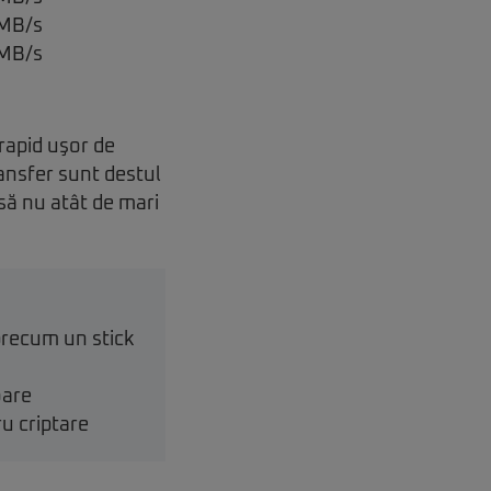
 MB/s
 MB/s
rapid uşor de
ransfer sunt destul
nsă nu atât de mari
 precum un stick
oare
u criptare