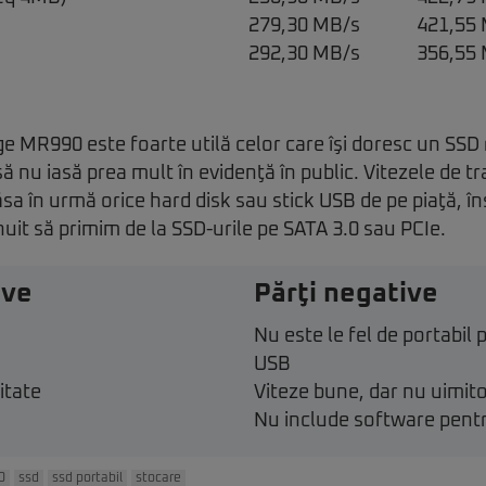
279,30 MB/s
421,55
292,30 MB/s
356,55
 MR990 este foarte utilă celor care îşi doresc un SSD 
ă nu iasă prea mult în evidenţă în public. Vitezele de t
ăsa în urmă orice hard disk sau stick USB de pe piaţă, î
uit să primim de la SSD-urile pe SATA 3.0 sau PCIe.
ive
Părţi negative
Nu este le fel de portabil
USB
itate
Viteze bune, dar nu uimit
Nu include software pentr
0
ssd
ssd portabil
stocare