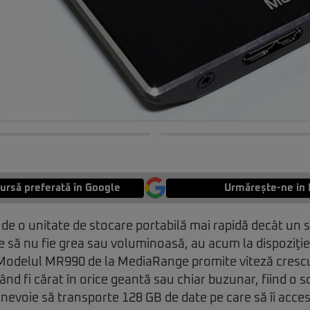
ursă preferată în Google
Urmărește-ne in 
 de o unitate de stocare portabilă mai rapidă decât un 
re să nu fie grea sau voluminoasă, au acum la dispoziţie
 Modelul MR990 de la MediaRange promite viteză crescu
ând fi cărat în orice geantă sau chiar buzunar, fiind o 
 nevoie să transporte 128 GB de date pe care să îi acces