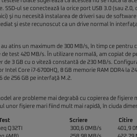
 testele rulate sugerează că acestea nu se ridică la ace
e. SSD-ul se conectează la orice port USB 3.0 (sau 2.0, 
ici) şi nu necesită instalarea de driveri sau de softwar
mediat şi este recunoscut ca un drive normal în interfaţ
e au atins un maximum de 300 MB/s, în timp ce pentru c
le de test 420 MB/s. În utilizare normală, am copiat de p
ier de 3 GB cu o viteză constantă de 230 MB/s. Configura
or Intel Core i7-6700HQ, 8 GB memorie RAM DDR4 la 2
 de 256 GB pe interfaţă M.2.
odel are probleme mai degrabă cu copierea de fişiere m
l unor fişiere mari fiind mult mai rapidă, în ciuda dimen
Test
Scriere
Citire
Seq Q32TI
300,6 0MB/s
401,9 
Seq 4MB)
258,98 MB/s
422,79