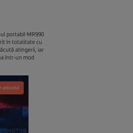
-ul portabil MR990
t în totalitate cu
cută atingerii, iar
ina într-un mod
 articolul