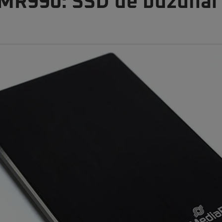
MR990: SSD de buzunar