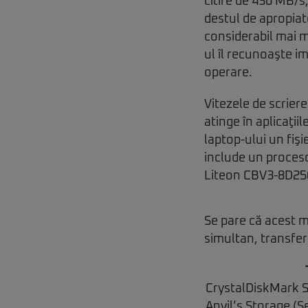
citire de 430 MB/s,
destul de apropiat
considerabil mai m
ul îl recunoaşte i
operare.
Vitezele de scrier
atinge în aplicaţii
laptop-ului un fiş
include un proces
Liteon CBV3-8D256
Se pare că acest m
simultan, transferu
CrystalDiskMark 
Anvil’s Storage (