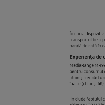
În cudia dispoziti
transportul în sig
bandă ridicată în c
Experienţa de u
MediaRange MR990 
pentru consumul de
filme şi seriale fo
înalte (chiar şi 4K
În ciuda faptului c