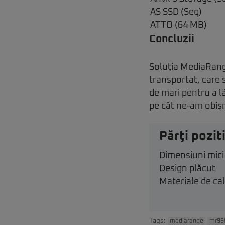
AS SSD (Seq)
ATTO (64 MB)
Concluzii
Soluţia MediaRange
transportat, care s
de mari pentru a l
pe cât ne-am obişn
Părţi pozit
Dimensiuni mici
Design plăcut
Materiale de cal
Tags:
mediarange
mr99