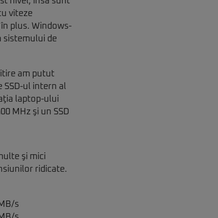
st nivel, însă sunt
cu viteze
e în plus. Windows-
a sistemului de
itire am putut
e SSD-ul intern al
ţia laptop-ului
400 MHz şi un SSD
ulte şi mici
siunilor ridicate.
0MB/s
 MB/s