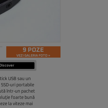
9 POZE
VEZI GALERIA FOTO »
Discover
stick USB sau un
 SSD-uri portabile
tă într-un pachet
soluţie foarte bună
eze la viteze mai