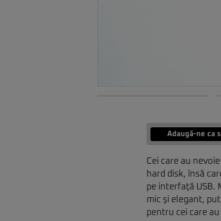
Adaugă-ne ca s
Cei care au nevoie
hard disk, însă ca
pe interfaţă USB.
mic şi elegant, put
pentru cei care au