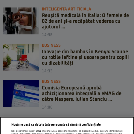
INTELIGENTA ARTIFICIALA
Reușită medicală în Italia: O femeie de
82 de ani și-a recăpătat vederea cu
ajutorul ...
14:38
BUSINESS
Inovație din bambus în Kenya: Scaune
cu rotile ieftine și ușoare pentru copiii
cu dizabilități
14:33
BUSINESS
Comisia Europeană aprobă
achiziționarea integrală a eMAG de
către Naspers. Iulian Stanciu ...
14:06
Nouă ne pasă ca datele tale personale să rămână confidențiale
Noi și partenerii noștri
1019
stocăm și/sau accesăm informații pe dispozitivul dvs., precum identificatorii
cookie unici pentru prelucrarea datelor cu caracter personal. Puteți accepta sau gestiona preferințele dvs.