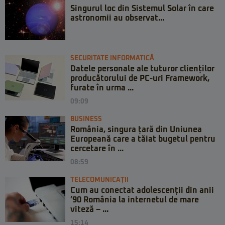
Singurul loc din Sistemul Solar în care
astronomii au observat...
SECURITATE INFORMATICĂ
Datele personale ale tuturor clienților
producătorului de PC-uri Framework,
furate în urma ...
09:09
BUSINESS
România, singura țară din Uniunea
Europeană care a tăiat bugetul pentru
cercetare în ...
08:59
TELECOMUNICAȚII
Cum au conectat adolescenții din anii
’90 România la internetul de mare
viteză – ...
15:14