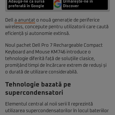
Adaugă-ne ca sursă
Urmărește-ne in
preferată în Google
Discover
Dell
a anunțat
o nouă generație de periferice
wireless, concepute pentru utilizatorii care caută
eficiență și autonomie extinsă.
Noul pachet Dell Pro 7 Rechargeable Compact
Keyboard and Mouse KM746 introduce o
tehnologie diferită față de soluțiile clasice,
promițând timpi de încărcare extrem de reduși și
o durată de utilizare considerabilă.
Tehnologie bazată pe
supercondensatori
Elementul central al noii serii îl reprezintă
utilizarea supercondensatorilor în locul bateriilor