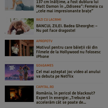
137 cm înălțime, a fost dublura lui
Matt Damon în „Odiseea”: Femeia cu
„cele mai impresionante brațe”
RAZI CU LACRIMI
BANCUL ZILEI. Badea Gheorghe: –
Nu pot face dragoste!
APROPOTV
Motivul pentru care băieții răi din
filmele de la Hollywood nu folosesc
iPhone
GO4GAMES
Cel mai așteptat joc video al anului
va debuta pe Netflix
CAPITAL.RO
România, în pericol de blackout?
Expert în energie: „Trebuie să
accelerăm cât se poate de...