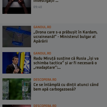
investigații ...
09:40
GANDUL.RO
„Drona care s-a prăbușit în Kardam,
ucraineană!” - Ministerul bulgar al
Apărării
GANDUL.RO
Radu Miruță susține că Rusia „își va
schimba tactica” și ar fi necesară o
„readaptare”:...
DESCOPERA.RO
Ce se întâmplă cu dinții atunci când
bem apă carbogazoasă?
DESCOPERA.RO