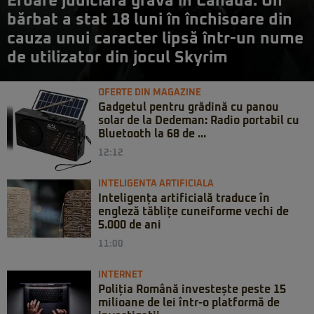
Eroare judiciară gravă în Canada: Un
bărbat a stat 18 luni în închisoare din
cauza unui caracter lipsă într-un nume
de utilizator din jocul Skyrim
OFERTE DIN MAGAZINE
Gadgetul pentru grădină cu panou
solar de la Dedeman: Radio portabil cu
Bluetooth la 68 de ...
12:12
INTELIGENTA ARTIFICIALA
Inteligența artificială traduce în
engleză tăblițe cuneiforme vechi de
5.000 de ani
11:00
INTERNET
Poliția Română investește peste 15
milioane de lei într-o platformă de