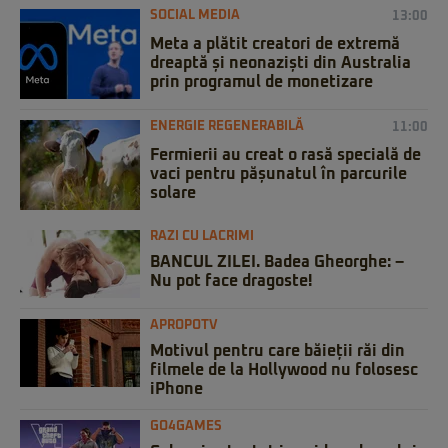
SOCIAL MEDIA
13:00
Meta a plătit creatori de extremă
dreaptă și neonaziști din Australia
prin programul de monetizare
ENERGIE REGENERABILĂ
11:00
Fermierii au creat o rasă specială de
vaci pentru pășunatul în parcurile
solare
RAZI CU LACRIMI
BANCUL ZILEI. Badea Gheorghe: –
Nu pot face dragoste!
APROPOTV
Motivul pentru care băieții răi din
filmele de la Hollywood nu folosesc
iPhone
GO4GAMES