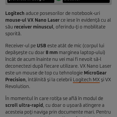
Logitech
aduce posesorilor de notebook-uri
mouse-ul VX Nano Laser
ce iese în evidenţă cu al
său
receiver minuscul
, oferindu-ţi o mobilitate
sporită.
Receiver-ul pe
USB
este atât de mic (corpul lui
depăşeşte cu doar
8 mm
marginea laptop-ului)
încât de acum înainte nu vei mai fi nevoit să-l
deconectezi după fiecare utilizare. VX Nano Laser
este un mouse de top cu tehnologie
MicroGear
Precision
, întâlnită şi la celebrii
Logitech MX
şi VX
Revolution.
În momentul în care rotiţa se află în modul de
scroll ultra-rapid
, cu doar o uşoară atingere a
acesteia poţi naviga prin documente mari. Pentru