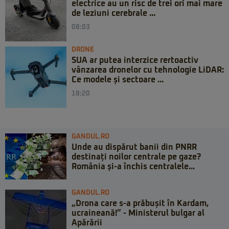
electrice au un risc de trei ori mai mare
de leziuni cerebrale ...
08:03
DRONE
SUA ar putea interzice rertoactiv
vânzarea dronelor cu tehnologie LiDAR:
Ce modele și sectoare ...
18:20
GANDUL.RO
Unde au dispărut banii din PNRR
destinați noilor centrale pe gaze?
România și-a închis centralele...
GANDUL.RO
„Drona care s-a prăbușit în Kardam,
ucraineană!” - Ministerul bulgar al
Apărării