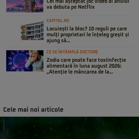
Cel mai așteptat joc video al anului
va debuta pe Netflix
CAPITAL.RO
Locuiești la bloc? 10 reguli pe care
mulți proprietari le înțeleg greșit și
ajung să...
CE SE ÎNTÂMPLĂ DOCTORE
Zodia care poate face toxiinfecție
alimentară în luna august 2026:
„Atenție le mâncarea de la...
Cele mai noi articole