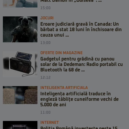
Matt Damon în „Odiseea”: ...
15:00
JOCURI
Eroare judiciară gravă în Canada: Un
bărbat a stat 18 luni în închisoare din
cauza unui ...
13:00
OFERTE DIN MAGAZINE
Gadgetul pentru grădină cu panou
solar de la Dedeman: Radio portabil cu
Bluetooth la 68 de ...
12:12
INTELIGENTA ARTIFICIALA
Inteligența artificială traduce în
engleză tăblițe cuneiforme vechi de
5.000 de ani
11:00
INTERNET
Poliția Română investește peste 15