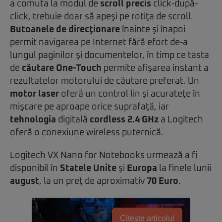
a comuta la modul de
scroll precis
click-după-
click, trebuie doar să apeşi pe rotiţa de scroll.
Butoanele de direcţionare
înainte şi înapoi
permit navigarea pe Internet fără efort de-a
lungul paginilor şi documentelor, în timp ce tasta
de
căutare One-Touch
permite afişarea instant a
rezultatelor motorului de căutare preferat. Un
motor laser
oferă un control lin şi acurateţe în
mişcare pe aproape orice suprafaţă, iar
tehnologia
digitală
cordless 2.4 GHz
a Logitech
oferă o conexiune wireless puternică.
Logitech VX Nano for Notebooks urmează a fi
disponibil în
Statele Unite
şi
Europa
la finele lunii
august
, la un preţ de aproximativ
70 Euro
.
Citește articolul