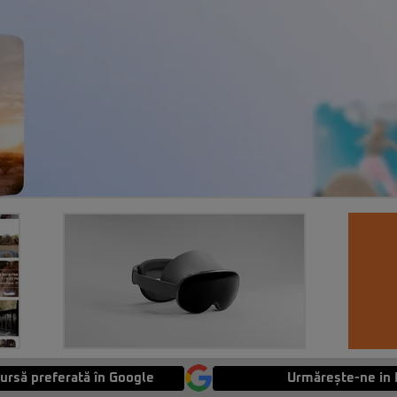
ursă preferată în Google
Urmărește-ne in 