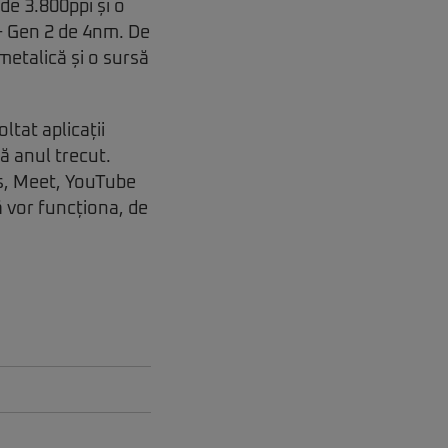
 de 3.800ppi și o
+ Gen 2 de 4nm. De
etalică și o sursă
ltat aplicații
ă anul trecut.
ps, Meet, YouTube
ă vor funcționa, de