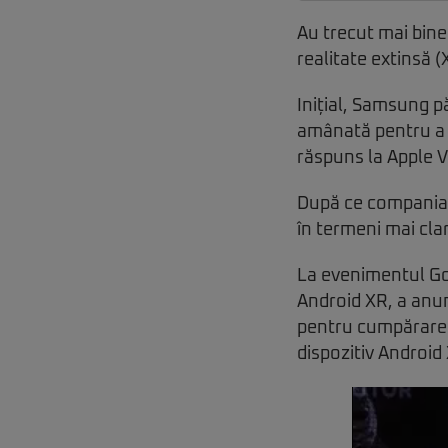
Au trecut mai bine
realitate extinsă 
Inițial, Samsung pă
amânată pentru a a
răspuns la Apple V
După ce compania s
în termeni mai clar
La evenimentul Go
Android XR, a anun
pentru cumpărare l
dispozitiv Androi