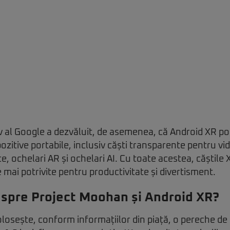
v al Google a dezvăluit, de asemenea, că Android XR po
ozitive portabile, inclusiv căști transparente pentru vid
e, ochelari AR și ochelari AI. Cu toate acestea, căștile
 mai potrivite pentru productivitate și divertisment.
espre Project Moohan și Android XR?
losește, conform informațiilor din piață, o pereche d