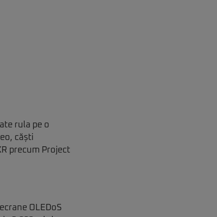
ate rula pe o
eo, căști
 XR precum Project
e ecrane OLEDoS