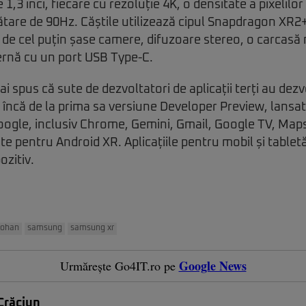
 1,3 inci, fiecare cu rezoluție 4K, o densitate a pixelilor
ătare de 90Hz. Căștile utilizează cipul Snapdragon XR2
e cel puțin șase camere, difuzoare stereo, o carcasă m
ernă cu un port USB Type-C.
 spus că sute de dezvoltatori de aplicații terți au dezvo
încă de la prima sa versiune Developer Preview, lansat
Google, inclusiv Chrome, Gemini, Gmail, Google TV, Ma
ate pentru Android XR. Aplicațiile pentru mobil și tablet
zitiv.
oohan
samsung
samsung xr
Google News
Urmărește Go4IT.ro pe
Crăciun