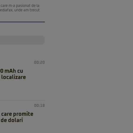
 care m-a pasionat de la
Mediafax, unde am trecut
00:20
00 mAh cu
 localizare
00:18
 care promite
de dolari