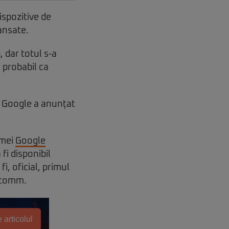
ispozitive de
ansate.
, dar totul s-a
 probabil ca
, Google a anunțat
rmei
Google
fi disponibil
, oficial, primul
lcomm.
 articolul