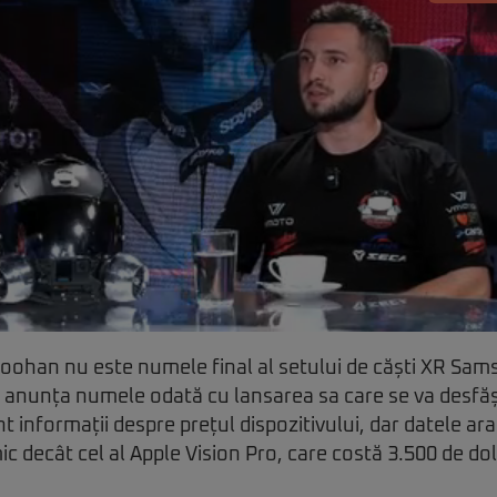
Moohan nu este numele final al setului de căști XR Sam
 anunța numele odată cu lansarea sa care se va desfășu
t informații despre prețul dispozitivului, dar datele ara
c decât cel al Apple Vision Pro, care costă 3.500 de dol