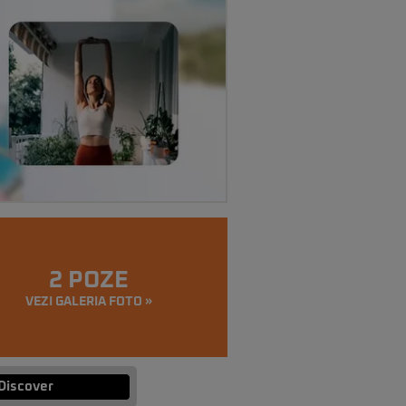
2 POZE
VEZI GALERIA FOTO »
Discover