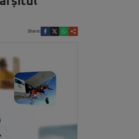
ârșitul
Share: