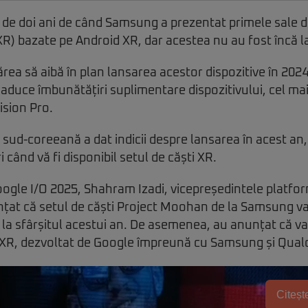
 de doi ani de când Samsung a prezentat primele sale d
(XR) bazate pe Android XR, dar acestea nu au fost încă l
rea să aibă în plan lansarea acestor dispozitive în 2024
duce îmbunătățiri suplimentare dispozitivului, cel mai
ision Pro.
ud-coreeană a dat indicii despre lansarea în acest an
i când vă fi disponibil setul de căști XR.
ogle I/O 2025, Shahram Izadi, vicepreședintele platfo
țat că setul de căști Project Moohan de la Samsung va 
a sfârșitul acestui an. De asemenea, au anunțat că va fi
d XR, dezvoltat de Google împreună cu Samsung și Qua
Citește