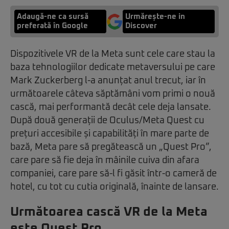
Adaugă-ne ca sursă
Urmărește-ne in
preferată în Google
Discover
Dispozitivele VR de la Meta sunt cele care stau la
baza tehnologiilor dedicate metaversului pe care
Mark Zuckerberg l-a anunțat anul trecut, iar în
următoarele câteva săptămâni vom primi o nouă
cască, mai performantă decât cele deja lansate.
După două generații de Oculus/Meta Quest cu
prețuri accesibile și capabilități în mare parte de
bază, Meta pare să pregătească un „Quest Pro”,
care pare să fie deja în mâinile cuiva din afara
companiei, care pare să-l fi găsit într-o cameră de
hotel, cu tot cu cutia originală, înainte de lansare.
Următoarea cască VR de la Meta
este Quest Pro