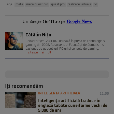
Tags:
meta
meta quest pro
quest pro
realitate virtuală
vr
Google News
Urmărește Go4IT.ro pe
Cătălin Niţu
Redactor-șef Go4it.ro. Lucrează în presa de tehnologie și
gaming din 2008. Absolvent al Facultății de Jurnalism și
pasionat de gadget-uri, PC-uri și console de gaming.
citește mai mult
Iți recomandăm
INTELIGENTA ARTIFICIALA
11:00
Inteligența artificială traduce în
engleză tăblițe cuneiforme vechi de
5.000 de ani