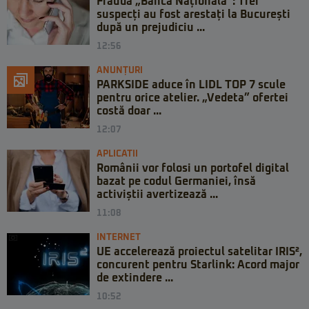
Frauda „Banca Națională”: Trei
suspecți au fost arestați la București
după un prejudiciu ...
12:56
ANUNȚURI
PARKSIDE aduce în LIDL TOP 7 scule
pentru orice atelier. „Vedeta” ofertei
costă doar ...
12:07
APLICATII
Românii vor folosi un portofel digital
bazat pe codul Germaniei, însă
activiștii avertizează ...
11:08
INTERNET
UE accelerează proiectul satelitar IRIS²,
concurent pentru Starlink: Acord major
de extindere ...
10:52