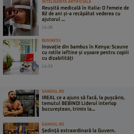
INTELIGENTA ARTIFICIALA
Reușită medicală în Italia: O femeie de
82 de ani și-a recăpătat vederea cu
ajutorul ...
14:38
BUSINESS
Inovație din bambus în Kenya: Scaune
cu rotile ieftine și ușoare pentru copiii
cu dizabilități
14:33
GANDUL.RO
IREAL ce a ajuns să facă, la pușcărie,
temutul BEBINO! Liderul interlop
bucureștean, trimis la...
GANDUL.RO
Şedinţă extraordinară la Guvern.