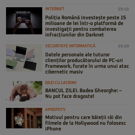
INTERNET
09:40
Poliția Română investește peste 15
milioane de lei într-o platformă de
investigații pentru combaterea
infracțiunilor din Darknet
SECURITATE INFORMATICĂ
09:09
Datele personale ale tuturor
clienților producătorului de PC-uri
Framework, furate în urma unui atac
cibernetic masiv
RAZI CU LACRIMI
BANCUL ZILEI. Badea Gheorghe: –
Nu pot face dragoste!
APROPOTV
Motivul pentru care băieții răi din
filmele de la Hollywood nu folosesc
iPhone