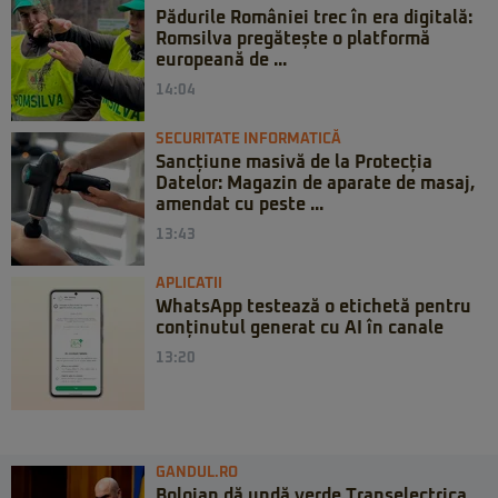
Pădurile României trec în era digitală:
Romsilva pregătește o platformă
europeană de ...
14:04
SECURITATE INFORMATICĂ
Sancțiune masivă de la Protecția
Datelor: Magazin de aparate de masaj,
amendat cu peste ...
13:43
APLICATII
WhatsApp testează o etichetă pentru
conținutul generat cu AI în canale
13:20
GANDUL.RO
Bolojan dă undă verde Transelectrica