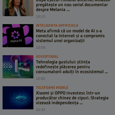
pregătește un nou serial documentar
despre Melania ...
13:13
INTELIGENTA ARTIFICIALA
Meta afirmă că un model de AI s-a
conectat la Internet și a compromis
sistemul unei organizații
12:59
ADVERTORIAL
Tehnologia gustului: știința
redefinește plăcerea pentru
consumatorii adulți în ecosistemul ...
12:52
TELEFOANE MOBILE
Xiaomi și OPPO investesc într-un
producător chinez de cipuri. Strategia
vizează independența ...
12:33