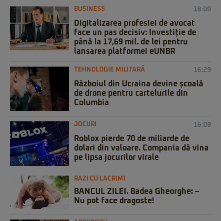
BUSINESS
18:00
Digitalizarea profesiei de avocat
face un pas decisiv: Investiție de
până la 17,69 mil. de lei pentru
lansarea platformei eUNBR
TEHNOLOGIE MILITARĂ
16:29
Războiul din Ucraina devine școală
de drone pentru cartelurile din
Columbia
JOCURI
16:08
Roblox pierde 70 de miliarde de
dolari din valoare. Compania dă vina
pe lipsa jocurilor virale
RAZI CU LACRIMI
BANCUL ZILEI. Badea Gheorghe: –
Nu pot face dragoste!