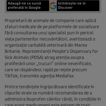
Adaugă-ne ca sursă
Urmărește-ne in
preferată în Google
Discover
Proprietarii de animale de companie care aplică
sfaturi medicale de pe platformele de socializare
fără consultarea unui specialist pun în pericol
viața partenerilor necuvântători, avertizează o
organizație caritabilă veterinară din Marea
Britanie. Reprezentanții People’s Dispensary for
Sick Animals (PDSA) atrag atenția asupra
proliferării unor „trucuri” online neverificate,
care se răspândesc rapid pe rețele precum
TikTok, transmite agenția Mediafax.
Printre tendințele îngrijorătoare identificate în
clipurile virale se numără recomandarea de a
administra ibuprofen câinilor răniți, în condițiile în
care acest medicament este extrem de toxic