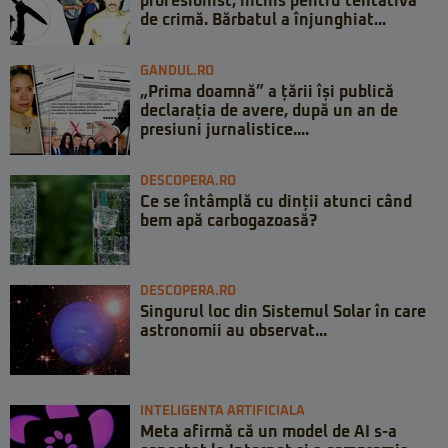
profesionist, închis pentru tentativă
de crimă. Bărbatul a înjunghiat...
GANDUL.RO
„Prima doamnă” a țării își publică
declarația de avere, după un an de
presiuni jurnalistice....
DESCOPERA.RO
Ce se întâmplă cu dinții atunci când
bem apă carbogazoasă?
DESCOPERA.RO
Singurul loc din Sistemul Solar în care
astronomii au observat...
INTELIGENTA ARTIFICIALA
Meta afirmă că un model de AI s-a