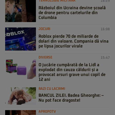
TEHNOLOGIE MILITARĂ
16:29
Războiul din Ucraina devine școală
de drone pentru cartelurile din
Columbia
JOCURI
16:08
Roblox pierde 70 de miliarde de
dolari din valoare. Compania dă vina
pe lipsa jocurilor virale
DIVERSE
15:47
O jucărie cumpărată de la Lidl a
explodat din cauza căldurii și a
provocat arsuri grave unui copil de
12 ani
RAZI CU LACRIMI
BANCUL ZILEI. Badea Gheorghe: –
Nu pot face dragoste!
APROPOTV