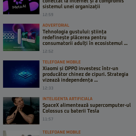
conectat la Internet și a compromis
sistemul unei organizații
12:59
ADVERTORIAL
Tehnologia gustului: știința
redefinește plăcerea pentru
consumatorii adulți în ecosistemul ...
12:52
TELEFOANE MOBILE
Xiaomi și OPPO investesc într-un
producător chinez de cipuri. Strategia
vizează independența ...
12:33
INTELIGENTA ARTIFICIALA
SpaceX alimentează supercomputer-ul
Colossus cu baterii Tesla
11:57
TELEFOANE MOBILE