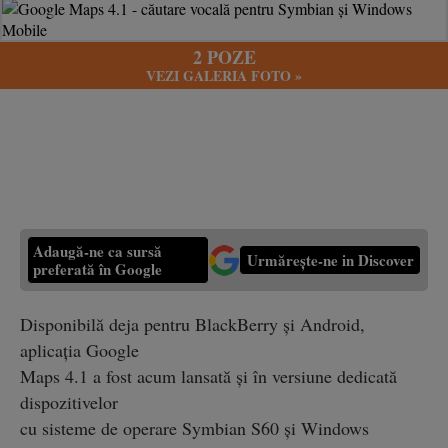
2 POZE
VEZI GALERIA FOTO »
Adaugă-ne ca sursă
Urmărește-ne in Discover
preferată în Google
Disponibilă deja pentru BlackBerry şi Android,
aplicaţia Google
Maps 4.1 a fost acum lansată şi în versiune dedicată
dispozitivelor
cu sisteme de operare Symbian S60 şi Windows