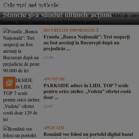
Cele mai noi articole
integrală a eMAG de către Naspers. Iulian
Stanciu și-a vândut ultimele acțiuni
SECURITATE INFORMATICĂ
Frauda „Banca Națională”: Trei suspecți
au fost arestați la București după un
prejudiciu ...
12:56
ANUNȚURI
PARKSIDE aduce în LIDL TOP 7 scule
pentru orice atelier. „Vedeta” ofertei costă
doar ...
12:07
APLICATII
Românii vor folosi un portofel digital bazat