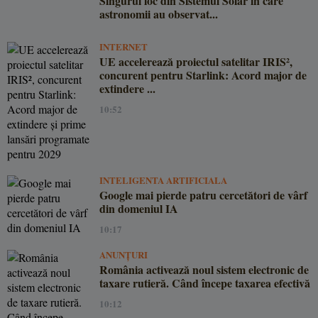
Singurul loc din Sistemul Solar în care
astronomii au observat...
INTERNET
UE accelerează proiectul satelitar IRIS²,
concurent pentru Starlink: Acord major de
extindere ...
10:52
INTELIGENTA ARTIFICIALA
Google mai pierde patru cercetători de vârf
din domeniul IA
10:17
ANUNȚURI
România activează noul sistem electronic de
taxare rutieră. Când începe taxarea efectivă
10:12