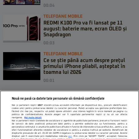
00:04
TELEFOANE MOBILE
REDMI K100 Pro va fi lansat pe 11
august: baterie mare, ecran OLED și
Snapdragon
00:03
TELEFOANE MOBILE
Ce se știe până acum despre prețul
primului iPhone pliabil, așteptat în
toamna lui 2026
00:01
Nouă ne pasă ca datele tale personale să rămână confidențiale
Noi și partenerii noștri
1017
stocăm și/sau accesăm informații pe dispozitivul dvs., precum identificatorii
cookie unici pentru prelucrarea datelor cu caracter personal. Puteți accepta sau gestiona preferințele dvs.
făcând clic mai jos, respectiv vă puteți opune utilizării unui interes legitim în orice moment pe pagina cu
politica de confidențialitate. Aceste alegeri vor fi raportate partenerilor noștri și nu vă vor afecta
navigarea.
Mai multe detalii
Noi si partenerii nostri (retelele de socializare si agentiile de publicitate partenere, precum si furnizorii nostri
de servicii de date analitice) prelucram date pentru a permite website-ului sa functioneze, pentru a
personaliza continutul si anunturile publicitare afisate in functie de interesele si/sau profilul dvs., pentru a va
oferi functionalitati aferente retelelor de socializare si pentru a analiza traficul pe website. Beneficiati de
drepturile prevazute de art. 15-22 din GDPR in legatura cu prelucrarea datelor cu caracter personal. Aceste
drepturi pot fi exercitate prin modalitatea indicata
aici
. Prin click pe “ACCEPT TOATE”, acceptati folosirea