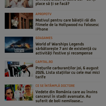
place să ți se facă?
APROPOTV
Motivul pentru care băieții răi din
filmele de la Hollywood nu folosesc
iPhone
GO4GAMES
World of Warships Legends
sărbătorește 7 ani de existență cu
activități festive și recompense
CAPITAL.RO
Prețurile carburanților joi, 6 august
2026. Lista stațiilor cu cele mai mici
tarife
CE SE ÎNTÂMPLĂ DOCTORE
Vedete din România care au învins
cancerul în stadii avansate. Au
suferit de boli nemiloase...