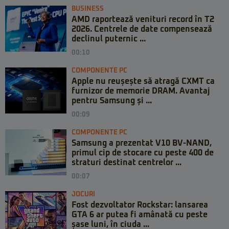
BUSINESS
AMD raportează venituri record în T2
2026. Centrele de date compensează
declinul puternic ...
00:10
COMPONENTE PC
Apple nu reușește să atragă CXMT ca
furnizor de memorie DRAM. Avantaj
pentru Samsung și ...
00:09
COMPONENTE PC
Samsung a prezentat V10 BV-NAND,
primul cip de stocare cu peste 400 de
straturi destinat centrelor ...
00:07
JOCURI
Fost dezvoltator Rockstar: lansarea
GTA 6 ar putea fi amânată cu peste
șase luni, în ciuda ...