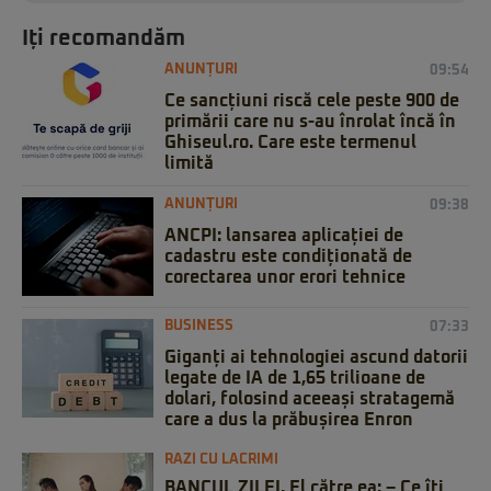
Iți recomandăm
ANUNȚURI
09:54
Ce sancțiuni riscă cele peste 900 de
primării care nu s-au înrolat încă în
Ghiseul.ro. Care este termenul
limită
ANUNȚURI
09:38
ANCPI: lansarea aplicației de
cadastru este condiționată de
corectarea unor erori tehnice
BUSINESS
07:33
Giganți ai tehnologiei ascund datorii
legate de IA de 1,65 trilioane de
dolari, folosind aceeași stratagemă
care a dus la prăbușirea Enron
RAZI CU LACRIMI
BANCUL ZILEI. El către ea: – Ce îți