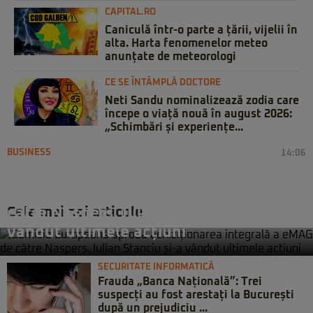
CAPITAL.RO
Caniculă într-o parte a țării, vijelii în
alta. Harta fenomenelor meteo
anunțate de meteorologi
CE SE ÎNTÂMPLĂ DOCTORE
Neti Sandu nominalizează zodia care
începe o viață nouă în august 2026:
„Schimbări și experiențe...
BUSINESS
14:06
Comisia Europeană aprobă
achiziționarea integrală a eMAG de
Cele mai noi articole
către Naspers. Iulian Stanciu și-a
vândut ultimele acțiuni
SECURITATE INFORMATICĂ
Frauda „Banca Națională”: Trei
suspecți au fost arestați la București
după un prejudiciu ...