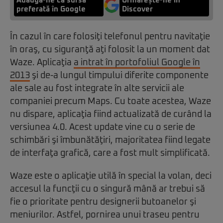
Adaugă-ne ca sursă
Urmărește-ne in
preferată în Google
Discover
În cazul în care folosiţi telefonul pentru navitaţie
în oraş, cu siguranţă aţi folosit la un moment dat
Waze. Aplicaţia
a intrat în portofoliul Google în
2013
şi de-a lungul timpului diferite componente
ale sale au fost integrate în alte servicii ale
companiei precum Maps. Cu toate acestea, Waze
nu dispare, aplicaţia fiind actualizată de curând la
versiunea 4.0. Acest update vine cu o serie de
schimbări şi îmbunătăţiri, majoritatea fiind legate
de interfaţa grafică, care a fost mult simplificată.
Waze este o aplicaţie utilă în special la volan, deci
accesul la funcţii cu o singură mână ar trebui să
fie o prioritate pentru designerii butoanelor şi
meniurilor. Astfel, pornirea unui traseu pentru