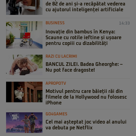
de 82 de ani și-a recăpătat vederea
cu ajutorul inteligenței artificiale
BUSINESS
14:33
Inovație din bambus în Kenya:
Scaune cu rotile ieftine și ușoare
pentru copiii cu dizabilități
RAZI CU LACRIMI
BANCUL ZILEI. Badea Gheorghe: –
Nu pot face dragoste!
APROPOTV
Motivul pentru care băieții răi din
filmele de la Hollywood nu folosesc
iPhone
GO4GAMES
Cel mai așteptat joc video al anului
va debuta pe Netflix