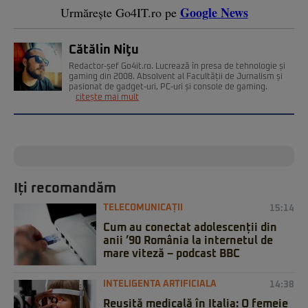
Google News
Urmărește Go4IT.ro pe
Cătălin Niţu
Redactor-șef Go4it.ro. Lucrează în presa de tehnologie și
gaming din 2008. Absolvent al Facultății de Jurnalism și
pasionat de gadget-uri, PC-uri și console de gaming.
citește mai mult
Iți recomandăm
TELECOMUNICAȚII
15:14
Cum au conectat adolescenții din
anii ’90 România la internetul de
mare viteză – podcast BBC
INTELIGENTA ARTIFICIALA
14:38
Reușită medicală în Italia: O femeie