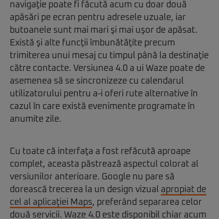
navigaţie poate fi făcută acum cu doar două
apăsări pe ecran pentru adresele uzuale, iar
butoanele sunt mai mari şi mai uşor de apăsat.
Există şi alte funcţii îmbunătăţite precum
trimiterea unui mesaj cu timpul până la destinaţie
către contacte. Versiunea 4.0 a ui Waze poate de
asemenea să se sincronizeze cu calendarul
utilizatorului pentru a-i oferi rute alternative în
cazul în care există evenimente programate în
anumite zile.
Cu toate că interfaţa a fost refăcută aproape
complet, aceasta păstrează aspectul colorat al
versiunilor anterioare. Google nu pare să
dorească trecerea la un design vizual
apropiat de
cel al aplicaţiei Maps
, preferând separarea celor
două servicii. Waze 4.0 este disponibil chiar acum