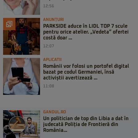
12:56
ANUNȚURI
PARKSIDE aduce în LIDL TOP 7 scule
pentru orice atelier. „Vedeta” ofertei
costă doar ...
12:07
APLICATII
Românii vor folosi un portofel digital
bazat pe codul Germaniei, însă
activiștii avertizează ...
11:08
GANDUL.RO
Un politician de top din Libia a dat în
judecată Poliția de Frontieră din
România...