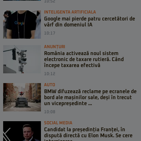
10:52
INTELIGENTA ARTIFICIALA
Google mai pierde patru cercetători de
vârf din domeniul IA
10:17
ANUNȚURI
România activează noul sistem
electronic de taxare rutieră. Când
începe taxarea efectivă
10:12
AUTO
BMW difuzează reclame pe ecranele de
bord ale mașinilor sale, deși în trecut
un vicepreședinte ...
10:08
SOCIAL MEDIA
Candidat la președinția Franței, în
dispută directă cu Elon Musk. Se cere