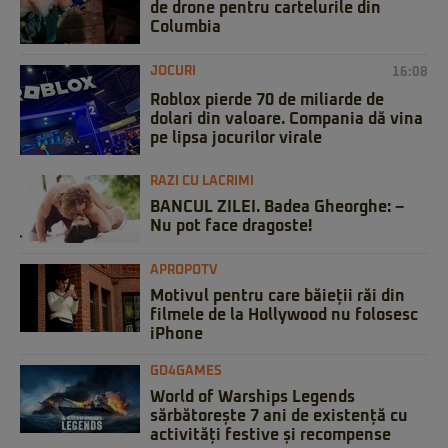
de drone pentru cartelurile din
Columbia
JOCURI
16:08
Roblox pierde 70 de miliarde de
dolari din valoare. Compania dă vina
pe lipsa jocurilor virale
RAZI CU LACRIMI
BANCUL ZILEI. Badea Gheorghe: –
Nu pot face dragoste!
APROPOTV
Motivul pentru care băieții răi din
filmele de la Hollywood nu folosesc
iPhone
GO4GAMES
World of Warships Legends
sărbătorește 7 ani de existență cu
activități festive și recompense