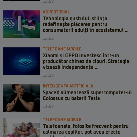
12:59
ADVERTORIAL
Tehnologia gustului: știința
redefinește plăcerea pentru
consumatorii adulți în ecosistemul ...
12:52
TELEFOANE MOBILE
Xiaomi și OPPO investesc într-un
producător chinez de cipuri. Strategia
vizează independența ...
12:33
INTELIGENTA ARTIFICIALA
SpaceX alimentează supercomputer-ul
Colossus cu baterii Tesla
11:57
TELEFOANE MOBILE
Telefoanele, folosite frecvent pentru
calmarea copiilor, pot avea efecte