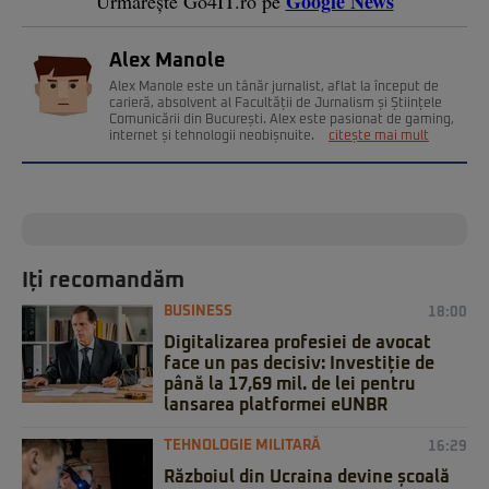
Google News
Urmărește Go4IT.ro pe
Alex Manole
Alex Manole este un tânăr jurnalist, aflat la început de
carieră, absolvent al Facultății de Jurnalism și Științele
Comunicării din București. Alex este pasionat de gaming,
internet și tehnologii neobișnuite.
citește mai mult
Iți recomandăm
BUSINESS
18:00
Digitalizarea profesiei de avocat
face un pas decisiv: Investiție de
până la 17,69 mil. de lei pentru
lansarea platformei eUNBR
TEHNOLOGIE MILITARĂ
16:29
Războiul din Ucraina devine școală