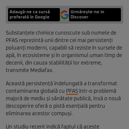
Adaugă-ne ca sursă
Urmărește-ne in
preferată în Google
Discover
Substanțele chimice cunoscute sub numele de
PFAS reprezintă unii dintre cei mai persistenți
poluanți moderni, capabili să reziste în sursele de
apă, în ecosisteme și în organismul uman timp de
decenii, din cauza stabilității lor extreme,
transmite Mediafax.
Această persistență îndelungată a transformat
contaminarea globală cu
PFAS
într-o problemă
majoră de mediu și sănătate publică, însă o nouă
descoperire oferă o pistă esențială pentru
eliminarea acestor compuși.
Un studiu recent indică faptul că aceste