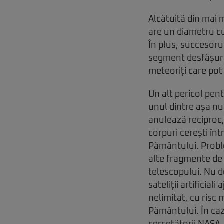
Alcătuită din mai
are un diametru cu
În plus, succesorul
segment desfășura
meteoriți care pot 
Un alt pericol pen
unul dintre așa nu
anulează reciproc,
corpuri cerești înt
Pământului. Probl
alte fragmente de 
telescopului. Nu d
sateliții artificia
nelimitat, cu risc 
Pământului. În caz