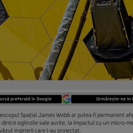
ursă preferată în Google
Urmărește-ne in 
escopul Spațial James Webb ar putea fi permanent afe
 dintre oglinzile sale aurite, la impactul cu un micro-m
ăzut inginerii care l-au proiectat.