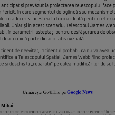
nticipat și prevăzut la proiectarea telescopului face pl
n fericit, în care segmentul de oglindă sau mecanismel
le cu aducerea acesteia la forma ideală pentru reflexia
iabil. Chiar și în acest scenariu, Telescopul James We
bil în parametrii așteptați pentru desfășurarea de obse
nd doar o mică parte din acuitatea vizuală.
ncident de neevitat, incidentul probabil că nu va avea 
ințifice a Telescopului Spațial, James Webb fiind proi
 și deschis la „reparații” pe calea modificărilor de sof
Google News
Urmărește Go4IT.ro pe
 Mihai
i este cel mai vechi redactor al site-ului Go4it.ro. Are 14 ani de experienţă în pr