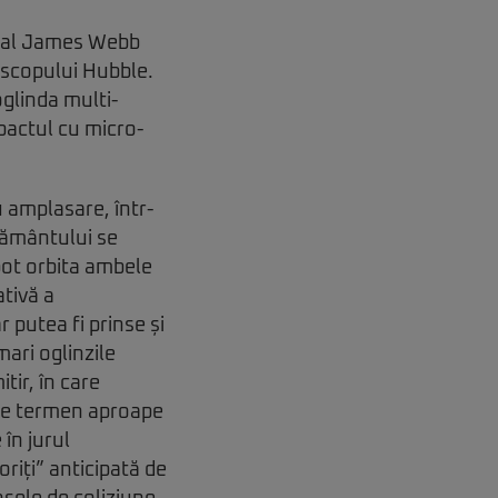
țial James Webb
escopului Hubble.
oglinda multi-
actul cu micro-
 amplasare, într-
Pământului se
 pot orbita ambele
ativă a
putea fi prinse și
ari oglinzile
tir, în care
i” pe termen aproape
 în jurul
riți” anticipată de