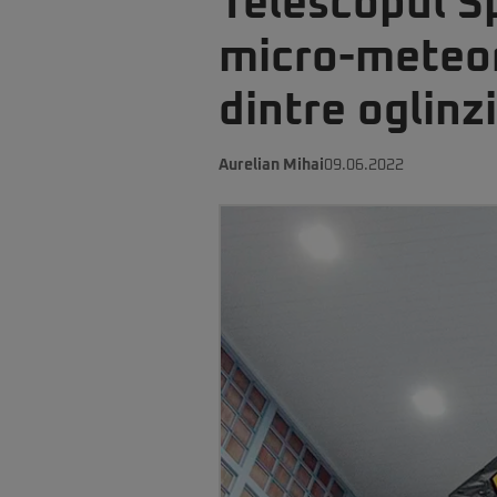
Telescopul S
micro-meteori
dintre oglinzi
Aurelian Mihai
09.06.2022