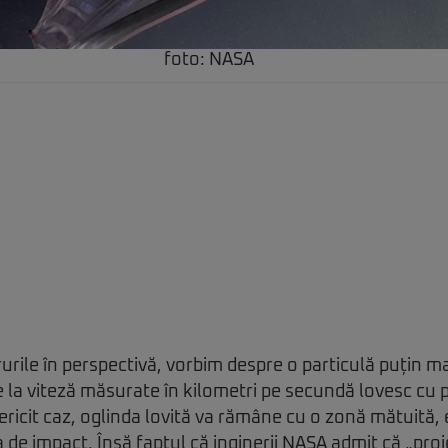
foto: NASA
urile în perspectivă, vorbim despre o particulă puțin m
are la viteză măsurate în kilometri pe secundă lovesc cu
fericit caz, oglinda lovită va rămâne cu o zonă mătuită,
 de impact. Însă faptul că inginerii NASA admit că „proie