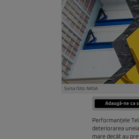
Sursa foto: NASA
Adaugă-ne ca s
Performanțele Tel
deteriorarea uneia
mare decât au prev