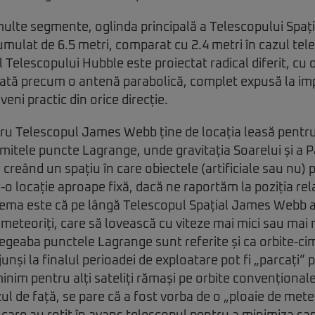
 multe segmente, oglinda principală a Telescopului Spa
mulat de 6.5 metri, comparat cu 2.4 metri în cazul tel
 Telescopului Hubble este proiectat radical diferit, cu 
tă precum o antenă parabolică, complet expusă la imp
veni practic din orice direcție.
tru Telescopul James Webb ține de locația leasă pentru
mitele puncte Lagrange, unde gravitația Soarelui și a 
 creând un spațiu în care obiectele (artificiale sau nu)
r-o locație aproape fixă, dacă ne raportăm la poziția rel
ema este că pe lângă Telescopul Spațial James Webb ar 
meteoriți, care să lovească cu viteze mai mici sau mai m
egeaba punctele Lagrange sunt referite și ca orbite-cimi
li ajunși la finalul perioadei de exploatare pot fi „parcaț
minim pentru alți sateliți rămași pe orbite convenționale
ul de față, se pare că a fost vorba de o „ploaie de meteo