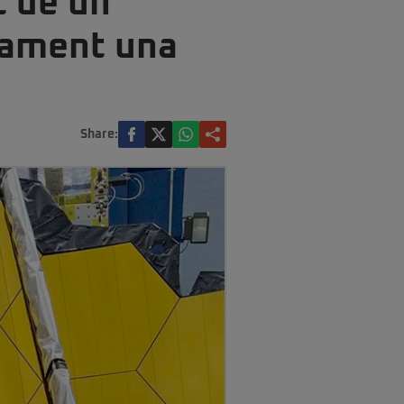
t de un
niament una
Share: