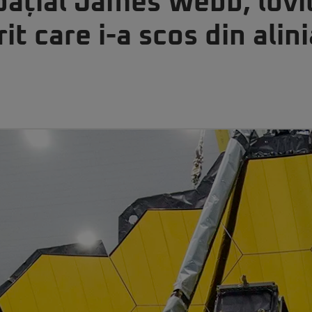
pațial James Webb, lovi
t care i-a scos din ali