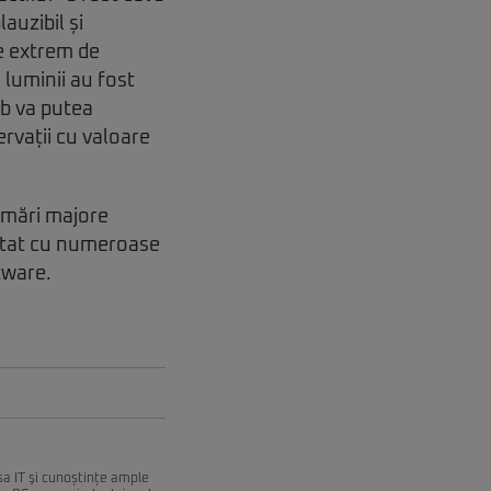
auzibil și
e extrem de
 luminii au fost
bb va putea
rvații cu valoare
urmări majore
ectat cu numeroase
tware.
esa IT şi cunoștințe ample