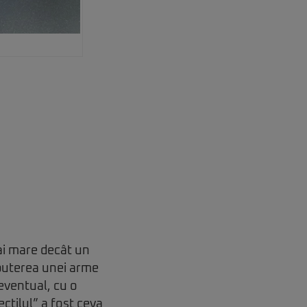
ai mare decât un
 puterea unei arme
 eventual, cu o
ctilul” a fost ceva