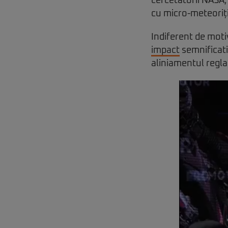
cercetătorii NASA,
cu micro-meteoriți 
Indiferent de mot
impact
semnificativ
aliniamentul regla