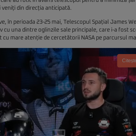
 care au rotit în avans telescopul pentru a minimiza șa
veniți din direcția anticipată.
ive, în perioada 23-25 mai, Telescopul Spațial James W
 cu una dintre oglinzile sale principale, care i-a fost s
t cu mare atenție de cercetătorii NASA pe parcursul mai
Citește