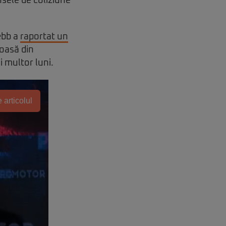
nsele de coliziune
ebb a
raportat un
coasă din
 multor luni.
 articolul