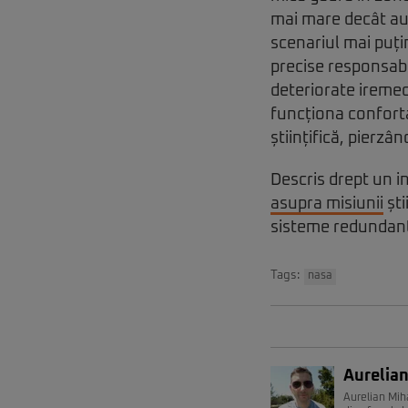
mai mare decât au a
scenariul mai puți
precise responsabi
deteriorate iremed
funcționa conforta
științifică, pierzâ
Descris drept un i
asupra misiunii
ști
sisteme redundante
Tags:
nasa
Aurelian
Aurelian Miha