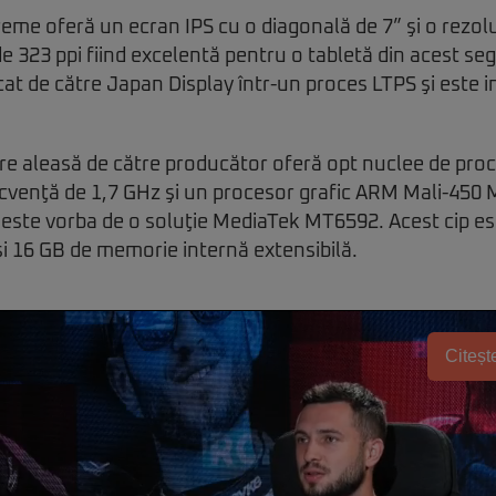
reme oferă un ecran IPS cu o diagonală de 7” şi o rezol
 de 323 ppi fiind excelentă pentru o tabletă din acest se
cat de către Japan Display într-un proces LTPS şi este i
e aleasă de către producător oferă opt nuclee de pr
ecvenţă de 1,7 GHz şi un procesor grafic ARM Mali-450 
este vorba de o soluţie MediaTek MT6592. Acest cip est
 16 GB de memorie internă extensibilă.
Citește