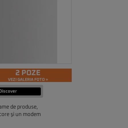
2 POZE
VEZI GALERIA FOTO »
Discover
game de produse,
-core şi un modem