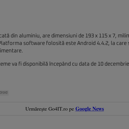
cată din aluminiu, are dimensiuni de 193 x 115 x 7, milim
latforma software folosită este Android 4.4.2, la care 
limentare.
reme va fi disponibilă începând cu data de 10 decembrie
droid
Google News
Urmărește Go4IT.ro pe