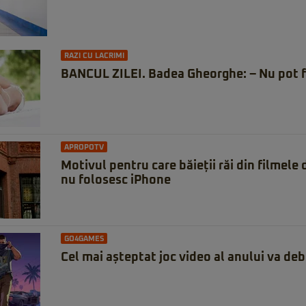
RAZI CU LACRIMI
BANCUL ZILEI. Badea Gheorghe: – Nu pot f
APROPOTV
Motivul pentru care băieții răi din filmele
nu folosesc iPhone
GO4GAMES
Cel mai așteptat joc video al anului va deb