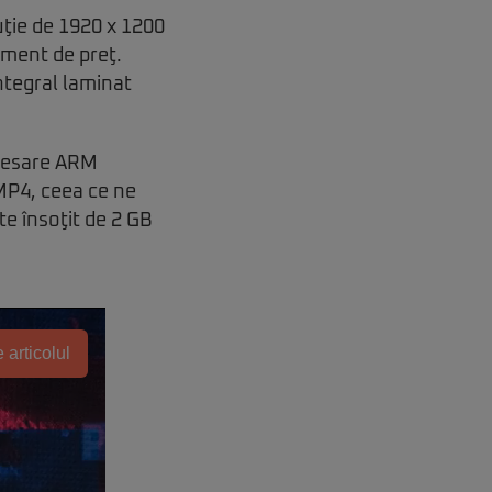
uţie de 1920 x 1200
gment de preţ.
ntegral laminat
ocesare ARM
MP4, ceea ce ne
e însoţit de 2 GB
 articolul