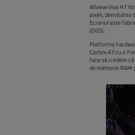
Allview Viva H7 Xt
pixeli, densitatea
Ecranul este fabri
(OGS).
Platforma hardwar
Cortex-A7 cu o fr
face să credem că 
de memorie RAM şi