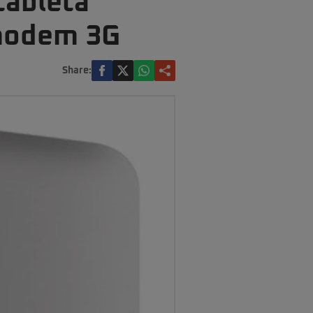
tabletă
 modem 3G
Share: