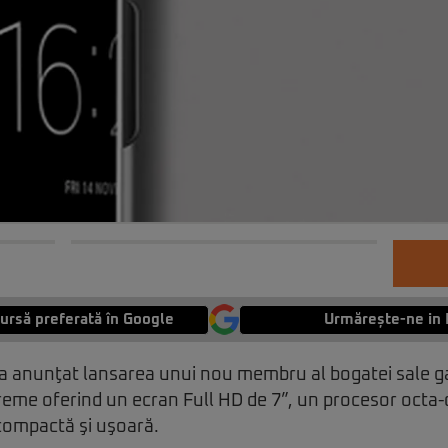
ursă preferată în Google
Urmărește-ne in 
a anunţat lansarea unui nou membru al bogatei sale 
treme oferind un ecran Full HD de 7”, un procesor octa
compactă şi uşoară.