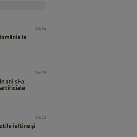
15:14
 România la
14:38
e ani și-a
artificiale
14:33
ile ieftine și