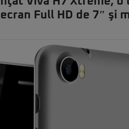
nţat Viva H7 Xtreme, o 
ecran Full HD de 7″ şi