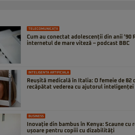
TELECOMUNICAȚII
Cum au conectat adolescenții din anii ’90
internetul de mare viteză – podcast BBC
INTELIGENTA ARTIFICIALA
Reușită medicală în Italia: O femeie de 82 d
recăpătat vederea cu ajutorul inteligenței 
BUSINESS
Inovație din bambus în Kenya: Scaune cu rot
ușoare pentru copiii cu dizabilități