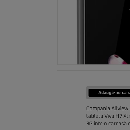
Adaugă-ne ca s
Compania Allview 
tableta Viva H7 X
3G într-o carcasă 