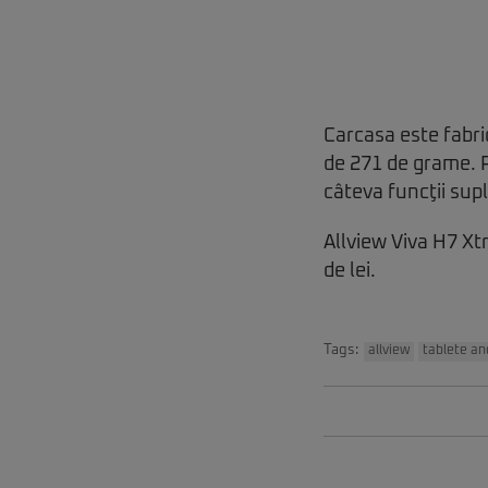
Carcasa este fabri
de 271 de grame. P
câteva funcţii sup
Allview Viva H7 Xt
de lei.
Tags:
allview
tablete an