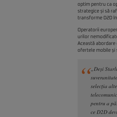
optim pentru ca op
strategice și să r
transforme D2D înt
Operatorii europe
urilor nemodificate
Această abordare o
ofertele mobile și
„Deși Starl
suveranitate
selecția al
telecomunic
pentru a pă
ce D2D devin