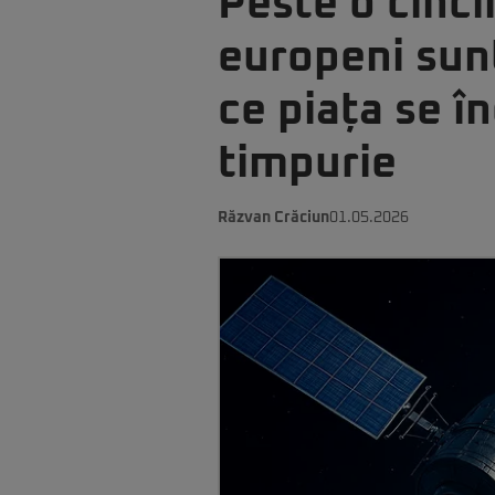
Peste o cinci
europeni sun
ce piața se î
timpurie
Răzvan Crăciun
01.05.2026