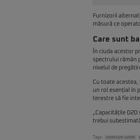
Furnizorii alternat
măsură ce operatori
Care sunt ba
În ciuda acestor p
spectrului rămân p
nivelul de pregătir
Cu toate acestea, 
un rol esențial în
terestre să fie int
„Capacitățile D2D s
trebui subestimată
Tags:
conectare satelit