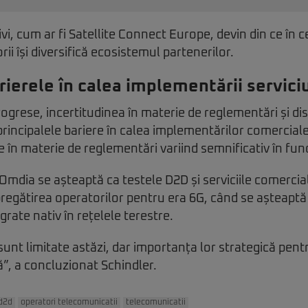
ivi, cum ar fi Satellite Connect Europe, devin din ce în c
i își diversifică ecosistemul partenerilor.
rierele în calea implementării servici
rogrese, incertitudinea în materie de reglementări și dis
rincipalele bariere în calea implementărilor comercial
e în materie de reglementări variind semnificativ în func
Omdia se așteaptă ca testele D2D și serviciile comercia
 pregătirea operatorilor pentru era 6G, când se așteaptă
egrate nativ în rețelele terestre.
unt limitate astăzi, dar importanța lor strategică pentr
”, a concluzionat Schindler.
d2d
operatori telecomunicatii
telecomunicatii