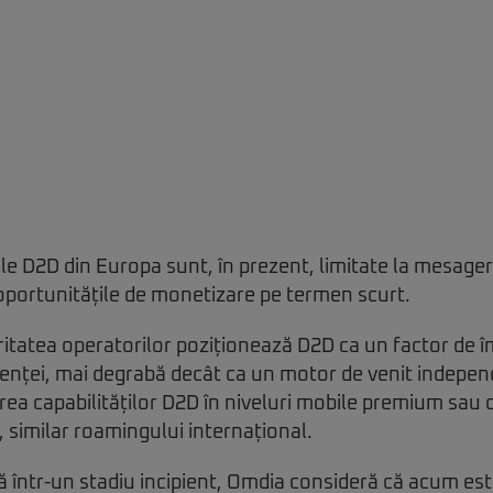
ale D2D din Europa sunt, în prezent, limitate la mesager
oportunitățile de monetizare pe termen scurt.
itatea operatorilor poziționează D2D ca un factor de 
zilienței, mai degrabă decât ca un motor de venit indepe
area capabilităților D2D în niveluri mobile premium sau o
, similar roamingului internațional.
că într-un stadiu incipient, Omdia consideră că acum 