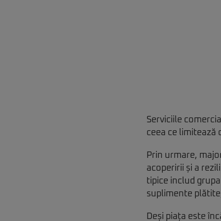
Serviciile comerci
ceea ce limitează 
Prin urmare, major
acoperirii și a re
tipice includ grup
suplimente plătite
Deși piața este în