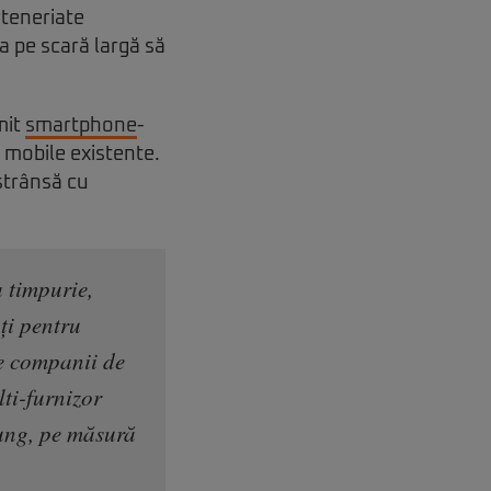
rteneriate
a pe scară largă să
mit
smartphone
-
e mobile existente.
strânsă cu
 timpurie,
ți pentru
te companii de
ti-furnizor
lung, pe măsură