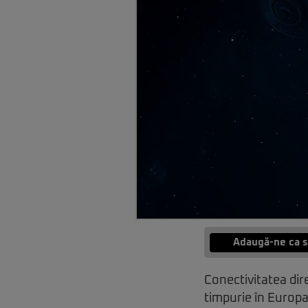
Adaugă-ne ca s
Conectivitatea dire
timpurie în Europ