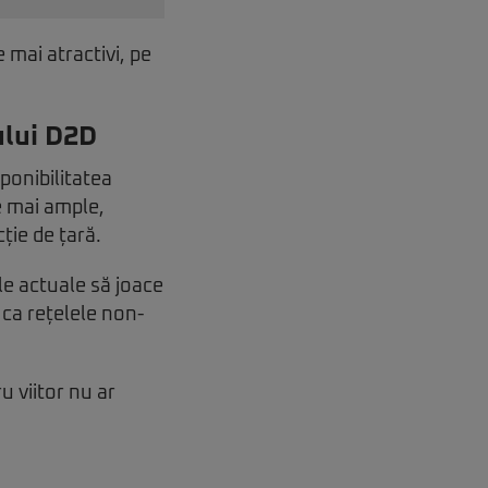
e mai atractivi, pe
ului D2D
ponibilitatea
e mai ample,
ție de țară.
le actuale să joace
 ca rețelele non-
u viitor nu ar