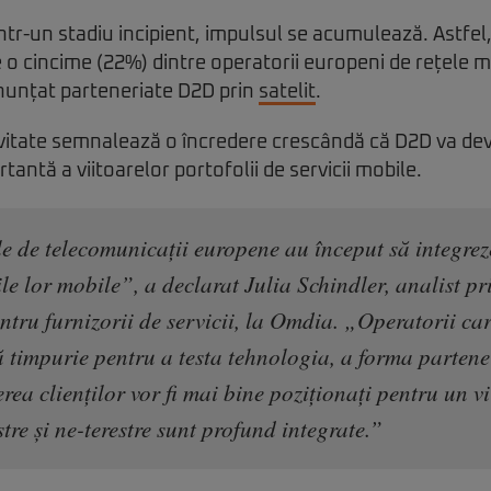
 într-un stadiu incipient, impulsul se acumulează. Astfe
 o cincime (22%) dintre operatorii europeni de rețele m
nunțat parteneriate D2D prin
satelit
.
ivitate semnalează o încredere crescândă că D2D va de
ntă a viitoarelor portofolii de servicii mobile.
 de telecomunicații europene au început să integrez
ile lor mobile”, a declarat Julia Schindler, analist pr
ntru furnizorii de servicii, la Omdia. „Operatorii car
ă timpurie pentru a testa tehnologia, a forma partener
erea clienților vor fi mai bine poziționați pentru un v
estre și ne-terestre sunt profund integrate.”