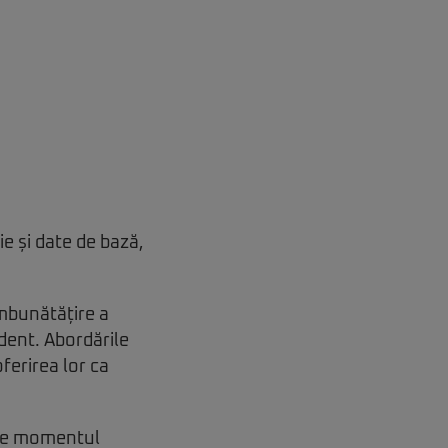
ie și date de bază,
îmbunătățire a
ndent. Abordările
ferirea lor ca
este momentul