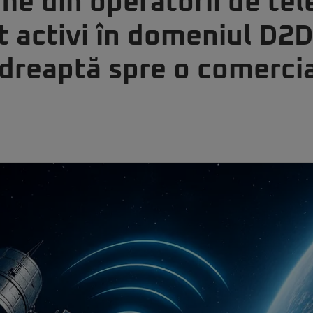
me din operatorii de te
t activi în domeniul D2
ndreaptă spre o comercia