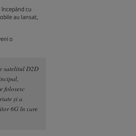
l, începând cu
obile au lansat,
veni o
e satelitul D2D
incipal,
e folosesc
iate și a
iitor 6G în care