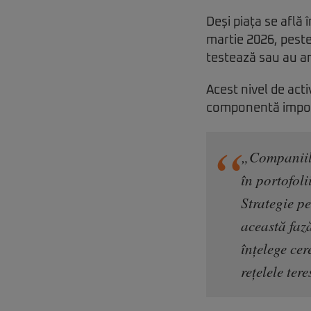
Deși piața se află
martie 2026, peste
testează sau au a
Acest nivel de act
componentă importa
„Companiile
în portofoli
Strategie pe
această faz
înțelege cer
rețelele ter