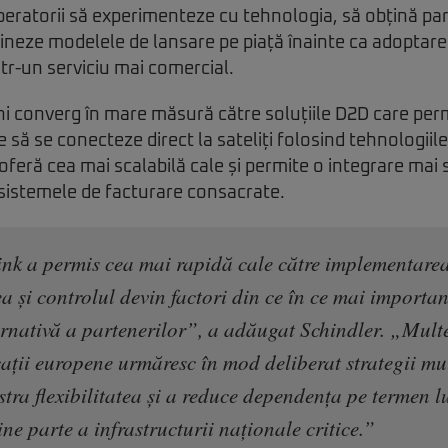
eratorii să experimenteze cu tehnologia, să obțină pa
afineze modelele de lansare pe piață înainte ca adoptare
r-un serviciu mai comercial.
ni converg în mare măsură către soluțiile D2D care per
 să se conecteze direct la sateliți folosind tehnologiil
feră cea mai scalabilă cale și permite o integrare mai 
 sistemele de facturare consacrate.
ink a permis cea mai rapidă cale către implementarea
a și controlul devin factori din ce în ce mai importan
ternativă a partenerilor”, a adăugat Schindler. „Mul
ații europene urmăresc în mod deliberat strategii mul
stra flexibilitatea și a reduce dependența pe termen 
e parte a infrastructurii naționale critice.”