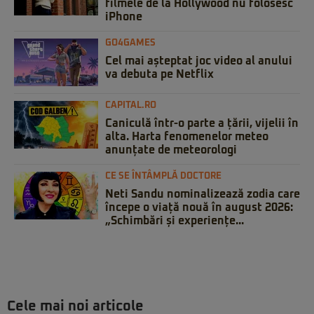
filmele de la Hollywood nu folosesc
iPhone
GO4GAMES
Cel mai așteptat joc video al anului
va debuta pe Netflix
CAPITAL.RO
Caniculă într-o parte a țării, vijelii în
alta. Harta fenomenelor meteo
anunțate de meteorologi
CE SE ÎNTÂMPLĂ DOCTORE
Neti Sandu nominalizează zodia care
începe o viață nouă în august 2026:
„Schimbări și experiențe...
Cele mai noi articole