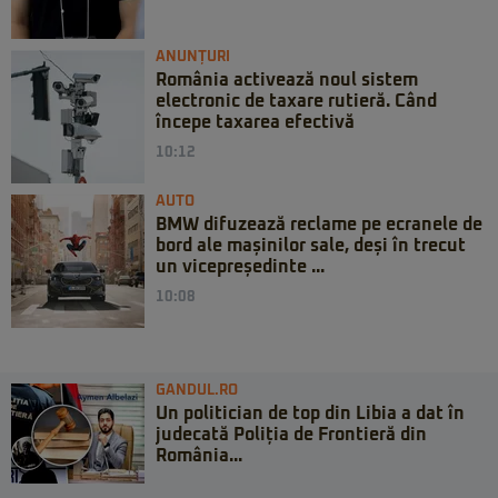
ANUNȚURI
România activează noul sistem
electronic de taxare rutieră. Când
începe taxarea efectivă
10:12
AUTO
BMW difuzează reclame pe ecranele de
bord ale mașinilor sale, deși în trecut
un vicepreședinte ...
10:08
GANDUL.RO
Un politician de top din Libia a dat în
judecată Poliția de Frontieră din
România...