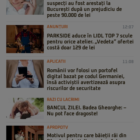
suspecți au fost arestați la
București după un prejudiciu de
peste 90.000 de lei
ANUNȚURI
12:07
PARKSIDE aduce în LIDL TOP 7 scule
pentru orice atelier. „Vedeta” ofertei
costă doar 129 de lei
APLICATII
11:08
Românii vor folosi un portofel
digital bazat pe codul Germaniei,
însă activiștii avertizează asupra
riscurilor de securitate
RAZI CU LACRIMI
BANCUL ZILEI. Badea Gheorghe: –
Nu pot face dragoste!
APROPOTV
Motivul pentru care băieții răi din