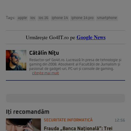
Tags:
apple
ios
ios 16
iphone 14
iphone 14 pro
smartphone
Google News
Urmărește Go4IT.ro pe
Cătălin Niţu
Redactor-șef Go4it.ro. Lucrează în presa de tehnologie și
gaming din 2008. Absolvent al Facultății de Jurnalism și
pasionat de gadget-uri, PC-uri și console de gaming.
citește mai mult
Iți recomandăm
SECURITATE INFORMATICĂ
12:56
Frauda „Banca Națională”: Trei