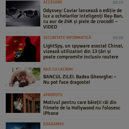
ACCESORII
00:10
Odyssey: Caviar lansează o ediție de
lux a ochelarilor inteligenți Ray-Ban,
cu aur de 24K și piele de crocodil –
VIDEO
SECURITATE INFORMATICĂ
00:09
LightSpy, un spyware asociat Chinei,
vizează utilizatori din 13 țări și
poate compromite inclusiv routere
RAZI CU LACRIMI
BANCUL ZILEI. Badea Gheorghe: –
Nu pot face dragoste!
APROPOTV
Motivul pentru care băieții răi din
filmele de la Hollywood nu folosesc
iPhone
GO4GAMES