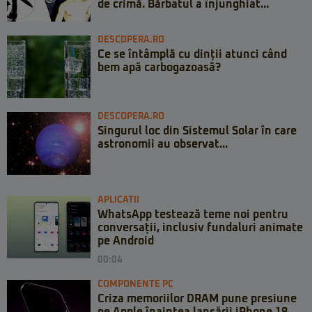
de crimă. Bărbatul a înjunghiat...
DESCOPERA.RO
Ce se întâmplă cu dinții atunci când
bem apă carbogazoasă?
DESCOPERA.RO
Singurul loc din Sistemul Solar în care
astronomii au observat...
APLICATII
WhatsApp testează teme noi pentru
conversații, inclusiv fundaluri animate
pe Android
00:04
COMPONENTE PC
Criza memoriilor DRAM pune presiune
pe Apple înaintea lansării iPhone 18.