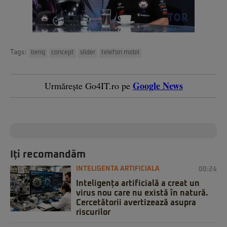
Tags:
benq
concept
slider
telefon mobil
Google News
Urmărește Go4IT.ro pe
Iți recomandăm
INTELIGENTA ARTIFICIALA
00:24
Inteligența artificială a creat un
virus nou care nu există în natură.
Cercetătorii avertizează asupra
riscurilor