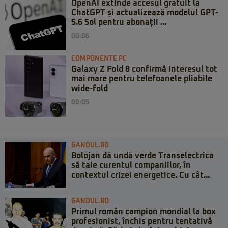
OpenAI extinde accesul gratuit la
ChatGPT și actualizează modelul GPT-
5.6 Sol pentru abonații ...
00:06
COMPONENTE PC
Galaxy Z Fold 8 confirmă interesul tot
mai mare pentru telefoanele pliabile
wide-fold
00:05
GANDUL.RO
Bolojan dă undă verde Transelectrica
să taie curentul companiilor, în
contextul crizei energetice. Cu cât...
GANDUL.RO
Primul român campion mondial la box
profesionist, închis pentru tentativă