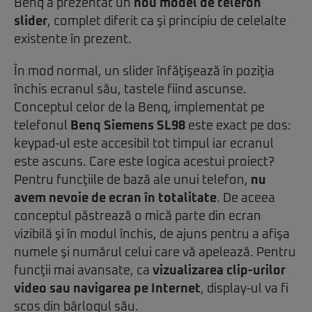
Benq a prezentat un
nou model de telefon
slider
, complet diferit ca şi principiu de celelalte
existente în prezent.
În mod normal, un slider înfăţişează în poziţia
închis ecranul său, tastele fiind ascunse.
Conceptul celor de la Benq, implementat pe
telefonul
Benq Siemens SL98
este exact pe dos:
keypad-ul este accesibil tot timpul iar ecranul
este ascuns. Care este logica acestui proiect?
Pentru funcţiile de bază ale unui telefon,
nu
avem nevoie de ecran în totalitate
. De aceea
conceptul păstrează o mică parte din ecran
vizibilă şi în modul închis, de ajuns pentru a afişa
numele şi numărul celui care vă apelează. Pentru
funcţii mai avansate, ca
vizualizarea clip-urilor
video sau navigarea pe Internet
, display-ul va fi
scos din bârlogul său.