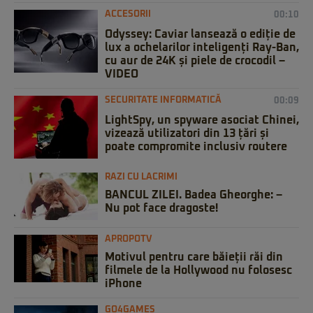
ACCESORII
00:10
Odyssey: Caviar lansează o ediție de
lux a ochelarilor inteligenți Ray-Ban,
cu aur de 24K și piele de crocodil –
VIDEO
SECURITATE INFORMATICĂ
00:09
LightSpy, un spyware asociat Chinei,
vizează utilizatori din 13 țări și
poate compromite inclusiv routere
RAZI CU LACRIMI
BANCUL ZILEI. Badea Gheorghe: –
Nu pot face dragoste!
APROPOTV
Motivul pentru care băieții răi din
filmele de la Hollywood nu folosesc
iPhone
GO4GAMES