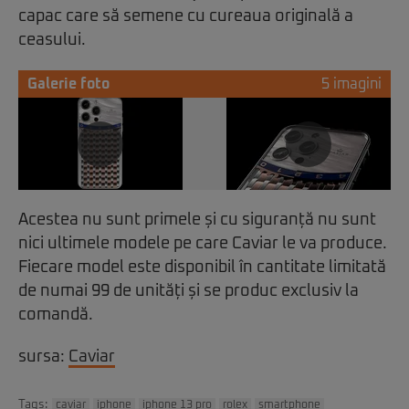
capac care să semene cu cureaua originală a
ceasului.
Galerie foto
5 imagini
Acestea nu sunt primele și cu siguranță nu sunt
nici ultimele modele pe care Caviar le va produce.
Fiecare model este disponibil în cantitate limitată
de numai 99 de unități și se produc exclusiv la
comandă.
sursa:
Caviar
Tags:
caviar
iphone
iphone 13 pro
rolex
smartphone