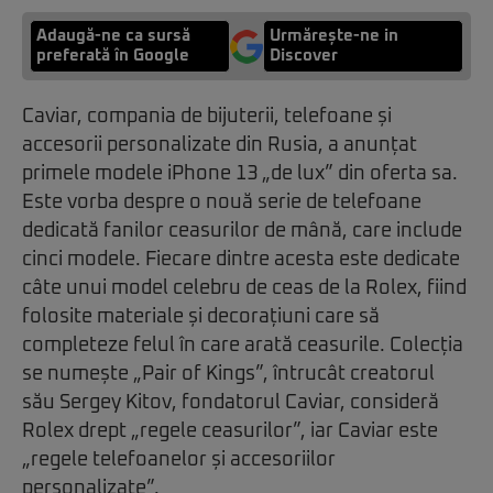
Adaugă-ne ca sursă
Urmărește-ne in
preferată în Google
Discover
Caviar, compania de bijuterii, telefoane și
accesorii personalizate din Rusia, a anunțat
primele modele iPhone 13 „de lux” din oferta sa.
Este vorba despre o nouă serie de telefoane
dedicată fanilor ceasurilor de mână, care include
cinci modele. Fiecare dintre acesta este dedicate
câte unui model celebru de ceas de la Rolex, fiind
folosite materiale și decorațiuni care să
completeze felul în care arată ceasurile. Colecția
se numește „Pair of Kings”, întrucât creatorul
său Sergey Kitov, fondatorul Caviar, consideră
Rolex drept „regele ceasurilor”, iar Caviar este
„regele telefoanelor și accesoriilor
personalizate”.