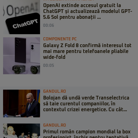
OpenAI extinde accesul gratuit la
ChatGPT și actualizează modelul GPT-
5.6 Sol pentru abonații ...
00:06
COMPONENTE PC
Galaxy Z Fold 8 confirmă interesul tot
mai mare pentru telefoanele pliabile
wide-fold
00:05
GANDUL.RO
Bolojan dă undă verde Transelectrica
să taie curentul companiilor, în
contextul crizei energetice. Cu cât...
GANDUL.RO
Primul român campion mondial la box
profesionist, închis pentru tentativă