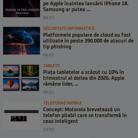
pe Apple înaintea lansării iPhone 18.
Samsung ar putea ...
00:03
SECURITATE INFORMATICĂ
Platformele populare de cloud au fost
utilizate în peste 390.000 de atacuri de
tip phishing
00:02
TABLETE
Piața tabletelor a scăzut cu 10% în
trimestrul al doilea din 2026. Apple
rămâne lider, ...
00:01
TELEFOANE MOBILE
Concept: Motorola brevetează un
telefon pliabil care se transformă în
ceas inteligent
00:00