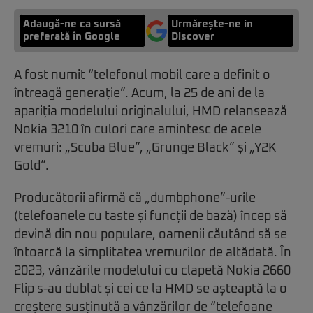
Adaugă-ne ca sursă
Urmărește-ne in
preferată în Google
Discover
A fost numit “telefonul mobil care a definit o
întreagă generație”. Acum, la 25 de ani de la
apariția modelului originalului, HMD relansează
Nokia 3210 în culori care amintesc de acele
vremuri: „Scuba Blue”, „Grunge Black” și „Y2K
Gold”.
Producătorii afirmă că „dumbphone”-urile
(telefoanele cu taste și funcții de bază) încep să
devină din nou populare, oamenii căutând să se
întoarcă la simplitatea vremurilor de altădată. În
2023, vânzările modelului cu clapetă Nokia 2660
Flip s-au dublat și cei ce la HMD se așteaptă la o
creștere susținută a vânzărilor de “telefoane