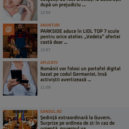
după un prejudiciu ...
12:56
ANUNȚURI
PARKSIDE aduce în LIDL TOP 7 scule
pentru orice atelier. „Vedeta” ofertei
costă doar ...
12:07
APLICATII
Românii vor folosi un portofel digital
bazat pe codul Germaniei, însă
activiștii avertizează ...
11:08
GANDUL.RO
Şedinţă extraordinară la Guvern.
Surprize pe ordinea de zi: în caz de
urgență, guvernul va...