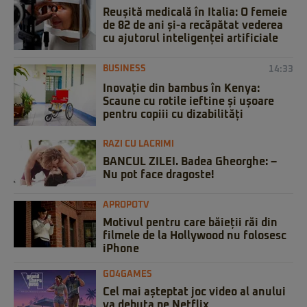
Reușită medicală în Italia: O femeie
de 82 de ani și-a recăpătat vederea
cu ajutorul inteligenței artificiale
BUSINESS
14:33
Inovație din bambus în Kenya:
Scaune cu rotile ieftine și ușoare
pentru copiii cu dizabilități
RAZI CU LACRIMI
BANCUL ZILEI. Badea Gheorghe: –
Nu pot face dragoste!
APROPOTV
Motivul pentru care băieții răi din
filmele de la Hollywood nu folosesc
iPhone
GO4GAMES
Cel mai așteptat joc video al anului
va debuta pe Netflix