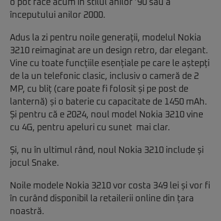
o pot face acum în stilul anilor ’90 sau a
începutului anilor 2000.
Adus la zi pentru noile generații, modelul Nokia
3210 reimaginat are un design retro, dar elegant.
Vine cu toate funcțiile esențiale pe care le aștepți
de la un telefonic clasic, inclusiv o cameră de 2
MP, cu bliț (care poate fi folosit și pe post de
lanternă) și o baterie cu capacitate de 1450 mAh.
Și pentru că e 2024, noul model Nokia 3210 vine
cu 4G, pentru apeluri cu sunet mai clar.
Și, nu în ultimul rând, noul Nokia 3210 include și
jocul Snake.
Noile modele Nokia 3210 vor costa 349 lei și vor fi
în curând disponibil la retailerii online din țara
noastră.