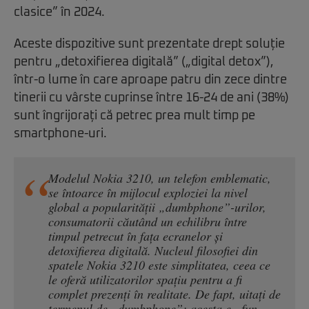
clasice” în 2024.
Aceste dispozitive sunt prezentate drept soluție
pentru „detoxifierea digitală” („digital detox”),
într-o lume în care aproape patru din zece dintre
tinerii cu vârste cuprinse între 16-24 de ani (38%)
sunt îngrijorați că petrec prea mult timp pe
smartphone-uri.
Modelul Nokia 3210, un telefon emblematic,
se întoarce în mijlocul exploziei la nivel
global a popularității „dumbphone”-urilor,
consumatorii căutând un echilibru între
timpul petrecut în fața ecranelor și
detoxifierea digitală. Nucleul filosofiei din
spatele Nokia 3210 este simplitatea, ceea ce
le oferă utilizatorilor spațiu pentru a fi
complet prezenți în realitate. De fapt, uitați de
termenul de „dumbphone”; acesta e „fun