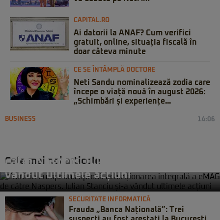
CAPITAL.RO
Ai datorii la ANAF? Cum verifici
gratuit, online, situația fiscală în
doar câteva minute
CE SE ÎNTÂMPLĂ DOCTORE
Neti Sandu nominalizează zodia care
începe o viață nouă în august 2026:
„Schimbări și experiențe...
BUSINESS
14:06
Comisia Europeană aprobă
achiziționarea integrală a eMAG de
Cele mai noi articole
către Naspers. Iulian Stanciu și-a
vândut ultimele acțiuni
SECURITATE INFORMATICĂ
Frauda „Banca Națională”: Trei
suspecți au fost arestați la București