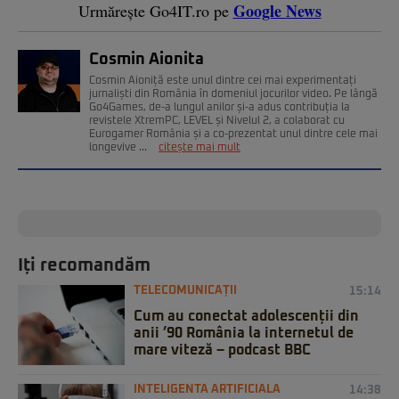
Google News
Urmărește Go4IT.ro pe
Cosmin Aionita
Cosmin Aioniță este unul dintre cei mai experimentați
jurnaliști din România în domeniul jocurilor video. Pe lângă
Go4Games, de-a lungul anilor și-a adus contribuția la
revistele XtremPC, LEVEL și Nivelul 2, a colaborat cu
Eurogamer România și a co-prezentat unul dintre cele mai
longevive ...
citește mai mult
Iți recomandăm
TELECOMUNICAȚII
15:14
Cum au conectat adolescenții din
anii ’90 România la internetul de
mare viteză – podcast BBC
INTELIGENTA ARTIFICIALA
14:38