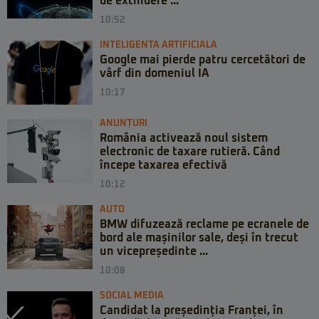
de extindere ...
10:52
INTELIGENTA ARTIFICIALA
Google mai pierde patru cercetători de
vârf din domeniul IA
10:17
ANUNȚURI
România activează noul sistem
electronic de taxare rutieră. Când
începe taxarea efectivă
10:12
AUTO
BMW difuzează reclame pe ecranele de
bord ale mașinilor sale, deși în trecut
un vicepreședinte ...
10:08
SOCIAL MEDIA
Candidat la președinția Franței, în